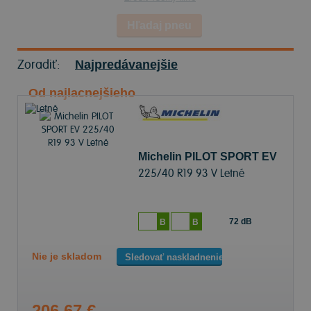
Hľadaj pneu
Zoradiť:
Najpredávanejšie
Od najlacnejšieho
Michelin PILOT SPORT EV
225/40 R19 93 V Letné
72 dB
B
B
Nie je skladom
Sledovať naskladnenie
206,67 €