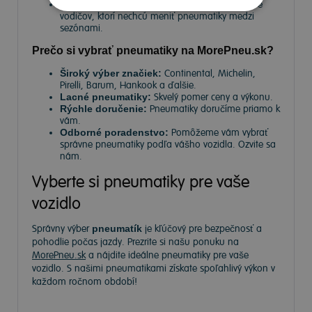
Celoročné pneumatiky
– Univerzálne riešenie pre
vodičov, ktorí nechcú meniť pneumatiky medzi
sezónami.
Prečo si vybrať pneumatiky na MorePneu.sk?
Široký výber značiek:
Continental, Michelin,
Pirelli, Barum, Hankook a ďalšie.
Lacné pneumatiky:
Skvelý pomer ceny a výkonu.
Rýchle doručenie:
Pneumatiky doručíme priamo k
vám.
Odborné poradenstvo:
Pomôžeme vám vybrať
správne pneumatiky podľa vášho vozidla. Ozvite sa
nám.
Vyberte si pneumatiky pre vaše
vozidlo
Správny výber
pneumatík
je kľúčový pre bezpečnosť a
pohodlie počas jazdy. Prezrite si našu ponuku na
MorePneu.sk
a nájdite ideálne pneumatiky pre vaše
vozidlo. S našimi pneumatikami získate spoľahlivý výkon v
každom ročnom období!