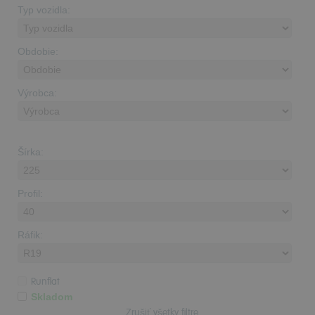
Typ vozidla:
Obdobie:
Výrobca:
Šírka:
Profil:
Ráfik:
Runflat
Skladom
Zrušiť všetky filtre