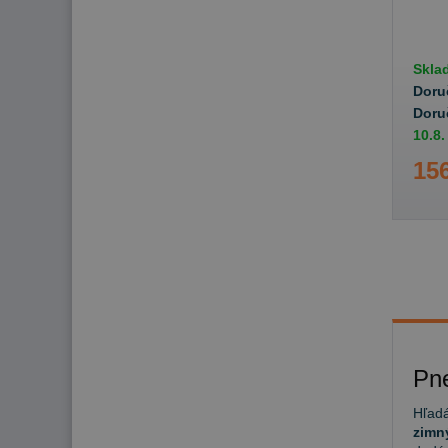
Skla
Doru
Doru
10.8.
156
Pn
Hľadá
zimn