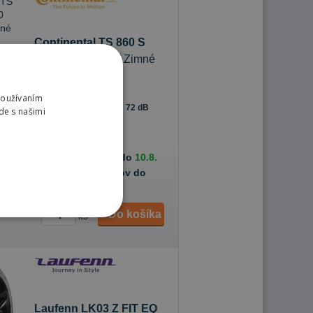
Continental TS 860 S
225/40 R19 93 W Zimné
Používaním
72 dB
C
C
de s našimi
hope
20+ ks
ednávky k Vám na adresu do
10.8.
ednávky na predajňu Prešov do
Do košíka
ks
Laufenn LK03 Z FIT EQ