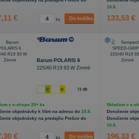
čenie objednávky na predajňu Prešov do
Doručenie obj
10.8.
,11 €
133,53 €
Do košíka
ks
Barum POLARIS 6
225/40 R19 93 W Zimné
72 dB
C
D
dom v
e-shope
20+ ks
Skladom v
e-s
čenie objednávky k Vám na adresu do
10.8.
Doručenie obj
čenie objednávky na predajňu Prešov do
Doručenie obj
10.8.
,30 €
196,33 €
Do košíka
ks