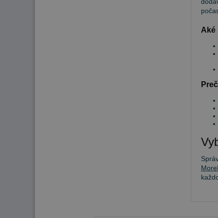
dodáv
počas
Aké 
Preč
Vyb
Sprá
More
každ