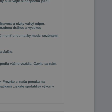
ny a užívajte si bezpečnú jazdu
navosť a nízky valivý odpor.
 brzdnou dráhou a vysokou
hcú meniť pneumatiky medzi sezónami.
a ďalšie.
dľa vášho vozidla. Ozvite sa nám.
. Prezrite si našu ponuku na
atikami získate spoľahlivý výkon v