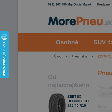
0911 103 580
Mgr.Ondis Marek,
Predajne
Osobné
SUV 4
Úvod
Pneumatiky
225/40 R1
Pneu
Od
najlacnejšieho
Typ vozi
ZEETEX
HP6000 ECO
225/40 R19
Šírka:
93 W Letné