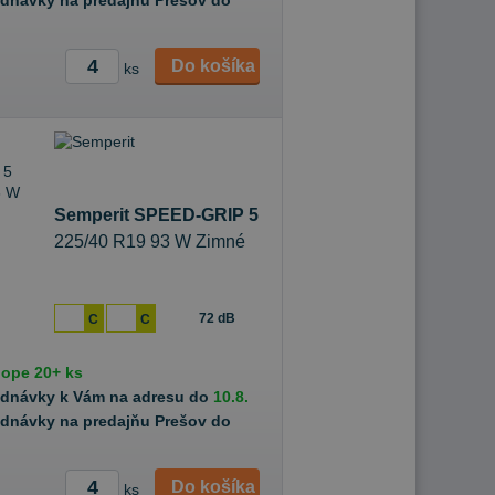
ednávky na predajňu Prešov do
Do košíka
ks
Semperit SPEED-GRIP 5
225/40 R19 93 W Zimné
72 dB
C
C
hope
20+ ks
ednávky k Vám na adresu do
10.8.
ednávky na predajňu Prešov do
Do košíka
ks