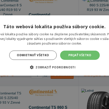
Continental
WinterContact 8 S
Táto webová lokalita používa súbory cookie.
225/40 R19 93 V Zimné
vá lokalita používa súbory cookie na zlepšenie používateľskej skúsenosti. 
72 dB
B
C
vej lokality vyjadrujete súhlas s používaním všetkých súborov cookie v súla
zásadami používania súborov cookie.
dom v
e-shope
20+ ks
Skladom v
e-s
čenie objednávky k Vám na adresu do
10.8.
Doručenie obj
ODMIETNUŤ VŠETKO
PRIJAŤ VŠETKO
čenie objednávky na predajňu Prešov do
Doručenie obj
10.8.
ZOBRAZIŤ PODROBNOSTI
,20 €
215,18 €
Do košíka
ks
Continental TS 860 S