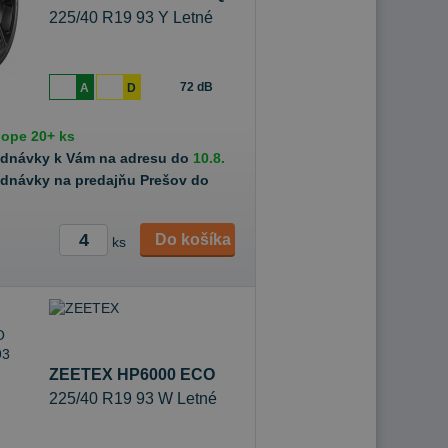
225/40 R19 93 Y Letné
72 dB
A
D
hope
20+ ks
ednávky k Vám na adresu do
10.8.
ednávky na predajňu Prešov do
Do košíka
ks
ZEETEX HP6000 ECO
225/40 R19 93 W Letné