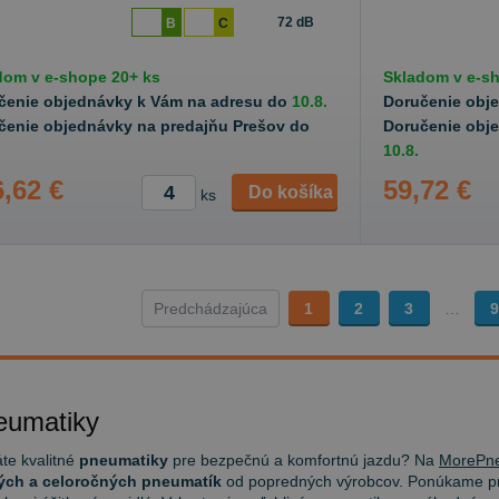
72 dB
B
C
dom v
e-shope
20+ ks
Skladom v
e-s
čenie objednávky k Vám na adresu do
10.8.
Doručenie obj
čenie objednávky na predajňu Prešov do
Doručenie obj
10.8.
,62 €
59,72 €
Do košíka
ks
Predchádzajúca
1
2
3
…
9
eumatiky
te kvalitné
pneumatiky
pre bezpečnú a komfortnú jazdu? Na
MorePne
ých a celoročných pneumatík
od popredných výrobcov. Ponúkame pn