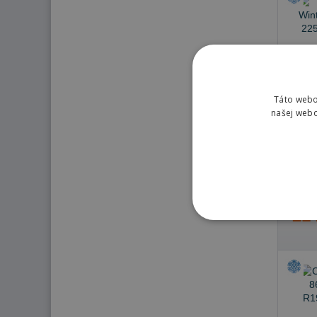
Táto webo
našej webo
Skla
Doru
Doru
10.8.
214