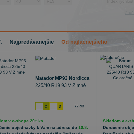
Zruši
ť:
Najpredávanejšie
Od najlacnejšieho
Matador MP93 Nordicca
225/40 R19 93 V Zimné
72 dB
C
D
dom v
e-shope
20+ ks
Skladom v
e-s
čenie objednávky k Vám na adresu do
10.8.
Doručenie obj