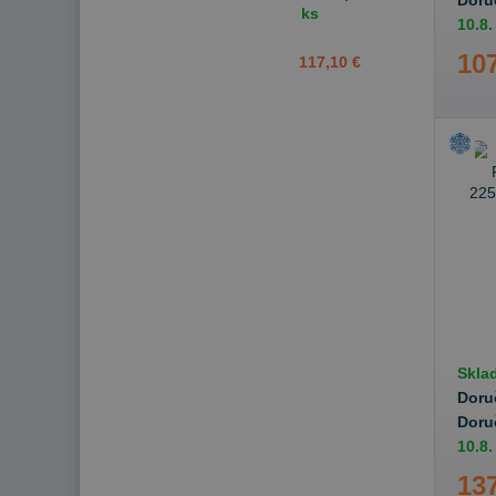
Doru
ks
10.8.
107
117,10 €
Skla
Doru
Doru
10.8.
137