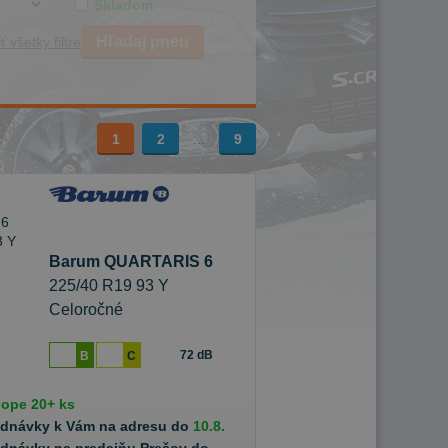
Skladom
Hľadaj pneu
ť všetky filtre
1
2
…
9
Barum QUARTARIS 6
225/40 R19 93 Y
Celoročné
72 dB
B
C
hope
20+ ks
ednávky k Vám na adresu do
10.8.