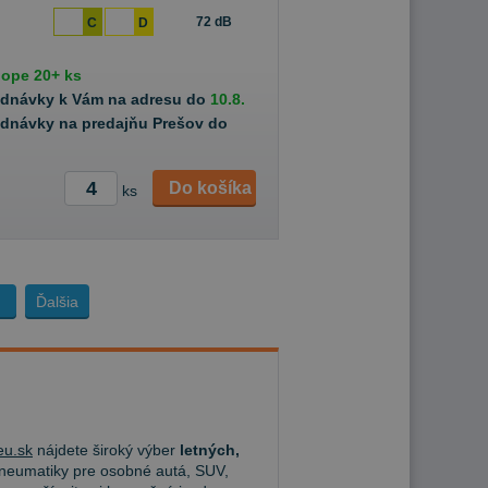
72 dB
C
D
hope
20+ ks
ednávky k Vám na adresu do
10.8.
ednávky na predajňu Prešov do
Do košíka
ks
Ďalšia
u.sk
nájdete široký výber
letných,
eumatiky pre osobné autá, SUV,