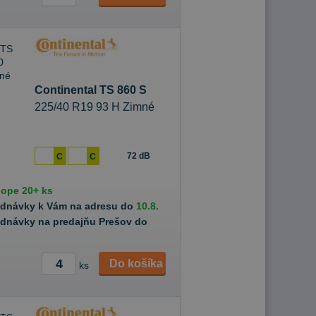
Continental TS 860 S
225/40 R19 93 H Zimné
72 dB
C
C
hope
20+ ks
ednávky k Vám na adresu do
10.8.
ednávky na predajňu Prešov do
Do košíka
ks