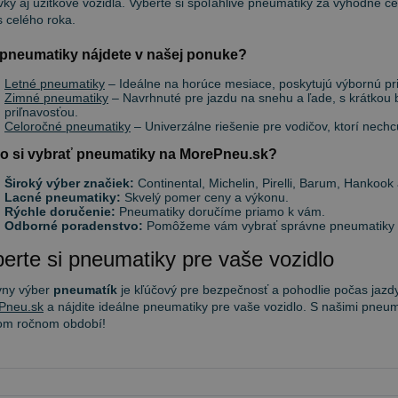
ky aj úžitkové vozidlá. Vyberte si spoľahlivé pneumatiky za výhodné ce
 celého roka.
pneumatiky nájdete v našej ponuke?
Letné pneumatiky
– Ideálne na horúce mesiace, poskytujú výbornú priľ
Zimné pneumatiky
– Navrhnuté pre jazdu na snehu a ľade, s krátkou
priľnavosťou.
Celoročné pneumatiky
– Univerzálne riešenie pre vodičov, ktorí nec
o si vybrať pneumatiky na MorePneu.sk?
Široký výber značiek:
Continental, Michelin, Pirelli, Barum, Hankook 
Lacné pneumatiky:
Skvelý pomer ceny a výkonu.
Rýchle doručenie:
Pneumatiky doručíme priamo k vám.
Odborné poradenstvo:
Pomôžeme vám vybrať správne pneumatiky po
erte si pneumatiky pre vaše vozidlo
vny výber
pneumatík
je kľúčový pre bezpečnosť a pohodlie počas jazdy
Pneu.sk
a nájdite ideálne pneumatiky pre vaše vozidlo. S našimi pneum
om ročnom období!