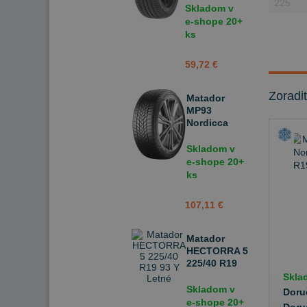
Skladom v
e-shope
20+
ks
59,72 €
Zoradi
Matador
MP93
Nordicca
225/40 R19
93 V Zimné
Skladom v
e-shope
20+
ks
107,11 €
Matador
HECTORRA 5
225/40 R19
93 Y Letné
Skla
Skladom v
Doru
e-shope
20+