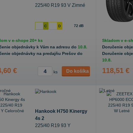
225/40 R19 93 V Zimné
72 dB
C
D
dom v
e-shope
20+ ks
Skladom v
e-s
čenie objednávky k Vám na adresu do
10.8.
Doručenie obj
čenie objednávky na predajňu Prešov do
Doručenie obj
10.8.
,60 €
118,51 €
Do košíka
ks
Hankook H750 Kinergy
4s 2
225/40 R19 93 Y
Celoročné