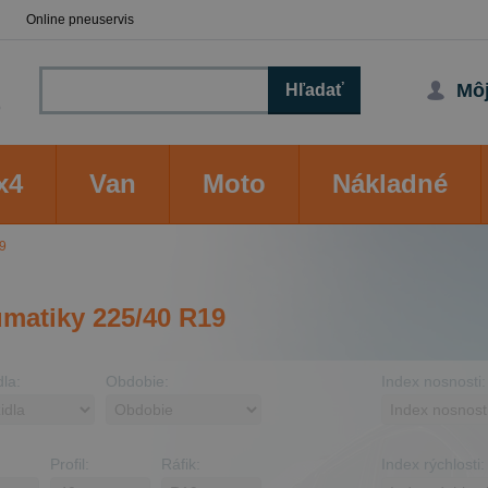
Online pneuservis
Môj
Hľadať
x4
Van
Moto
Nákladné
9
matiky 225/40 R19
dla:
Obdobie:
Index nosnosti:
Profil:
Ráfik:
Index rýchlosti: