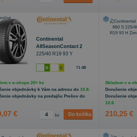
Continental
AllSeasonContact 2
225/40 R19 93 Y
Celoročné
71 dB
B
C
dom v
e-shope
20+ ks
Skladom v
e-s
čenie objednávky k Vám na adresu do
10.8.
Doručenie obj
čenie objednávky na predajňu Prešov do
Doručenie obj
10.8.
,07 €
210,25 €
Do košíka
ks