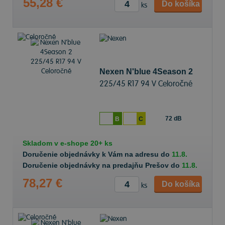
55,28 €
Do košíka
ks
Nexen N'blue 4Season 2
225/45 R17 94 V Celoročné
72 dB
B
C
Skladom v
e-shope
20+ ks
Doručenie objednávky k Vám na adresu do
11.8.
Doručenie objednávky na predajňu Prešov do
11.8.
78,27 €
Do košíka
ks