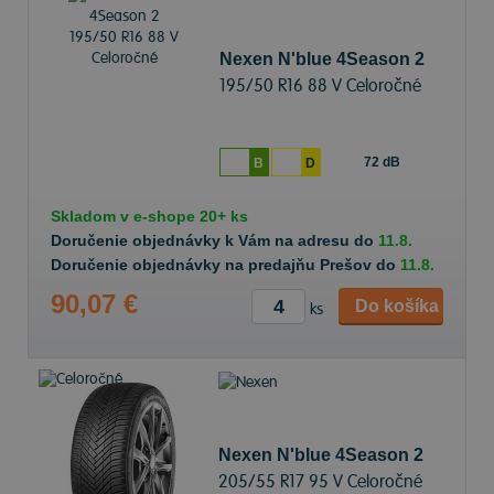
Nexen N'blue 4Season 2
195/50 R16 88 V Celoročné
72 dB
B
D
Skladom v
e-shope
20+ ks
Doručenie objednávky k Vám na adresu do
11.8.
Doručenie objednávky na predajňu Prešov do
11.8.
90,07 €
Do košíka
ks
Nexen N'blue 4Season 2
205/55 R17 95 V Celoročné