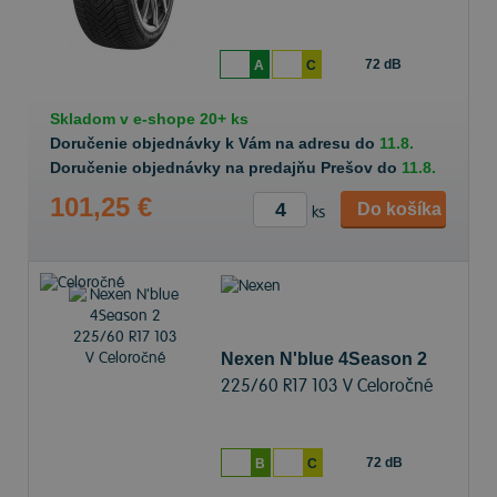
72 dB
A
C
Skladom v
e-shope
20+ ks
Doručenie objednávky k Vám na adresu do
11.8.
Doručenie objednávky na predajňu Prešov do
11.8.
101,25 €
Do košíka
ks
Nexen N'blue 4Season 2
225/60 R17 103 V Celoročné
72 dB
B
C