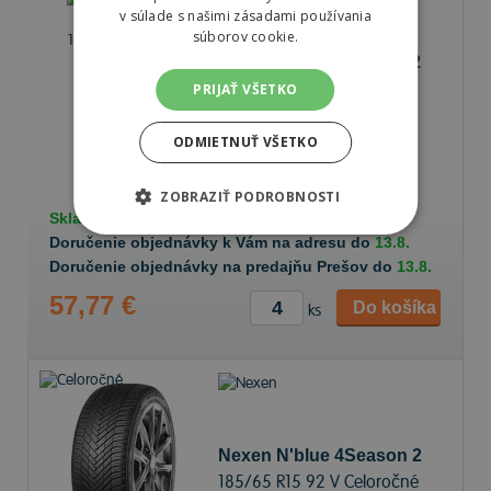
v súlade s našimi zásadami používania
súborov cookie.
Nexen N'blue 4Season 2
195/65 R15 95 V Celoročné
PRIJAŤ VŠETKO
ODMIETNUŤ VŠETKO
72 dB
B
C
ZOBRAZIŤ PODROBNOSTI
Skladom v
e-shope
20+ ks
Doručenie objednávky k Vám na adresu do
13.8.
Doručenie objednávky na predajňu Prešov do
13.8.
57,77 €
Do košíka
ks
Nexen N'blue 4Season 2
185/65 R15 92 V Celoročné