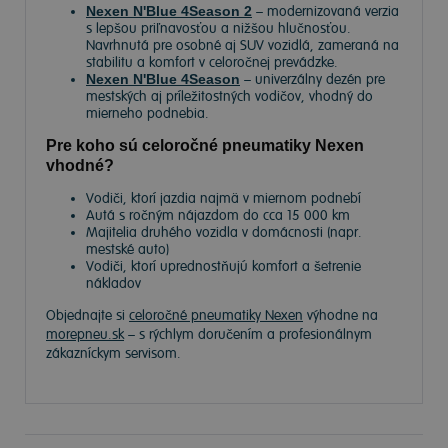
Nexen N'Blue 4Season 2
– modernizovaná verzia
s lepšou priľnavosťou a nižšou hlučnosťou.
Navrhnutá pre osobné aj SUV vozidlá, zameraná na
stabilitu a komfort v celoročnej prevádzke.
Nexen N'Blue 4Season
– univerzálny dezén pre
mestských aj príležitostných vodičov, vhodný do
mierneho podnebia.
Pre koho sú celoročné pneumatiky Nexen
vhodné?
Vodiči, ktorí jazdia najmä v miernom podnebí
Autá s ročným nájazdom do cca 15 000 km
Majitelia druhého vozidla v domácnosti (napr.
mestské auto)
Vodiči, ktorí uprednostňujú komfort a šetrenie
nákladov
Objednajte si
celoročné pneumatiky Nexen
výhodne na
morepneu.sk
– s rýchlym doručením a profesionálnym
zákazníckym servisom.