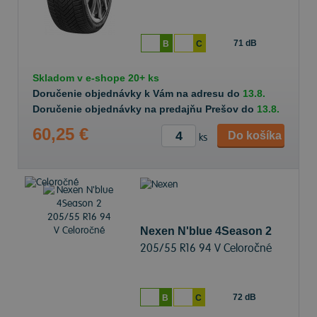
71 dB
B
C
Skladom v
e-shope
20+ ks
Doručenie objednávky k Vám na adresu do
13.8.
Doručenie objednávky na predajňu Prešov do
13.8.
60,25 €
Do košíka
ks
Nexen N'blue 4Season 2
205/55 R16 94 V Celoročné
72 dB
B
C