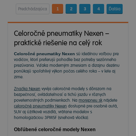
Predchádzajúca
1
2
3
4
Ďalšia
Celoročné pneumatiky Nexen –
praktické riešenie na celý rok
Celoročné pneumatiky Nexen
sú ideálnou voľbou pre
vodičov, ktorí preferujú pohodlie bez potreby sezónneho
prezúvania. Vďaka moderným zmesiam a dizajnu dezénu
ponúkajú spoľahlivý výkon počas celého roka – v lete aj
zime.
Značka Nexen
vyvíja celoročné modely s dôrazom na
bezpečnosť, ovládateľnosť a tichú jazdu v rôznych
poveternostných podmienkach. Na
morepneu.sk
nájdete
celoročné pneumatiky Nexen
dostupné pre osobné autá,
SUV aj úžitkové vozidlá, vrátane modelov s
homologizáciou 3PMSF (snehová vločka).
Obľúbené celoročné modely Nexen