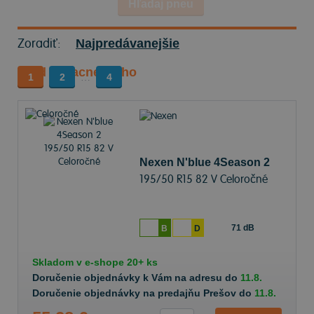
Hľadaj pneu
Zoradiť:
Najpredávanejšie
Od najlacnejšieho
1
2
…
4
Nexen N'blue 4Season 2
195/50 R15 82 V Celoročné
71 dB
B
D
Skladom v
e-shope
20+ ks
Doručenie objednávky k Vám na adresu do
11.8.
Doručenie objednávky na predajňu Prešov do
11.8.