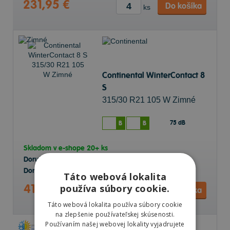
231,95 €
Do košíka
ks
Continental WinterContact 8
S
315/30 R21 105 W Zimné
75 dB
B
B
Skladom v
e-shope
20+ ks
Doručenie objednávky k Vám na adresu do
11.8.
Doručenie objednávky na predajňu Prešov do
11.8.
Táto webová lokalita
417,86 €
používa súbory cookie.
Do košíka
ks
Táto webová lokalita používa súbory cookie
na zlepšenie používateľskej skúsenosti.
Používaním našej webovej lokality vyjadrujete