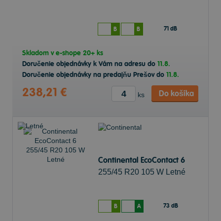
71 dB
B
B
Skladom v
e-shope
20+ ks
Doručenie objednávky k Vám na adresu do
11.8.
Doručenie objednávky na predajňu Prešov do
11.8.
238,21 €
Do košíka
ks
Continental EcoContact 6
255/45 R20 105 W Letné
73 dB
B
A