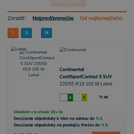
Hľadaj pneu
Najpredávanejšie
Od najlacnejšieho
Zoradiť:
1
2
…
14
Continental
ContiSportContact 5 SUV
235/55 R19 105 W Letné
72 dB
A
C
Skladom v
e-shope
20+ ks
Doručenie objednávky k Vám na adresu do
11.8.
Doručenie objednávky na predajňu Prešov do
11.8.