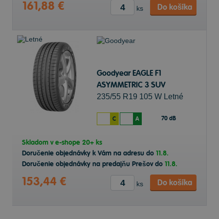
161,88 €
Do košíka
ks
Goodyear EAGLE F1
ASYMMETRIC 3 SUV
235/55 R19 105 W Letné
70 dB
C
A
Skladom v
e-shope
20+ ks
Doručenie objednávky k Vám na adresu do
11.8.
Doručenie objednávky na predajňu Prešov do
11.8.
153,44 €
Do košíka
ks