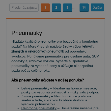
Predchádzajúca
1
2
3
…
14
Ďalšia
Pneumatiky
Hľadáte kvalitné
pneumatiky
pre bezpečnú a komfortnú
jazdu? Na
MorePneu.sk
nájdete široký výber
letných,
zimných a celoročných pneumatík
od popredných
výrobcov. Ponúkame pneumatiky pre osobné autá, SUV,
dodávky aj úžitkové vozidlá. Vyberte si spoľahlivé
pneumatiky za výhodné ceny a užívajte si bezpečnú
jazdu počas celého roka.
Aké pneumatiky nájdete v našej ponuke?
Letné pneumatiky
– Ideálne na horúce mesiace,
poskytujú výbornú priľnavosť a nízky valivý odpor.
Zimné pneumatiky
– Navrhnuté pre jazdu na
snehu a ľade, s krátkou brzdnou dráhou a
vysokou priľnavosťou.
Celoročné pneumatiky
– Univerzálne riešenie pre