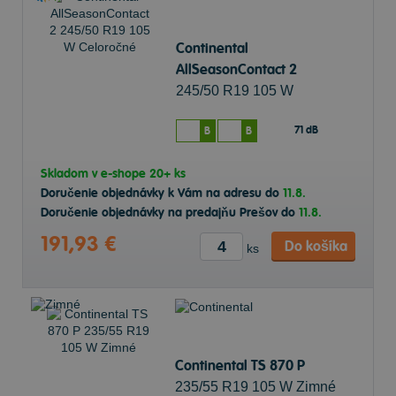
Continental
AllSeasonContact 2
245/50 R19 105 W
Celoročné
71 dB
B
B
Skladom v
e-shope
20+ ks
Doručenie objednávky k Vám na adresu do
11.8.
Doručenie objednávky na predajňu Prešov do
11.8.
191,93 €
Do košíka
ks
Continental TS 870 P
235/55 R19 105 W Zimné