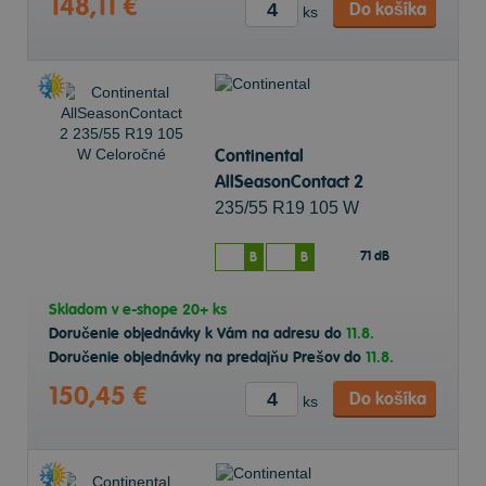
148,11 €
Do košíka
ks
Continental
AllSeasonContact 2
235/55 R19 105 W
Celoročné
71 dB
B
B
Skladom v
e-shope
20+ ks
Doručenie objednávky k Vám na adresu do
11.8.
Doručenie objednávky na predajňu Prešov do
11.8.
150,45 €
Do košíka
ks