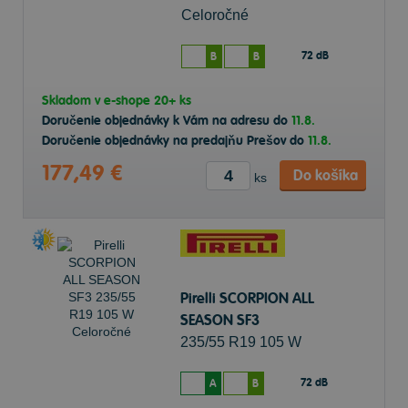
Celoročné
72 dB
B
B
Skladom v
e-shope
20+ ks
Doručenie objednávky k Vám na adresu do
11.8.
Doručenie objednávky na predajňu Prešov do
11.8.
177,49 €
Do košíka
ks
Pirelli SCORPION ALL
SEASON SF3
235/55 R19 105 W
Celoročné
72 dB
A
B