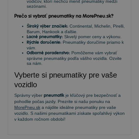
vodičov, ktorí nechcú meniť pneumatiky medzi
sezónami.
Prečo si vybrať pneumatiky na MorePneu.sk?
Široký výber značiek:
Continental, Michelin, Pirelli,
Barum, Hankook a ďalšie.
Lacné pneumatiky:
Skvelý pomer ceny a výkonu.
Rýchle doručenie:
Pneumatiky doručíme priamo k
vám.
Odborné poradenstvo:
Pomôžeme vám vybrať
správne pneumatiky podľa vášho vozidla. Ozvite
sa nám.
Vyberte si pneumatiky pre vaše
vozidlo
Správny výber
pneumatík
je kľúčový pre bezpečnosť a
pohodlie počas jazdy. Prezrite si našu ponuku na
MorePneu.sk
a nájdite ideálne pneumatiky pre vaše
vozidlo. S našimi pneumatikami získate spoľahlivý výkon
v každom ročnom období!