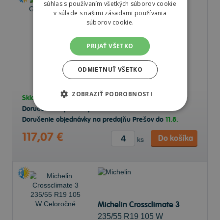
súhlas s používaním všetkých súborov cookie
v súlade s našimi zásadami používania
súborov cookie.
Laufenn LH71 G FIT 4S
235/55 R19 105 W
PRIJAŤ VŠETKO
Celoročné
ODMIETNUŤ VŠETKO
72 dB
B
C
ZOBRAZIŤ PODROBNOSTI
Skladom v
e-shope
20+ ks
Doručenie objednávky k Vám na adresu do
11.8.
Doručenie objednávky na predajňu Prešov do
11.8.
117,07 €
Do košíka
ks
Michelin Crossclimate 3
235/55 R19 105 W