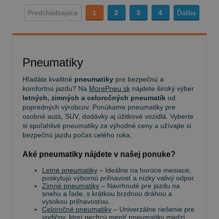
Predchádzajúca
1
2
3
4
Ďalšia
Pneumatiky
Hľadáte kvalitné
pneumatiky
pre bezpečnú a
komfortnú jazdu? Na
MorePneu.sk
nájdete široký výber
letných, zimných a celoročných pneumatík
od
popredných výrobcov. Ponúkame pneumatiky pre
osobné autá, SUV, dodávky aj úžitkové vozidlá. Vyberte
si spoľahlivé pneumatiky za výhodné ceny a užívajte si
bezpečnú jazdu počas celého roka.
Aké pneumatiky nájdete v našej ponuke?
Letné pneumatiky
– Ideálne na horúce mesiace,
poskytujú výbornú priľnavosť a nízky valivý odpor.
Zimné pneumatiky
– Navrhnuté pre jazdu na
snehu a ľade, s krátkou brzdnou dráhou a
vysokou priľnavosťou.
Celoročné pneumatiky
– Univerzálne riešenie pre
vodičov, ktorí nechcú meniť pneumatiky medzi