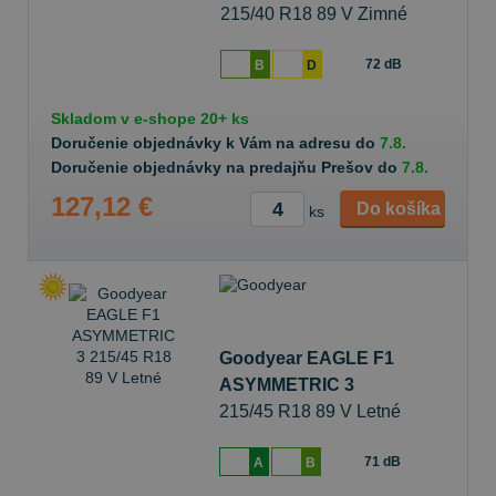
215/40 R18 89 V Zimné
72 dB
B
D
Skladom v
e-shope
20+ ks
Doručenie objednávky k Vám na adresu do
7.8.
Doručenie objednávky na predajňu Prešov do
7.8.
127,12 €
Do košíka
ks
Goodyear EAGLE F1
ASYMMETRIC 3
215/45 R18 89 V Letné
71 dB
A
B