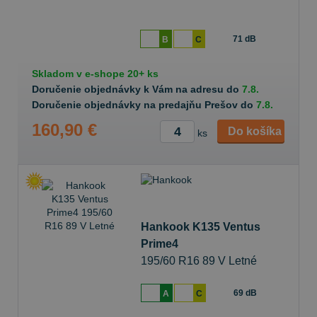
71 dB
B
C
Skladom v
e-shope
20+ ks
Doručenie objednávky k Vám na adresu do
7.8.
Doručenie objednávky na predajňu Prešov do
7.8.
160,90 €
Do košíka
ks
Hankook K135 Ventus
Prime4
195/60 R16 89 V Letné
69 dB
A
C