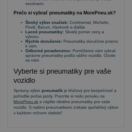
sezónami.
Prečo si vybrať pneumatiky na MorePneu.sk?
Široký výber značiek:
Continental, Michelin,
Pirelli, Barum, Hankook a ďalšie.
Lacné pneumatiky:
Skvelý pomer ceny a
výkonu.
Rýchle doručenie:
Pneumatiky doručíme priamo
k vám.
Odborné poradenstvo:
Pomôžeme vám vybrať
správne pneumatiky podľa vášho vozidla. Ozvite
sa nám.
Vyberte si pneumatiky pre vaše
vozidlo
Správny výber
pneumatík
je kľúčový pre bezpečnosť a
pohodlie počas jazdy. Prezrite si našu ponuku na
MorePneu.sk
a nájdite ideálne pneumatiky pre vaše
vozidlo. S našimi pneumatikami získate spoľahlivý výkon
v každom ročnom období!