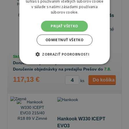
súhlas s používaním všetkých súborov cookie
v súlade s našimi zásadami používania
súborov cookie.
Hankook H750 Kinergy 4s
2
PRIJAŤ VŠETKO
215/40 R18 89 V Celoročné
ODMIETNUŤ VŠETKO
72 dB
B
C
ZOBRAZIŤ PODROBNOSTI
Skladom v
e-shope
20+ ks
Doručenie objednávky k Vám na adresu do
7.8.
Doručenie objednávky na predajňu Prešov do
7.8.
117,13 €
Do košíka
ks
Hankook W330 ICEPT
EVO3