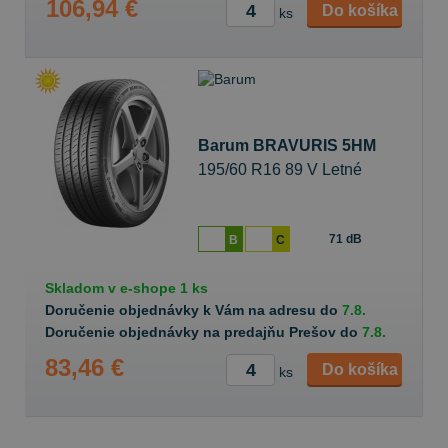
106,94 €
Do košíka
ks
Barum BRAVURIS 5HM
195/60 R16 89 V Letné
71 dB
B
C
Skladom v
e-shope
1 ks
Doručenie objednávky k Vám na adresu do
7.8.
Doručenie objednávky na predajňu Prešov do
7.8.
83,46 €
Do košíka
ks