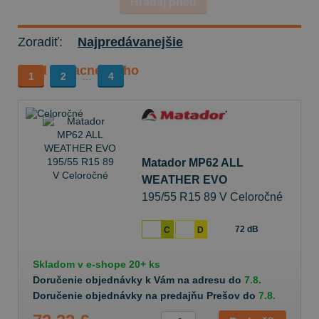
Hľadaj pneu
Zoradiť:
Najpredávanejšie
Od najlacnejšieho
1
2
…
4
Matador MP62 ALL
WEATHER EVO
195/55 R15 89 V Celoročné
72 dB
C
D
Skladom v
e-shope
20+ ks
Doručenie objednávky k Vám na adresu do
7.8.
Doručenie objednávky na predajňu Prešov do
7.8.