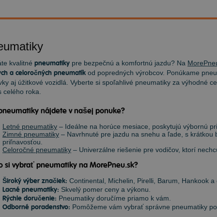
eumatiky
te kvalitné
pneumatiky
pre bezpečnú a komfortnú jazdu? Na
MorePne
ch a celoročných pneumatík
od popredných výrobcov. Ponúkame pneum
ky aj úžitkové vozidlá. Vyberte si spoľahlivé pneumatiky za výhodné ce
 celého roka.
pneumatiky nájdete v našej ponuke?
Letné pneumatiky
– Ideálne na horúce mesiace, poskytujú výbornú priľ
Zimné pneumatiky
– Navrhnuté pre jazdu na snehu a ľade, s krátkou
priľnavosťou.
Celoročné pneumatiky
– Univerzálne riešenie pre vodičov, ktorí nec
o si vybrať pneumatiky na MorePneu.sk?
Široký výber značiek:
Continental, Michelin, Pirelli, Barum, Hankook a 
Lacné pneumatiky:
Skvelý pomer ceny a výkonu.
Rýchle doručenie:
Pneumatiky doručíme priamo k vám.
Odborné poradenstvo:
Pomôžeme vám vybrať správne pneumatiky podľ