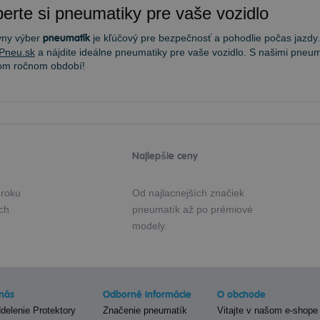
erte si pneumatiky pre vaše vozidlo
vny výber
pneumatík
je kľúčový pre bezpečnosť a pohodlie počas jazdy.
Pneu.sk
a nájdite ideálne pneumatiky pre vaše vozidlo. S našimi pneum
om ročnom období!
Najlepšie ceny
 roku
Od najlacnejších značiek
ých
pneumatík až po prémiové
modely.
nás
Odborné informácie
O obchode
delenie Protektory
Značenie pneumatík
Vitajte v našom e-shope