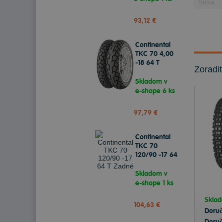
93,12 €
Continental
TKC 70 4,00
-18 64 T
Zoradi
Zadné
Skladom v
e-shope
6 ks
97,79 €
Continental
TKC 70
120/90 -17 64
T Zadné
Skladom v
e-shope
1 ks
Skla
104,63 €
Doru