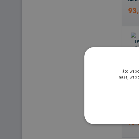
Doruč
93,
Táto webo
našej webo
Skla
Doru
Doruč
104