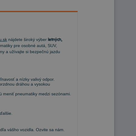
u.sk
nájdete široký výber
letných,
atiky pre osobné autá, SUV,
ny a užívajte si bezpečnú jazdu
navosť a nízky valivý odpor.
 brzdnou dráhou a vysokou
hcú meniť pneumatiky medzi sezónami.
ďalšie.
a vášho vozidla. Ozvite sa nám.