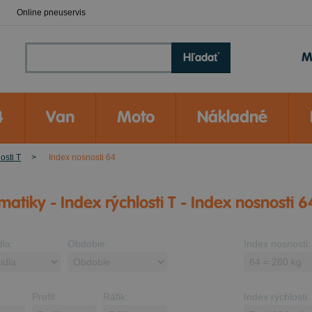
Online pneuservis
M
Hľadať
4
Van
Moto
Nákladné
osti T
Index nosnosti 64
atiky - Index rýchlosti T - Index nosnosti 6
dla:
Obdobie:
Index nosnosti:
Profil:
Ráfik:
Index rýchlosti: