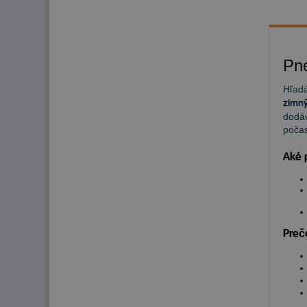
Pn
Hľadá
zimný
dodáv
počas
Aké 
Preč