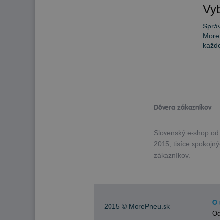
Vyb
Sprá
More
každ
Dôvera zákazníkov
Slovenský e-shop od
2015, tisíce spokojn
zákazníkov.
O 
2015 ©
MorePneu.sk
Od