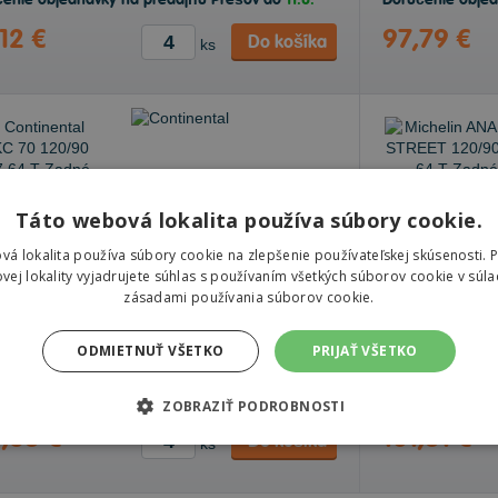
enie objednávky na predajňu Prešov do
11.8.
Doručenie obje
12 €
97,79 €
Do košíka
ks
Continental TKC 70
Táto webová lokalita používa súbory cookie.
120/90 -17 64 T Zadné
vá lokalita používa súbory cookie na zlepšenie používateľskej skúsenosti. 
vej lokality vyjadrujete súhlas s používaním všetkých súborov cookie v súla
zásadami používania súborov cookie.
dom v
e-shope
1 ks
ODMIETNUŤ VŠETKO
PRIJAŤ VŠETKO
čenie objednávky k Vám na adresu do
13.8.
Nie je skladom
enie objednávky na predajňu Prešov do
13.8.
ZOBRAZIŤ PODROBNOSTI
,63 €
101,31 €
Do košíka
ks