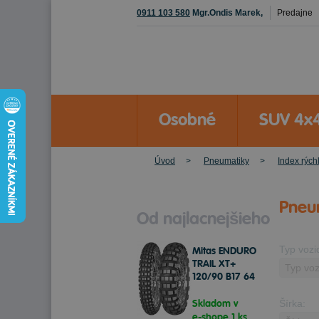
0911 103 580
Mgr.Ondis Marek,
Predajne
Osobné
SUV 4x
Úvod
Pneumatiky
Index rýchl
Pneum
Od najlacnejšieho
Typ vozi
Mitas ENDURO
TRAIL XT+
120/90 B17 64
T Zadné
Skladom v
Šírka:
e-shope
1 ks