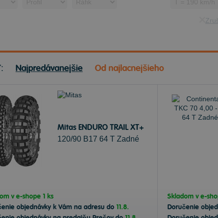
Zruš
Najpredávanejšie
Od najlacnejšieho
ť:
Mitas ENDURO TRAIL XT+
120/90 B17 64 T Zadné
dom v
e-shope
1 ks
Skladom v
e-sh
čenie objednávky k Vám na adresu do
11.8.
Doručenie obje