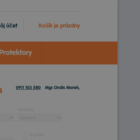
ôj účet
Košík je prázdny
Protektory
0911 103 580
Mgr.Ondis Marek,
4
Výrobca:
Runflat