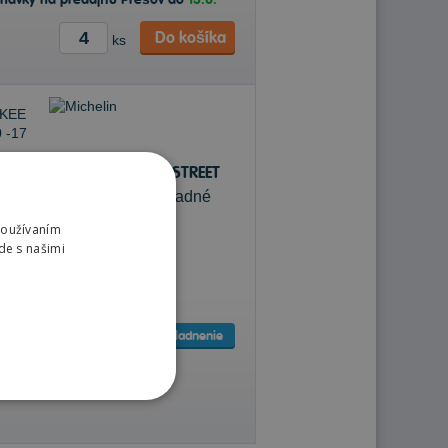
dnávky na predajňu Prešov do
13.8.
Do košíka
ks
Michelin ANAKEE STREET
120/90 -17 64 T Zadné
Používaním
de s našimi
Sledovať naskladnenie