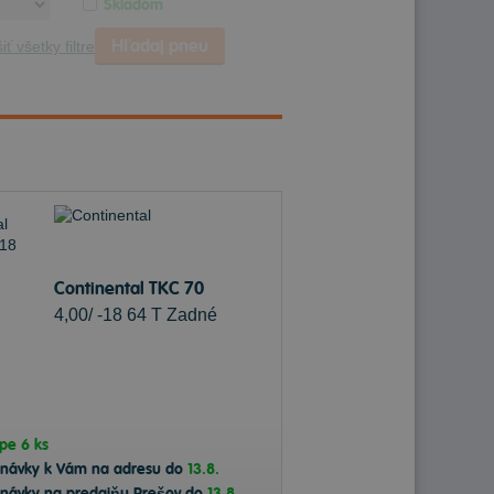
Skladom
Hľadaj pneu
iť všetky filtre
Continental TKC 70
4,00/ -18 64 T Zadné
ope
6 ks
dnávky k Vám na adresu do
13.8.