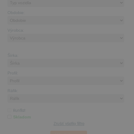
Obdobie:
Výrobca:
Šírka:
Profil:
Ráfik:
Runflat
Skladom
Zrušiť všetky filtre