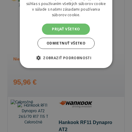
súhlas s používaním všetkých súborov cookie
v súlade s našimi zásadami používania
súborov cookie.
Laufenn LD01 X FIT HT
265/70 R17 115 T Letné
PRIJAŤ VŠETKO
ODMIETNUŤ VŠETKO
72 dB
D
D
ZOBRAZIŤ PODROBNOSTI
Nie je skladom
Sledovať naskladnenie
95,96 €
Hankook RF11 Dynapro
AT2