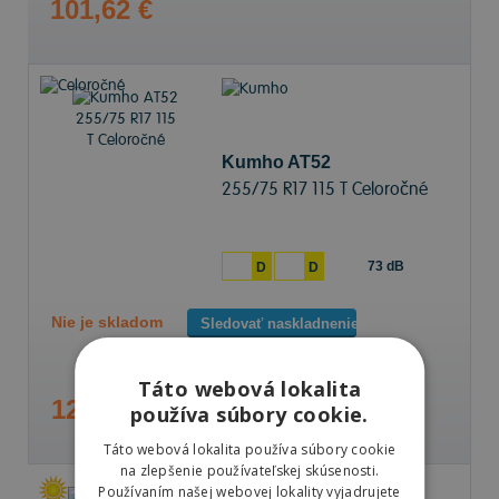
101,62 €
Kumho AT52
255/75 R17 115 T Celoročné
73 dB
D
D
Nie je skladom
Sledovať naskladnenie
Táto webová lokalita
122,81 €
používa súbory cookie.
Táto webová lokalita používa súbory cookie
na zlepšenie používateľskej skúsenosti.
Používaním našej webovej lokality vyjadrujete