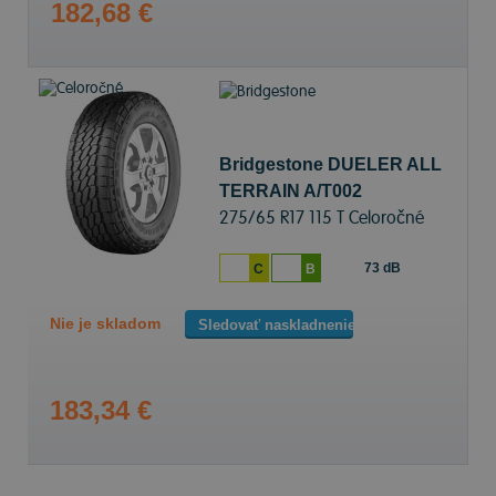
182,68 €
Bridgestone DUELER ALL
TERRAIN A/T002
275/65 R17 115 T Celoročné
73 dB
C
B
Nie je skladom
Sledovať naskladnenie
183,34 €