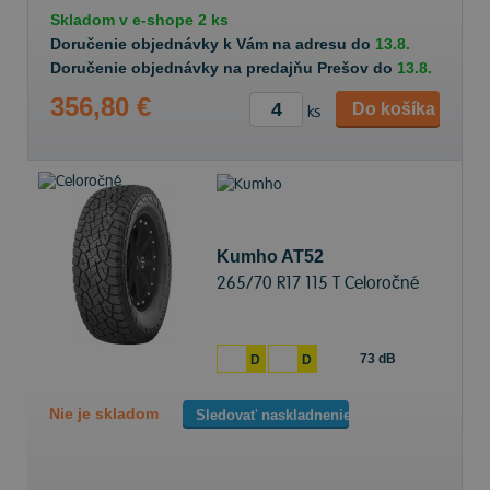
Skladom v
e-shope
2 ks
Doručenie objednávky k Vám na adresu do
13.8.
Doručenie objednávky na predajňu Prešov do
13.8.
356,80 €
Do košíka
ks
Kumho AT52
265/70 R17 115 T Celoročné
73 dB
D
D
Nie je skladom
Sledovať naskladnenie