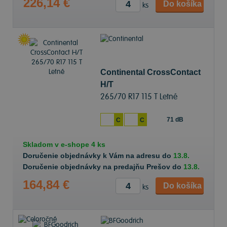
226,14 €
Do košíka
ks
Continental CrossContact
H/T
265/70 R17 115 T Letné
71 dB
C
C
Skladom v
e-shope
4 ks
Doručenie objednávky k Vám na adresu do
13.8.
Doručenie objednávky na predajňu Prešov do
13.8.
164,84 €
Do košíka
ks