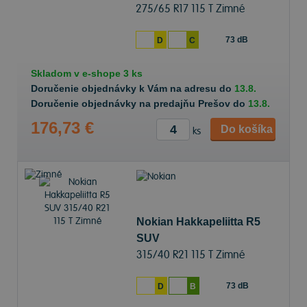
275/65 R17 115 T Zimné
73 dB
D
C
Skladom v
e-shope
3 ks
Doručenie objednávky k Vám na adresu do
13.8.
Doručenie objednávky na predajňu Prešov do
13.8.
176,73 €
Do košíka
ks
Nokian Hakkapeliitta R5
SUV
315/40 R21 115 T Zimné
73 dB
D
B