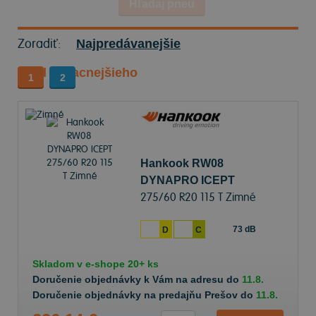
Hľadaj pneu
Zoradiť:
Najpredávanejšie
Od najlacnejšieho
1
2
Hankook RW08
DYNAPRO ICEPT
275/60 R20 115 T Zimné
73 dB
D
C
Skladom v
e-shope
20+ ks
Doručenie objednávky k Vám na adresu do
11.8.
Doručenie objednávky na predajňu Prešov do
11.8.