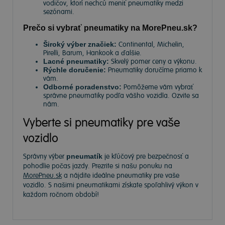
vodičov, ktorí nechcú meniť pneumatiky medzi
sezónami.
Prečo si vybrať pneumatiky na MorePneu.sk?
Široký výber značiek:
Continental, Michelin,
Pirelli, Barum, Hankook a ďalšie.
Lacné pneumatiky:
Skvelý pomer ceny a výkonu.
Rýchle doručenie:
Pneumatiky doručíme priamo k
vám.
Odborné poradenstvo:
Pomôžeme vám vybrať
správne pneumatiky podľa vášho vozidla. Ozvite sa
nám.
Vyberte si pneumatiky pre vaše
vozidlo
Správny výber
pneumatík
je kľúčový pre bezpečnosť a
pohodlie počas jazdy. Prezrite si našu ponuku na
MorePneu.sk
a nájdite ideálne pneumatiky pre vaše
vozidlo. S našimi pneumatikami získate spoľahlivý výkon v
každom ročnom období!