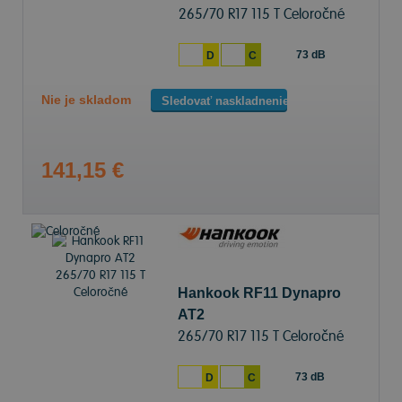
265/70 R17 115 T Celoročné
73 dB
D
C
Nie je skladom
Sledovať naskladnenie
141,15 €
Hankook RF11 Dynapro
AT2
265/70 R17 115 T Celoročné
73 dB
D
C