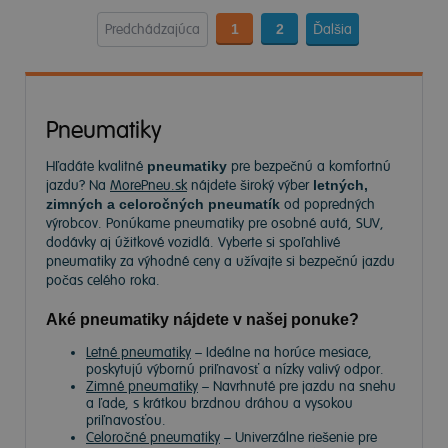
Predchádzajúca
1
2
Ďalšia
Pneumatiky
Hľadáte kvalitné
pneumatiky
pre bezpečnú a komfortnú
jazdu? Na
MorePneu.sk
nájdete široký výber
letných,
zimných a celoročných pneumatík
od popredných
výrobcov. Ponúkame pneumatiky pre osobné autá, SUV,
dodávky aj úžitkové vozidlá. Vyberte si spoľahlivé
pneumatiky za výhodné ceny a užívajte si bezpečnú jazdu
počas celého roka.
Aké pneumatiky nájdete v našej ponuke?
Letné pneumatiky
– Ideálne na horúce mesiace,
poskytujú výbornú priľnavosť a nízky valivý odpor.
Zimné pneumatiky
– Navrhnuté pre jazdu na snehu
a ľade, s krátkou brzdnou dráhou a vysokou
priľnavosťou.
Celoročné pneumatiky
– Univerzálne riešenie pre