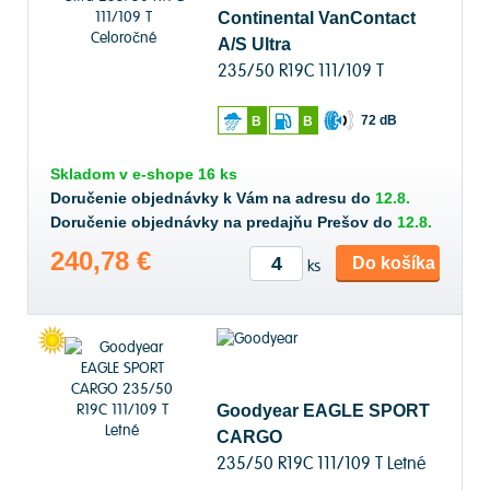
Continental VanContact
A/S Ultra
235/50 R19C 111/109 T
Celoročné
72 dB
B
B
Skladom v
e-shope
16 ks
Doručenie objednávky k Vám na adresu do
12.8.
Doručenie objednávky na predajňu Prešov do
12.8.
240,78 €
Do košíka
ks
Goodyear EAGLE SPORT
CARGO
235/50 R19C 111/109 T Letné