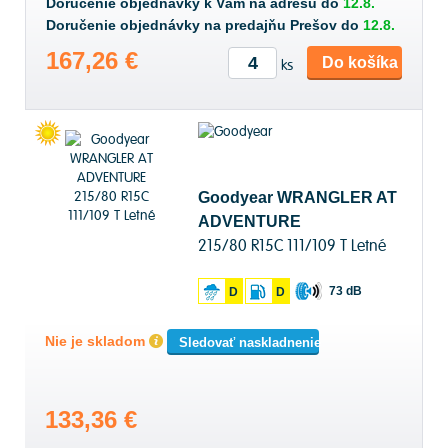
Doručenie objednávky k Vám na adresu do
12.8.
Doručenie objednávky na predajňu Prešov do
12.8.
167,26 €
Do košíka
ks
Goodyear WRANGLER AT
ADVENTURE
215/80 R15C 111/109 T Letné
73 dB
D
D
Nie je skladom
Sledovať naskladnenie
133,36 €