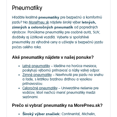
Pneumatiky
Hľadáte kvalitné
pneumatiky
pre bezpečnú a komfortnú
jazdu? Na
MorePneu.sk
nájdete široký výber
letných,
zimných a celoročných pneumatík
od popredných
výrobcov. Ponúkame pneumatiky pre osobné autá, SUV,
dodávky aj úžitkové vozidlá. Vyberte si spoľahlivé
pneumatiky za výhodné ceny a užívajte si bezpečnú jazdu
počas celého roka.
Aké pneumatiky nájdete v našej ponuke?
Letné pneumatiky
– Ideálne na horúce mesiace,
poskytujú výbornú priľnavosť a nízky valivý odpor.
Zimné pneumatiky
– Navrhnuté pre jazdu na snehu
a ľade, s krátkou brzdnou dráhou a vysokou
priľnavosťou.
Celoročné pneumatiky
– Univerzálne riešenie pre
vodičov, ktorí nechcú meniť pneumatiky medzi
sezónami.
Prečo si vybrať pneumatiky na MorePneu.sk?
Široký výber značiek:
Continental, Michelin,