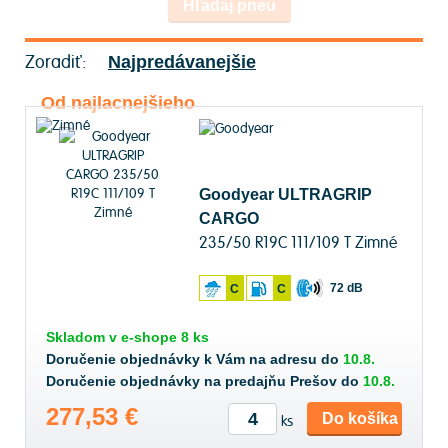
Hľadaj pneu
Zoradiť:
Najpredávanejšie
Od najlacnejšieho
Goodyear ULTRAGRIP
CARGO
235/50 R19C 111/109 T Zimné
72 dB
C
C
Skladom v
e-shope
8 ks
Doručenie objednávky k Vám na adresu do
10.8.
Doručenie objednávky na predajňu Prešov do
10.8.
277,53 €
Do košíka
ks