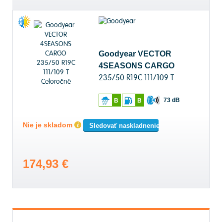
Goodyear VECTOR
4SEASONS CARGO
235/50 R19C 111/109 T
Celoročné
73 dB
B
B
Nie je skladom
Sledovať naskladnenie
174,93 €