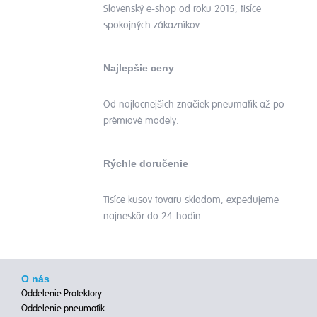
Slovenský e-shop od roku 2015, tisíce
spokojných zákazníkov.
Najlepšie ceny
Od najlacnejších značiek pneumatík až po
prémiové modely.
Rýchle doručenie
Tisíce kusov tovaru skladom, expedujeme
najneskôr do 24-hodín.
O nás
Oddelenie Protektory
Oddelenie pneumatík