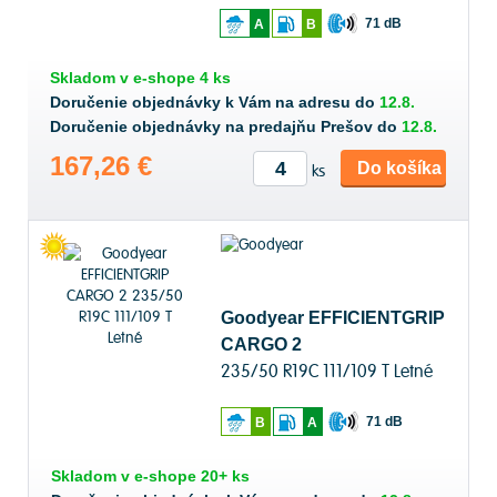
71 dB
A
B
Skladom v
e-shope
4 ks
Doručenie objednávky k Vám na adresu do
12.8.
Doručenie objednávky na predajňu Prešov do
12.8.
167,26 €
Do košíka
ks
Goodyear EFFICIENTGRIP
CARGO 2
235/50 R19C 111/109 T Letné
71 dB
B
A
Skladom v
e-shope
20+ ks