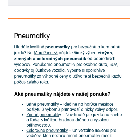
Pneumatiky
Hľadáte kvalitné
pneumatiky
pre bezpečnú a komfortnú
jazdu? Na
MorePneu.sk
nájdete široký výber
letných,
zimných a celoročných pneumatík
od popredných
výrobcov. Ponúkame pneumatiky pre osobné autá, SUV,
dodávky aj úžitkové vozidlá. Vyberte si spoľahlivé
pneumatiky za výhodné ceny a užívajte si bezpečnú jazdu
počas celého roka.
Aké pneumatiky nájdete v našej ponuke?
Letné pneumatiky
– Ideálne na horúce mesiace,
poskytujú výbornú priľnavosť a nízky valivý odpor.
Zimné pneumatiky
– Navrhnuté pre jazdu na snehu
a ľade, s krátkou brzdnou dráhou a vysokou
priľnavosťou.
Celoročné pneumatiky
– Univerzálne riešenie pre
vodičov, ktorí nechcú meniť pneumatiky medzi