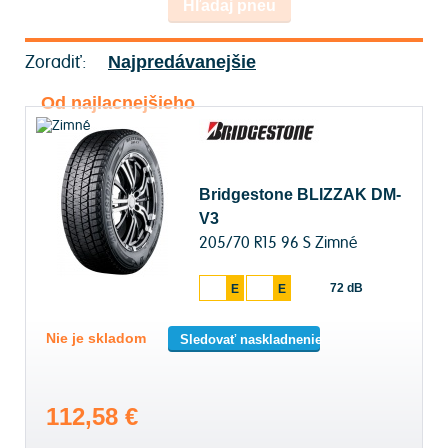
Hľadaj pneu
Zoradiť:
Najpredávanejšie
Od najlacnejšieho
Bridgestone BLIZZAK DM-
V3
205/70 R15 96 S Zimné
72 dB
E
E
Nie je skladom
Sledovať naskladnenie
112,58 €