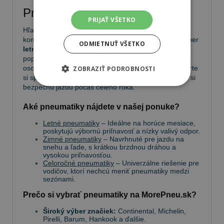
Pneumatiky
PRIJAŤ VŠETKO
Hľadáte kvalitné
pneumatiky
pre bezpečnú a
komfortnú jazdu? Na
MorePneu.sk
nájdete široký výber
ODMIETNUŤ VŠETKO
letných, zimných a celoročných pneumatík
od
popredných výrobcov. Ponúkame pneumatiky pre
osobné autá, SUV, dodávky aj úžitkové vozidlá. Vyberte
ZOBRAZIŤ PODROBNOSTI
si spoľahlivé pneumatiky za výhodné ceny a užívajte si
bezpečnú jazdu počas celého roka.
Aké pneumatiky nájdete v našej ponuke?
Letné pneumatiky
– Ideálne na horúce mesiace,
poskytujú výbornú priľnavosť a nízky valivý odpor.
Zimné pneumatiky
– Navrhnuté pre jazdu na
snehu a ľade, s krátkou brzdnou dráhou a
vysokou priľnavosťou.
Celoročné pneumatiky
– Univerzálne riešenie pre
vodičov, ktorí nechcú meniť pneumatiky medzi
sezónami.
Prečo si vybrať pneumatiky na MorePneu.sk?
Široký výber značiek:
Continental, Michelin,
Pirelli, Barum, Hankook a ďalšie.