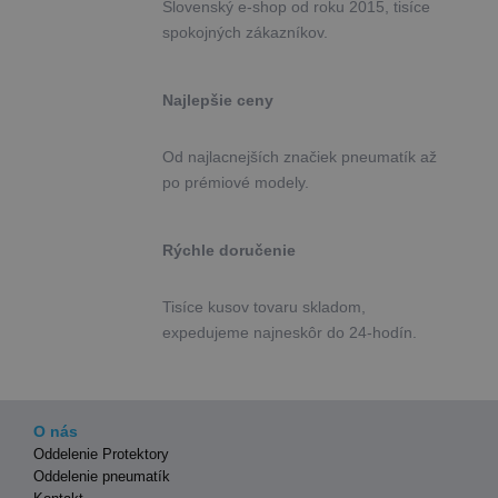
Slovenský e-shop od roku 2015, tisíce
spokojných zákazníkov.
Najlepšie ceny
Od najlacnejších značiek pneumatík až
po prémiové modely.
Rýchle doručenie
Tisíce kusov tovaru skladom,
expedujeme najneskôr do 24-hodín.
O nás
Oddelenie Protektory
Oddelenie pneumatík