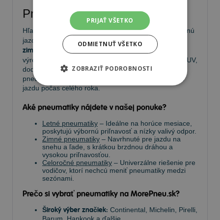
Pneumatiky
PRIJAŤ VŠETKO
Hľadáte kvalitné
pneumatiky
pre bezpečnú a komfortnú
jazdu? Na
MorePneu.sk
nájdete široký výber
letných,
ODMIETNUŤ VŠETKO
zimných a celoročných pneumatík
od popredných
výrobcov. Ponúkame pneumatiky pre osobné autá, SUV,
ZOBRAZIŤ PODROBNOSTI
dodávky aj úžitkové vozidlá. Vyberte si spoľahlivé
pneumatiky za výhodné ceny a užívajte si bezpečnú
jazdu počas celého roka.
Aké pneumatiky nájdete v našej ponuke?
Letné pneumatiky
– Ideálne na horúce mesiace,
poskytujú výbornú priľnavosť a nízky valivý odpor.
Zimné pneumatiky
– Navrhnuté pre jazdu na
snehu a ľade, s krátkou brzdnou dráhou a
vysokou priľnavosťou.
Celoročné pneumatiky
– Univerzálne riešenie pre
vodičov, ktorí nechcú meniť pneumatiky medzi
sezónami.
Prečo si vybrať pneumatiky na MorePneu.sk?
Široký výber značiek:
Continental, Michelin, Pirelli,
Barum, Hankook a ďalšie.