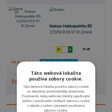
Nokian Hakkapeliitta R5
215/50 R19 97 R Zimné
70 dB
D
A
Nie je skladom
Sledovať naskladnenie
Táto webová lokalita
používa súbory cookie.
263,38 €
Táto webová lokalita používa súbory cookie
na zlepšenie používateľskej skúsenosti.
Používaním našej webovej lokality vyjadrujete
súhlas s používaním všetkých súborov cookie
v súlade s našimi zásadami používania
súborov cookie.