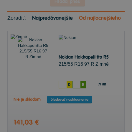
Hľadaj pneu
Najpredávanejšie
Od najlacnejšieho
Zoradiť:
Nokian Hakkapeliitta R5
215/55 R16 97 R Zimné
71 dB
D
B
Nie je skladom
Sledovať naskladnenie
141,03 €