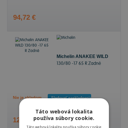
94,72 €
Michelin ANAKEE WILD
130/80 -17 65 R Zadné
Nie je skladom
Sledovať naskladnenie
Táto webová lokalita
používa súbory cookie.
125,15 €
Táto webová lokalita používa súbory cookie