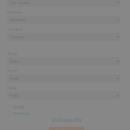
Obdobie:
Výrobca:
Šírka:
Profil:
Ráfik:
Runflat
Skladom
Zrušiť všetky filtre