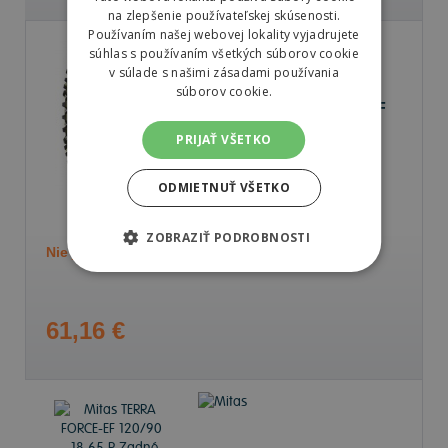
na zlepšenie používateľskej skúsenosti.
Používaním našej webovej lokality vyjadrujete
súhlas s používaním všetkých súborov cookie
v súlade s našimi zásadami používania
súborov cookie.
Mitas TERRA FORCE-EF
120/90 -18 65 R Zadné
PRIJAŤ VŠETKO
ODMIETNUŤ VŠETKO
ZOBRAZIŤ PODROBNOSTI
Nie je skladom
Sledovať naskladnenie
61,16 €