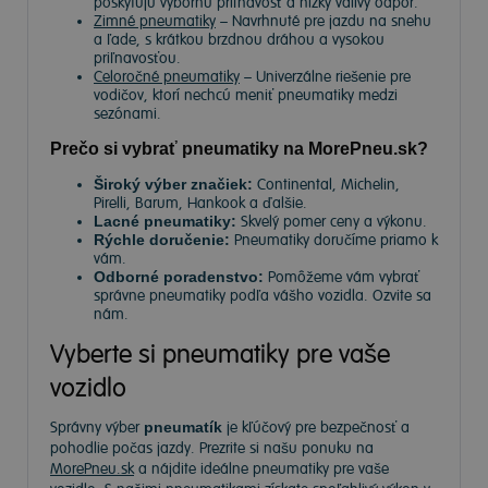
poskytujú výbornú priľnavosť a nízky valivý odpor.
Zimné pneumatiky
– Navrhnuté pre jazdu na snehu
a ľade, s krátkou brzdnou dráhou a vysokou
priľnavosťou.
Celoročné pneumatiky
– Univerzálne riešenie pre
vodičov, ktorí nechcú meniť pneumatiky medzi
sezónami.
Prečo si vybrať pneumatiky na MorePneu.sk?
Široký výber značiek:
Continental, Michelin,
Pirelli, Barum, Hankook a ďalšie.
Lacné pneumatiky:
Skvelý pomer ceny a výkonu.
Rýchle doručenie:
Pneumatiky doručíme priamo k
vám.
Odborné poradenstvo:
Pomôžeme vám vybrať
správne pneumatiky podľa vášho vozidla. Ozvite sa
nám.
Vyberte si pneumatiky pre vaše
vozidlo
Správny výber
pneumatík
je kľúčový pre bezpečnosť a
pohodlie počas jazdy. Prezrite si našu ponuku na
MorePneu.sk
a nájdite ideálne pneumatiky pre vaše