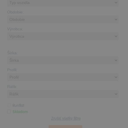
Obdobie:
Výrobca:
Šírka:
Profil:
Ráfik:
Runflat
Skladom
Zrušiť všetky filtre