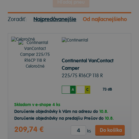
Hľadaj pneu
Zoradiť:
Najpredávanejšie
Od najlacnejšieho
Continental VanContact
Camper
225/75 R16CP 118 R
Celoročné
73 dB
A
C
Skladom v
e-shope
4 ks
Doručenie objednávky k Vám na adresu do
10.8.
Doručenie objednávky na predajňu Prešov do
10.8.
209,74 €
Do košíka
ks