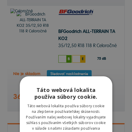
BFGoodrich ALL-TERRAIN TA
KO2
35/12,50 R18 118 R Celoročné
75 dB
B
E
Nie je skladom
Sledovať naskladnenie
Táto webová lokalita
365,34 €
používa súbory cookie.
Táto webová lokalita používa súbory cookie
na zlepšenie používateľskej skúsenosti.
Používaním našej webovej lokality vyjadrujete
súhlas s používaním všetkých súborov cookie
v súlade s našimi zásadami používania