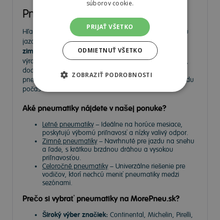
súborov cookie.
Pneumatiky
PRIJAŤ VŠETKO
Hľadáte kvalitné
pneumatiky
pre bezpečnú a komfortnú
jazdu? Na
MorePneu.sk
nájdete široký výber
letných,
ODMIETNUŤ VŠETKO
zimných a celoročných pneumatík
od popredných
výrobcov. Ponúkame pneumatiky pre osobné autá, SUV,
dodávky aj úžitkové vozidlá. Vyberte si spoľahlivé
ZOBRAZIŤ PODROBNOSTI
pneumatiky za výhodné ceny a užívajte si bezpečnú jazdu
počas celého roka.
Aké pneumatiky nájdete v našej ponuke?
Letné pneumatiky
– Ideálne na horúce mesiace,
poskytujú výbornú priľnavosť a nízky valivý odpor.
Zimné pneumatiky
– Navrhnuté pre jazdu na snehu
a ľade, s krátkou brzdnou dráhou a vysokou
priľnavosťou.
Celoročné pneumatiky
– Univerzálne riešenie pre
vodičov, ktorí nechcú meniť pneumatiky medzi
sezónami.
Prečo si vybrať pneumatiky na MorePneu.sk?
Široký výber značiek:
Continental, Michelin, Pirelli,