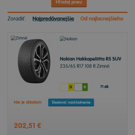
Hľadaj pneu
Zoradiť:
Najpredávanejšie
Od najlacnejšieho
Nokian Hakkapeliitta R5 SUV
235/65 R17 108 R Zimné
71 dB
D
B
Nie je skladom
Sledovať naskladnenie
202,51 €