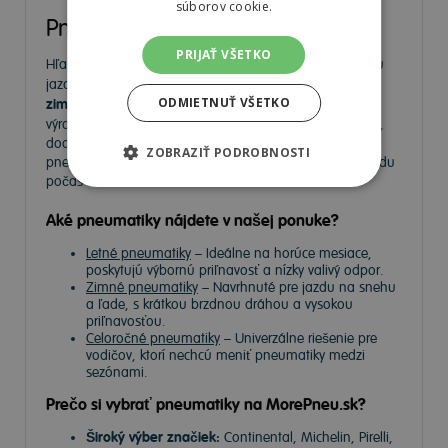
súborov cookie.
Pneumatiky
PRIJAŤ VŠETKO
Hľadáte kvalitné
pneumatiky
pre bezpečnú a komfortnú
jazdu? Na
MorePneu.sk
nájdete široký výber
letných,
ODMIETNUŤ VŠETKO
zimných a celoročných pneumatík
od popredných
výrobcov. Ponúkame pneumatiky pre osobné autá, SUV,
dodávky aj úžitkové vozidlá. Vyberte si spoľahlivé
ZOBRAZIŤ PODROBNOSTI
pneumatiky za výhodné ceny a užívajte si bezpečnú jazdu
počas celého roka.
Aké pneumatiky nájdete v našej ponuke?
Letné pneumatiky
– Ideálne na horúce mesiace,
poskytujú výbornú priľnavosť a nízky valivý odpor.
Zimné pneumatiky
– Navrhnuté pre jazdu na snehu
a ľade, s krátkou brzdnou dráhou a vysokou
priľnavosťou.
Celoročné pneumatiky
– Univerzálne riešenie pre
vodičov, ktorí nechcú meniť pneumatiky medzi
sezónami.
Prečo si vybrať pneumatiky na MorePneu.sk?
Široký výber značiek:
Continental, Michelin, Pirelli,