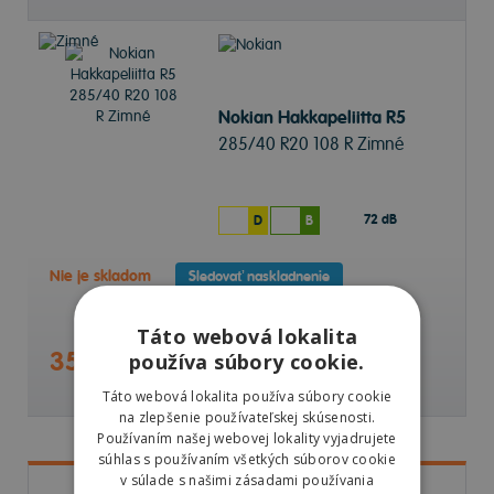
Nokian Hakkapeliitta R5
285/40 R20 108 R Zimné
72 dB
D
B
Nie je skladom
Sledovať naskladnenie
Táto webová lokalita
358,00 €
používa súbory cookie.
Táto webová lokalita používa súbory cookie
na zlepšenie používateľskej skúsenosti.
Používaním našej webovej lokality vyjadrujete
súhlas s používaním všetkých súborov cookie
v súlade s našimi zásadami používania