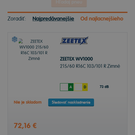
Hľadaj pneu
Zoradiť:
Najpredávanejšie
Od najlacnejšieho
ZEETEX WV1000
215/60 R16C 103/101 R Zimné
73 dB
A
D
Nie je skladom
Sledovať naskladnenie
72,16 €