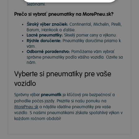
sezónami.
Prečo si vybrať pneumatiky na MorePneu.sk?
Široký výber značiek:
Continental, Michelin, Pirelli,
Barum, Hankook a ďalšie.
Lacné pneumatiky:
Skvelý pomer ceny a výkonu.
Rýchle doručenie:
Pneumatiky doručíme priamo k
vám.
Odborné poradenstvo:
Pomôžeme vám vybrať
správne pneumatiky podľa vášho vozidla. Ozvite sa
nám.
Vyberte si pneumatiky pre vaše
vozidlo
Správny výber
pneumatík
je kľúčový pre bezpečnosť a
pohodlie počas jazdy. Prezrite si našu ponuku na
MorePneu.sk
a nájdite ideálne pneumatiky pre vaše
vozidlo. S našimi pneumatikami získate spoľahlivý výkon v
každom ročnom období!