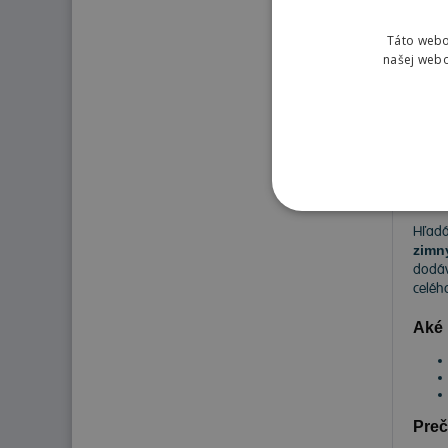
Táto webo
118
našej webo
Pne
Hľadá
zimn
dodáv
celéh
Aké 
Preč