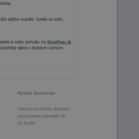
ďalšie.
a vášho vozidla. Ozvite sa nám.
rezrite si našu ponuku na
MorePneu.sk
 spoľahlivý výkon v každom ročnom
Rýchle doručenie
Tisíce kusov tovaru skladom,
expedujeme najneskôr do
24-hodín.