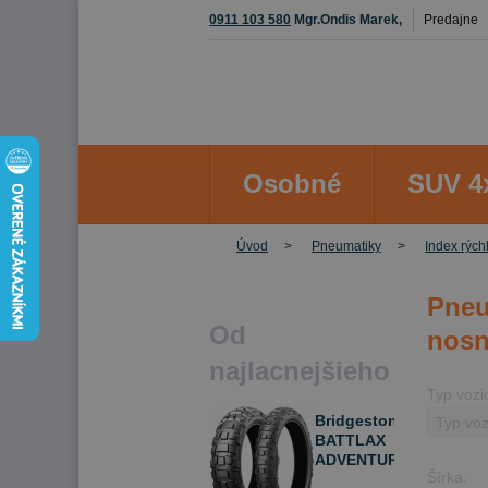
0911 103 580
Mgr.Ondis Marek,
Predajne
Osobné
SUV 4
Úvod
Pneumatiky
Index rých
Pneu
Od
nosn
najlacnejšieho
Typ vozi
Bridgestone
BATTLAX
ADVENTURECROSS
Šírka:
AX41