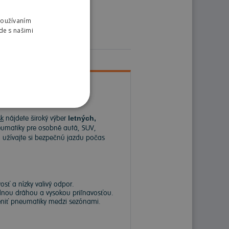
Používaním
de s našimi
k
nájdete široký výber
letných,
matiky pre osobné autá, SUV,
a užívajte si bezpečnú jazdu počas
sť a nízky valivý odpor.
dnou dráhou a vysokou priľnavosťou.
meniť pneumatiky medzi sezónami.