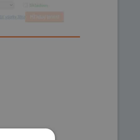
Skladom
Hľadaj pneu
iť všetky filtre