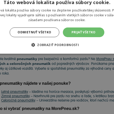
Táto webová lokalita používa súbory cookie.
vá lokalita používa súbory cookie na zlepšenie používateľskej skúsenosti. 
,33 €
vej lokality vyjadrujete súhlas s používaním všetkých súborov cookie v súla
zásadami používania súborov cookie.
ODMIETNUŤ VŠETKO
PRIJAŤ VŠETKO
ZOBRAZIŤ PODROBNOSTI
umatiky
te kvalitné
pneumatiky
pre bezpečnú a komfortnú jazdu? Na
MorePneu.s
ých a celoročných pneumatík
od popredných výrobcov. Ponúkame pneu
ky aj úžitkové vozidlá. Vyberte si spoľahlivé pneumatiky za výhodné ceny 
o roka.
pneumatiky nájdete v našej ponuke?
Letné pneumatiky
– Ideálne na horúce mesiace, poskytujú výbornú priľnavo
Zimné pneumatiky
– Navrhnuté pre jazdu na snehu a ľade, s krátkou brz
Celoročné pneumatiky
– Univerzálne riešenie pre vodičov, ktorí nechcú 
o si vybrať pneumatiky na MorePneu.sk?