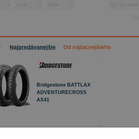
Zruš
ť:
Najpredávanejšie
Od najlacnejšieho
Bridgestone BATTLAX
ADVENTURECROSS
AX41
110/80 B19 59 Q Predné
Sledovať naskladnenie
je skladom