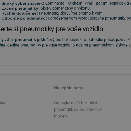
Široký výber značiek:
Continental, Michelin, Pirelli, Barum, Hankook a 
Lacné pneumatiky:
Skvelý pomer ceny a výkonu.
Rýchle doručenie:
Pneumatiky doručíme priamo k vám.
Odborné poradenstvo:
Pomôžeme vám vybrať správne pneumatiky podľ
erte si pneumatiky pre vaše vozidlo
ny výber
pneumatík
je kľúčový pre bezpečnosť a pohodlie počas jazdy. P
dite ideálne pneumatiky pre vaše vozidlo. S našimi pneumatikami získate
í!
Najlepšie ceny
oku
Od najlacnejších značiek
h
pneumatík až po prémiové
modely.