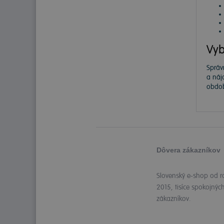
Vyb
Správ
a náj
obdob
Dôvera zákazníkov
Slovenský e-shop od r
2015, tisíce spokojnýc
zákazníkov.