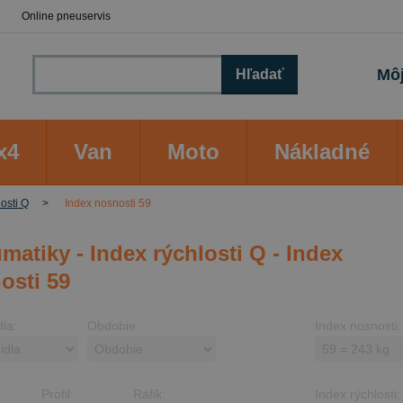
Online pneuservis
Môj
Hľadať
x4
Van
Moto
Nákladné
losti Q
Index nosnosti 59
matiky - Index rýchlosti Q - Index
osti 59
dla:
Obdobie:
Index nosnosti:
Profil:
Ráfik:
Index rýchlosti: