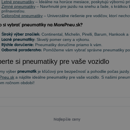
Letné pneumatiky
– Ideálne na horúce mesiace, poskytujú výbornú priľ
Zimné pneumatiky
– Navrhnuté pre jazdu na snehu a ľade, s krátkou
priľnavosťou.
Celoročné pneumatiky
– Univerzálne riešenie pre vodičov, ktorí nec
o si vybrať pneumatiky na MorePneu.sk?
Široký výber značiek:
Continental, Michelin, Pirelli, Barum, Hankook a 
Lacné pneumatiky:
Skvelý pomer ceny a výkonu.
Rýchle doručenie:
Pneumatiky doručíme priamo k vám.
Odborné poradenstvo:
Pomôžeme vám vybrať správne pneumatiky podľ
erte si pneumatiky pre vaše vozidlo
vny výber
pneumatík
je kľúčový pre bezpečnosť a pohodlie počas jazdy.
Pneu.sk
a nájdite ideálne pneumatiky pre vaše vozidlo. S našimi pneum
om ročnom období!
Najlepšie ceny