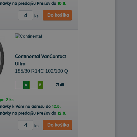
dnávky na predajňu Prešov do
10.8.
Do košíka
ks
Continental VanContact
Ultra
185/80 R14C 102/100 Q
Letné
71 dB
A
B
ope
2 ks
dnávky k Vám na adresu do
12.8.
dnávky na predajňu Prešov do
12.8.
Do košíka
ks