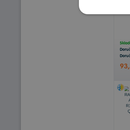
Skla
Doru
Doruč
93,