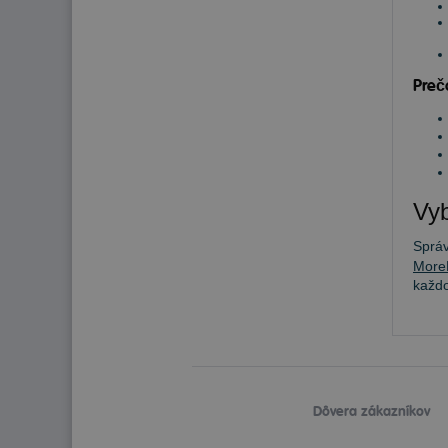
Preč
Vyb
Sprá
More
každ
Dôvera zákazníkov