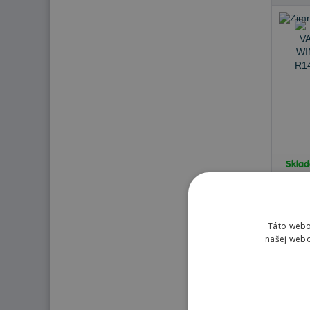
Skla
Doru
Doruč
127
Táto webo
našej webo