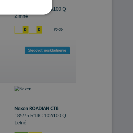
Kumho CW51
185/80 R14C 102/100 Q
Zimné
70 dB
D
D
Sledovať naskladnenie
Nexen ROADIAN CT8
185/75 R14C 102/100 Q
Letné