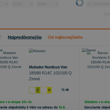
Zruš
Najpredávanejšie
Od najlacnejšieho
ť:
Matador Nordicca Van
185/80 R14C 102/100 Q
Zimné
72 dB
C
D
dom v
e-shope
20+ ks
Skladom v
e-sh
čenie objednávky k Vám na adresu do
10.8.
Doručenie obje