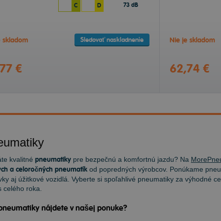
73 dB
C
D
Sledovať naskladnenie
e skladom
Nie je skladom
77 €
62,74 €
eumatiky
te kvalitné
pneumatiky
pre bezpečnú a komfortnú jazdu? Na
MorePne
ch a celoročných pneumatík
od popredných výrobcov. Ponúkame pneum
ky aj úžitkové vozidlá. Vyberte si spoľahlivé pneumatiky za výhodné ce
 celého roka.
pneumatiky nájdete v našej ponuke?