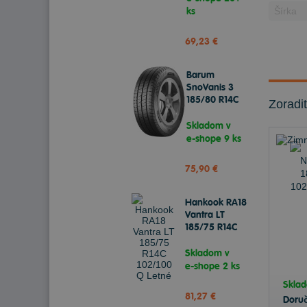
ks
69,23 €
Barum
SnoVanis 3
185/80 R14C
Zoradi
102/100 Q
Zimné
Skladom v
e-shope
9 ks
75,90 €
Hankook RA18
Vantra LT
185/75 R14C
102/100 Q
Letné
Skladom v
e-shope
2 ks
Skla
81,27 €
Doru