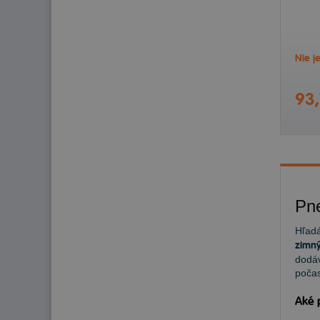
Nie j
93,
Pn
Hľadá
zimný
dodáv
počas
Aké 