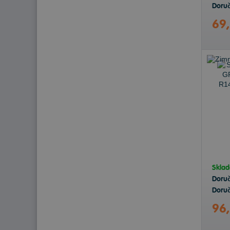
Doruč
69
Skla
Doru
Doruč
96