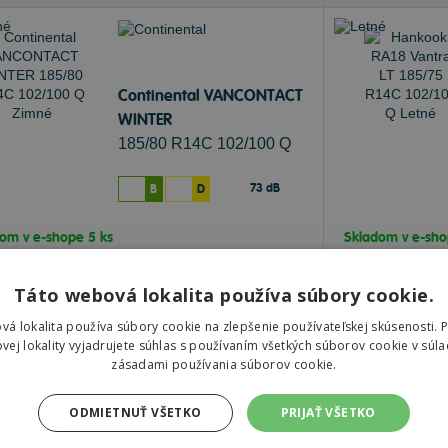
Continental VANCONTACT
WINTER
185/80 R14C 102/100 Q
Zimné
73 dB
B
D
dom v
e-shope
5 ks
Skladom v
e-sh
čenie objednávky k Vám na adresu do
12.8.
Doručenie obje
enie objednávky na predajňu Prešov do
12.8.
Doručenie obje
Táto webová lokalita používa súbory cookie.
,43 €
81,27 €
Do košíka
ks
vá lokalita používa súbory cookie na zlepšenie používateľskej skúsenosti. 
vej lokality vyjadrujete súhlas s používaním všetkých súborov cookie v súla
zásadami používania súborov cookie.
ODMIETNUŤ VŠETKO
PRIJAŤ VŠETKO