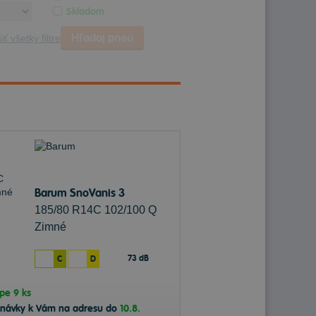
Skladom
Hľadaj pneu
iť všetky filtre
Barum SnoVanis 3
185/80 R14C 102/100 Q
Zimné
73 dB
C
D
ope
9 ks
dnávky k Vám na adresu do
10.8.