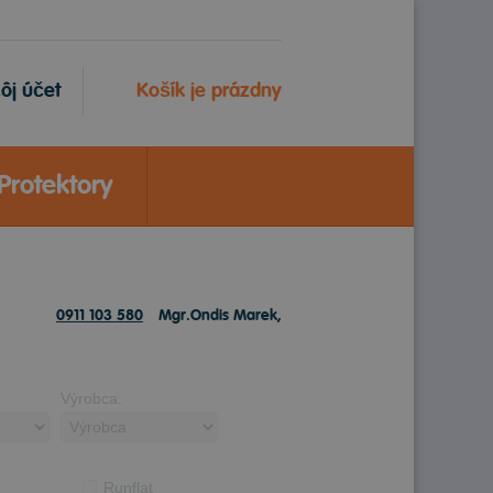
ôj účet
Košík je prázdny
Protektory
0911 103 580
Mgr.Ondis Marek,
Výrobca:
Runflat