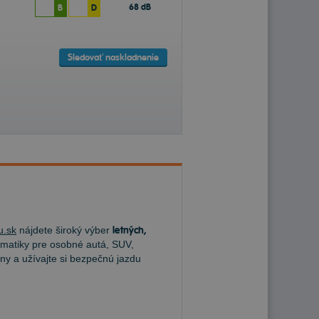
68 dB
B
D
Sledovať naskladnenie
u.sk
nájdete široký výber
letných,
atiky pre osobné autá, SUV,
ny a užívajte si bezpečnú jazdu