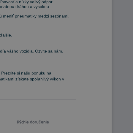
navosť a nízky valivý odpor.
 brzdnou dráhou a vysokou
hcú meniť pneumatiky medzi sezónami.
ďalšie.
a vášho vozidla. Ozvite sa nám.
 Prezrite si našu ponuku na
atikami získate spoľahlivý výkon v
Rýchle doručenie