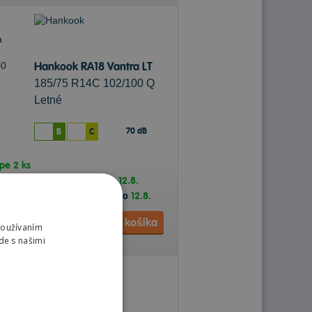
Hankook RA18 Vantra LT
185/75 R14C 102/100 Q
Letné
70 dB
B
C
ope
2 ks
dnávky k Vám na adresu do
12.8.
dnávky na predajňu Prešov do
12.8.
Do košíka
ks
Používaním
de s našimi