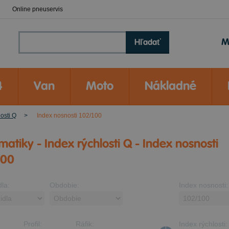
Online pneuservis
M
Hľadať
4
Van
Moto
Nákladné
losti Q
Index nosnosti 102/100
atiky - Index rýchlosti Q - Index nosnosti
100
dla:
Obdobie:
Index nosnosti:
Profil:
Ráfik:
Index rýchlosti: