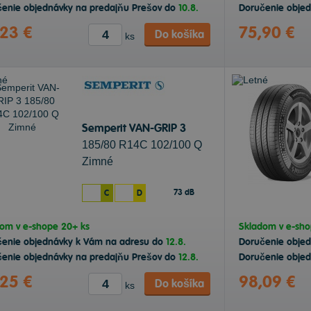
enie objednávky na predajňu Prešov do
10.8.
Doručenie obje
,23 €
75,90 €
Do košíka
ks
Semperit VAN-GRIP 3
185/80 R14C 102/100 Q
Zimné
73 dB
C
D
dom v
e-shope
20+ ks
Skladom v
e-sh
čenie objednávky k Vám na adresu do
12.8.
Doručenie obje
enie objednávky na predajňu Prešov do
12.8.
Doručenie obje
,25 €
98,09 €
Do košíka
ks