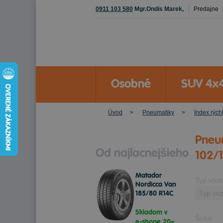
0911 103 580
Mgr.Ondis Marek,
Predajne
Osobné
SUV 4x
Úvod
Pneumatiky
Index rých
Pneum
Od najlacnejšieho
102/
Matador
Typ vozi
Nordicca Van
185/80 R14C
102/100 Q
Zimné
Skladom v
Šírka:
e-shope
20+