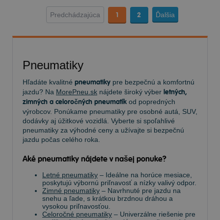
Predchádzajúca
1
2
Ďalšia
Pneumatiky
Hľadáte kvalitné
pneumatiky
pre bezpečnú a komfortnú
jazdu? Na
MorePneu.sk
nájdete široký výber
letných,
zimných a celoročných pneumatík
od popredných
výrobcov. Ponúkame pneumatiky pre osobné autá, SUV,
dodávky aj úžitkové vozidlá. Vyberte si spoľahlivé
pneumatiky za výhodné ceny a užívajte si bezpečnú
jazdu počas celého roka.
Aké pneumatiky nájdete v našej ponuke?
Letné pneumatiky
– Ideálne na horúce mesiace,
poskytujú výbornú priľnavosť a nízky valivý odpor.
Zimné pneumatiky
– Navrhnuté pre jazdu na
snehu a ľade, s krátkou brzdnou dráhou a
vysokou priľnavosťou.
Celoročné pneumatiky
– Univerzálne riešenie pre