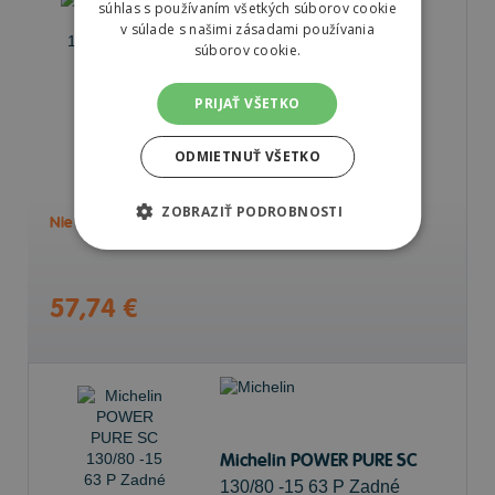
súhlas s používaním všetkých súborov cookie
v súlade s našimi zásadami používania
súborov cookie.
Pirelli ANGEL SCOOTER
140/60 -13 63 P Zadné
PRIJAŤ VŠETKO
ODMIETNUŤ VŠETKO
ZOBRAZIŤ PODROBNOSTI
Nie je skladom
Sledovať naskladnenie
57,74 €
Michelin POWER PURE SC
130/80 -15 63 P Zadné