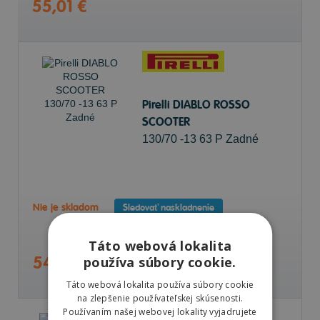
55,01 €
Pirelli DIABLO ROSSO
SCOOTER
130/70 -13 63 P Zadné
Nie je skladom
Sledovať naskladnenie
Táto webová lokalita
54,21 €
používa súbory cookie.
Táto webová lokalita používa súbory cookie
na zlepšenie používateľskej skúsenosti.
Používaním našej webovej lokality vyjadrujete