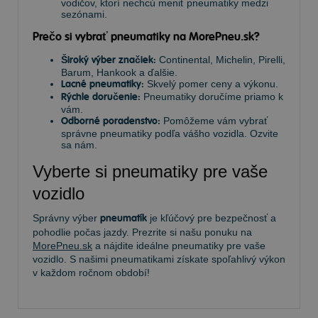
vodičov, ktorí nechcú meniť pneumatiky medzi
sezónami.
Prečo si vybrať pneumatiky na MorePneu.sk?
Široký výber značiek:
Continental, Michelin, Pirelli,
Barum, Hankook a ďalšie.
Lacné pneumatiky:
Skvelý pomer ceny a výkonu.
Rýchle doručenie:
Pneumatiky doručíme priamo k
vám.
Odborné poradenstvo:
Pomôžeme vám vybrať
správne pneumatiky podľa vášho vozidla. Ozvite
sa nám.
Vyberte si pneumatiky pre vaše
vozidlo
Správny výber
pneumatík
je kľúčový pre bezpečnosť a
pohodlie počas jazdy. Prezrite si našu ponuku na
MorePneu.sk
a nájdite ideálne pneumatiky pre vaše
vozidlo. S našimi pneumatikami získate spoľahlivý výkon
v každom ročnom období!