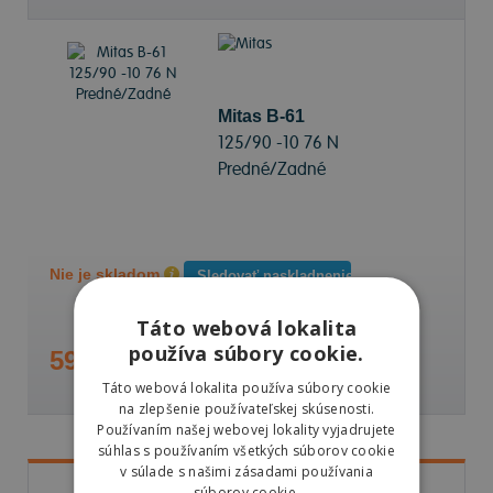
Mitas B-61
125/90 -10 76 N
Predné/Zadné
Nie je skladom
Sledovať naskladnenie
Táto webová lokalita
používa súbory cookie.
59,07 €
Táto webová lokalita používa súbory cookie
na zlepšenie používateľskej skúsenosti.
Používaním našej webovej lokality vyjadrujete
súhlas s používaním všetkých súborov cookie
v súlade s našimi zásadami používania
súborov cookie.