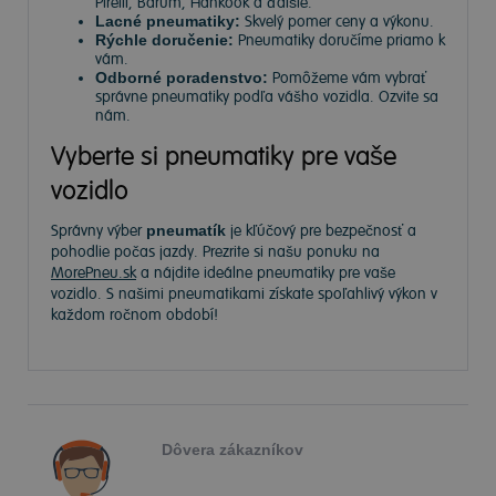
Pirelli, Barum, Hankook a ďalšie.
Lacné pneumatiky:
Skvelý pomer ceny a výkonu.
Rýchle doručenie:
Pneumatiky doručíme priamo k
vám.
Odborné poradenstvo:
Pomôžeme vám vybrať
správne pneumatiky podľa vášho vozidla. Ozvite sa
nám.
Vyberte si pneumatiky pre vaše
vozidlo
Správny výber
pneumatík
je kľúčový pre bezpečnosť a
pohodlie počas jazdy. Prezrite si našu ponuku na
MorePneu.sk
a nájdite ideálne pneumatiky pre vaše
vozidlo. S našimi pneumatikami získate spoľahlivý výkon v
každom ročnom období!
Dôvera zákazníkov