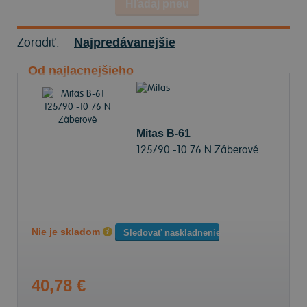
Hľadaj pneu
Zoradiť:
Najpredávanejšie
Od najlacnejšieho
Mitas B-61
125/90 -10 76 N Záberové
Nie je skladom
Sledovať naskladnenie
40,78 €