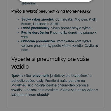
sezónami.
Prečo si vybrať pneumatiky na MorePneu.sk?
Široký výber značiek:
Continental, Michelin, Pirelli,
Barum, Hankook a ďalšie.
Lacné pneumatiky:
Skvelý pomer ceny a výkonu.
Rýchle doručenie:
Pneumatiky doručíme priamo k
vám.
Odborné poradenstvo:
Pomôžeme vám vybrať
správne pneumatiky podľa vášho vozidla. Ozvite sa
nám.
Vyberte si pneumatiky pre vaše
vozidlo
Správny výber
pneumatík
je kľúčový pre bezpečnosť a
pohodlie počas jazdy. Prezrite si našu ponuku na
MorePneu.sk
a nájdite ideálne pneumatiky pre vaše
vozidlo. S našimi pneumatikami získate spoľahlivý výkon v
každom ročnom období!