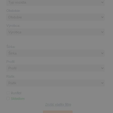
Obdobie:
Výrobca:
Šírka:
Profil:
Ráfik:
Runflat
Skladom
Zrušiť všetky filtre