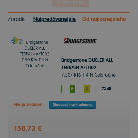
Hľadaj pneu
Zoradiť:
Najpredávanejšie
Od najlacnejšieho
Bridgestone DUELER ALL
TERRAIN A/T002
7,50/ R16 114 N Celoročné
72 dB
B
C
Nie je skladom
Sledovať naskladnenie
158,73 €