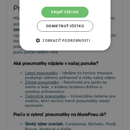
Pneumatiky
PRIJAŤ VŠETKO
Hľadáte kvalitné
pneumatiky
pre bezpečnú a komfortnú
jazdu? Na
MorePneu.sk
nájdete široký výber
letných,
ODMIETNUŤ VŠETKO
zimných a celoročných pneumatík
od popredných
výrobcov. Ponúkame pneumatiky pre osobné autá, SUV,
ZOBRAZIŤ PODROBNOSTI
dodávky aj úžitkové vozidlá. Vyberte si spoľahlivé
pneumatiky za výhodné ceny a užívajte si bezpečnú
jazdu počas celého roka.
Aké pneumatiky nájdete v našej ponuke?
Letné pneumatiky
– Ideálne na horúce mesiace,
poskytujú výbornú priľnavosť a nízky valivý odpor.
Zimné pneumatiky
– Navrhnuté pre jazdu na
snehu a ľade, s krátkou brzdnou dráhou a
vysokou priľnavosťou.
Celoročné pneumatiky
– Univerzálne riešenie pre
vodičov, ktorí nechcú meniť pneumatiky medzi
sezónami.
Prečo si vybrať pneumatiky na MorePneu.sk?
Široký výber značiek:
Continental, Michelin, Pirelli,
Barum, Hankook a ďalšie.