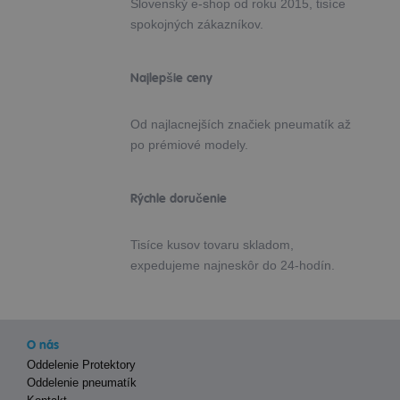
Slovenský e-shop od roku 2015, tisíce
spokojných zákazníkov.
Najlepšie ceny
Od najlacnejších značiek pneumatík až
po prémiové modely.
Rýchle doručenie
Tisíce kusov tovaru skladom,
expedujeme najneskôr do 24-hodín.
O nás
Oddelenie Protektory
Oddelenie pneumatík