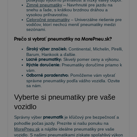
poskytujú výbornú priľnavosť a nízky valivý odpor.
Zimné pneumatiky
– Navrhnuté pre jazdu na
snehu a ľade, s krátkou brzdnou dráhou a
vysokou priľnavosťou.
Celoročné pneumatiky
– Univerzálne riešenie pre
vodičov, ktorí nechcú meniť pneumatiky medzi
sezónami.
Prečo si vybrať pneumatiky na MorePneu.sk?
Široký výber značiek:
Continental, Michelin, Pirelli,
Barum, Hankook a ďalšie.
Lacné pneumatiky:
Skvelý pomer ceny a výkonu.
Rýchle doručenie:
Pneumatiky doručíme priamo k
vám.
Odborné poradenstvo:
Pomôžeme vám vybrať
správne pneumatiky podľa vášho vozidla. Ozvite
sa nám.
Vyberte si pneumatiky pre vaše
vozidlo
Správny výber
pneumatík
je kľúčový pre bezpečnosť a
pohodlie počas jazdy. Prezrite si našu ponuku na
MorePneu.sk
a nájdite ideálne pneumatiky pre vaše
vozidlo. S našimi pneumatikami získate spoľahlivý výkon