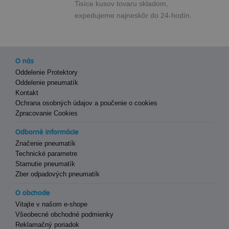
Tisíce kusov tovaru skladom,
expedujeme najneskôr do 24-hodín.
O nás
Oddelenie Protektory
Oddelenie pneumatík
Kontakt
Ochrana osobných údajov a poučenie o cookies
Zpracovanie Cookies
Odborné informácie
Značenie pneumatík
Technické parametre
Starnutie pneumatík
Zber odpadových pneumatík
O obchode
Vitajte v našom e-shope
Všeobecné obchodné podmienky
Reklamačný poriadok