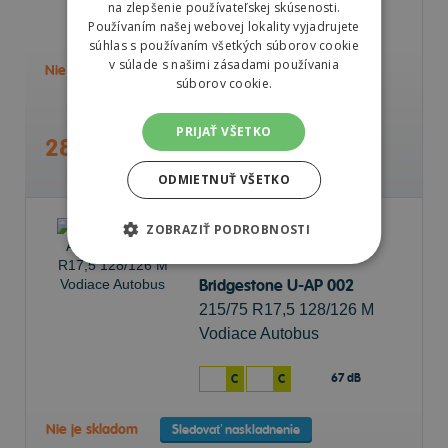
na zlepšenie používateľskej skúsenosti.
68 dB
C
C
Používaním našej webovej lokality vyjadrujete
súhlas s používaním všetkých súborov cookie
v súlade s našimi zásadami používania
Nie je skladom
Sledovať naskladnenie
súborov cookie.
PRIJAŤ VŠETKO
287,72 €
ODMIETNUŤ VŠETKO
ZOBRAZIŤ PODROBNOSTI
Bridgestone U-AP 002
215/75 R17,5 128/126 M
Vodiace Autobus
67 dB
C
C
Nie je skladom
Sledovať naskladnenie