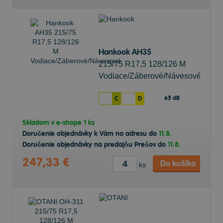
Hankook AH35
215/75 R17,5 128/126 M
Vodiace/Záberové/Návesové
65 dB
C
D
Skladom v
e-shope
1 ks
Doručenie objednávky k Vám na adresu do
11.8.
Doručenie objednávky na predajňu Prešov do
11.8.
247,33 €
Do košíka
ks