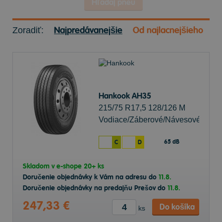
Hľadaj pneu
Najpredávanejšie
Od najlacnejšieho
Zoradiť:
Hankook AH35
215/75 R17,5 128/126 M
Vodiace/Záberové/Návesové
65 dB
C
D
Skladom v
e-shope
20+ ks
Doručenie objednávky k Vám na adresu do
11.8.
Doručenie objednávky na predajňu Prešov do
11.8.
247,33 €
Do košíka
ks