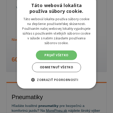
Hankook AU04
Táto webová lokalita
305/70 R22,5 153/150 K
používa súbory cookie.
Vodiace/Záberové
Táto webová lokalita používa súbory cookie
Autobusové
na zlepšenie používateľskej skúsenosti.
67 dB
B
C
Používaním našej webovej lokality vyjadrujete
súhlas s používaním všetkých súborov cookie
v súlade s našimi zásadami používania
Nie je skladom
Sledovať naskladnenie
súborov cookie.
PRIJAŤ VŠETKO
600,73 €
ODMIETNUŤ VŠETKO
ZOBRAZIŤ PODROBNOSTI
Pneumatiky
Hľadáte kvalitné
pneumatiky
pre bezpečnú a
komfortnú jazdu? Na
MorePneu.sk
nájdete široký výber