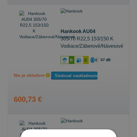
Hankook AU04
305/70 R22,5 153/150 K
Vodiace/Záberové/Návesové
67 dB
B
C
Nie je skladom
Sledovať naskladnenie
600,73 €