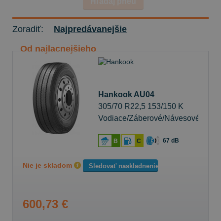
Hľadaj pneu
Zoradiť:
Najpredávanejšie
Od najlacnejšieho
Hankook AU04
305/70 R22,5 153/150 K
Vodiace/Záberové/Návesové
67 dB
B
C
Nie je skladom
Sledovať naskladnenie
600,73 €