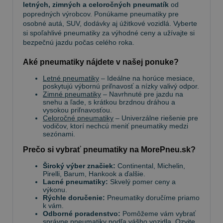
letných, zimných a celoročných pneumatík
od
popredných výrobcov. Ponúkame pneumatiky pre
osobné autá, SUV, dodávky aj úžitkové vozidlá. Vyberte
si spoľahlivé pneumatiky za výhodné ceny a užívajte si
bezpečnú jazdu počas celého roka.
Aké pneumatiky nájdete v našej ponuke?
Letné pneumatiky
– Ideálne na horúce mesiace,
poskytujú výbornú priľnavosť a nízky valivý odpor.
Zimné pneumatiky
– Navrhnuté pre jazdu na
snehu a ľade, s krátkou brzdnou dráhou a
vysokou priľnavosťou.
Celoročné pneumatiky
– Univerzálne riešenie pre
vodičov, ktorí nechcú meniť pneumatiky medzi
sezónami.
Prečo si vybrať pneumatiky na MorePneu.sk?
Široký výber značiek:
Continental, Michelin,
Pirelli, Barum, Hankook a ďalšie.
Lacné pneumatiky:
Skvelý pomer ceny a
výkonu.
Rýchle doručenie:
Pneumatiky doručíme priamo
k vám.
Odborné poradenstvo:
Pomôžeme vám vybrať
správne pneumatiky podľa vášho vozidla. Ozvite