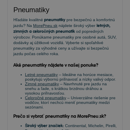
Pneumatiky
Hľadáte kvalitné
pneumatiky
pre bezpečnú a komfortnú
jazdu? Na
MorePneu.sk
nájdete široký výber
letných,
zimných a celoročných pneumatík
od popredných
výrobcov. Ponúkame pneumatiky pre osobné autá, SUV,
dodávky aj úžitkové vozidlá. Vyberte si spoľahlivé
pneumatiky za výhodné ceny a užívajte si bezpečnú
jazdu počas celého roka.
Aké pneumatiky nájdete v našej ponuke?
Letné pneumatiky
– Ideálne na horúce mesiace,
poskytujú výbornú priľnavosť a nízky valivý odpor.
Zimné pneumatiky
– Navrhnuté pre jazdu na
snehu a ľade, s krátkou brzdnou dráhou a
vysokou priľnavosťou.
Celoročné pneumatiky
– Univerzálne riešenie pre
vodičov, ktorí nechcú meniť pneumatiky medzi
sezónami.
Prečo si vybrať pneumatiky na MorePneu.sk?
Široký výber značiek:
Continental, Michelin, Pirelli,