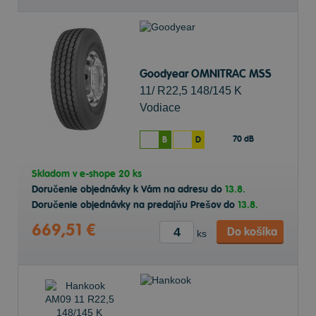
Goodyear OMNITRAC MSS
11/ R22,5 148/145 K
Vodiace
70 dB
B
D
Skladom v
e-shope
20 ks
Doručenie objednávky k Vám na adresu do
13.8.
Doručenie objednávky na predajňu Prešov do
13.8.
669,51 €
Do košíka
ks