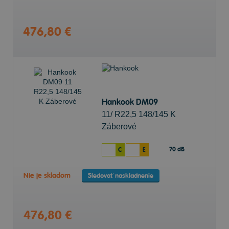
476,80 €
Hankook DM09
11/ R22,5 148/145 K
Záberové
70 dB
C
E
Nie je skladom
Sledovať naskladnenie
476,80 €