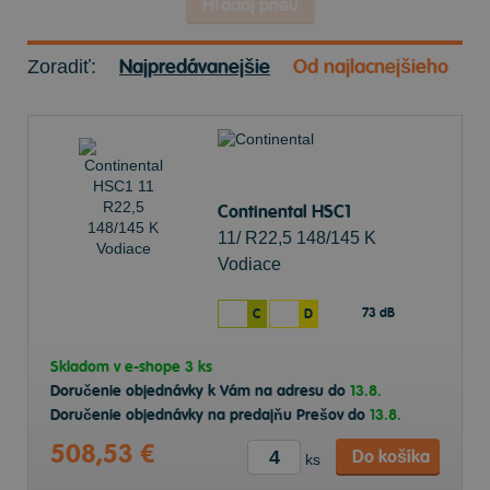
Hľadaj pneu
Najpredávanejšie
Od najlacnejšieho
Zoradiť:
Continental HSC1
11/ R22,5 148/145 K
Vodiace
73 dB
C
D
Skladom v
e-shope
3 ks
Doručenie objednávky k Vám na adresu do
13.8.
Doručenie objednávky na predajňu Prešov do
13.8.
508,53 €
Do košíka
ks