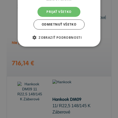
Michelin XZY 3
11/ R22,5 148/145 K
PRIJAŤ VŠETKO
Vodiace/Záberové/Návesové
ODMIETNUŤ VŠETKO
69 dB
B
D
ZOBRAZIŤ PODROBNOSTI
Nie je skladom
Sledovať naskladnenie
716,14 €
Hankook DM09
11/ R22,5 148/145 K
Záberové