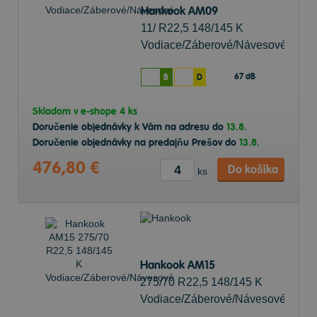
Hankook AM09
11/ R22,5 148/145 K
Vodiace/Záberové/Návesové
67 dB
B
D
Skladom v
e-shope
4 ks
Doručenie objednávky k Vám na adresu do
13.8.
Doručenie objednávky na predajňu Prešov do
13.8.
476,80 €
Do košíka
ks
Hankook AM15
275/70 R22,5 148/145 K
Vodiace/Záberové/Návesové