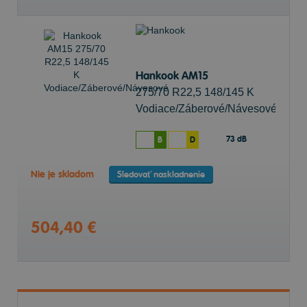
Hankook AM15
275/70 R22,5 148/145 K
Vodiace/Záberové/Návesové
73 dB
B
D
Nie je skladom
Sledovať naskladnenie
504,40 €