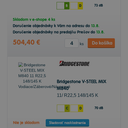
73 dB
B
D
Skladom v
e-shope
4 ks
Doručenie objednávky k Vám na adresu do
13.8.
Doručenie objednávky na predajňu Prešov do
13.8.
504,40 €
Do košíka
ks
Bridgestone V-STEEL MIX
M840
11/ R22,5 148/145 K
Vodiace/Záberové/Návesové
70 dB
C
D
Nie je skladom
Sledovať naskladnenie