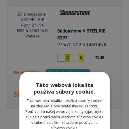
Bridgestone V-STEEL RIB
R297
275/70 R22,5 148/145 K
Vodiace
72 dB
C
D
Nie je skladom
Sledovať naskladnenie
Táto webová lokalita
používa súbory cookie.
589,66 €
Táto webová lokalita používa súbory cookie
na zlepšenie používateľskej skúsenosti.
Používaním našej webovej lokality vyjadrujete
súhlas s používaním všetkých súborov cookie
v súlade s našimi zásadami používania
súborov cookie.