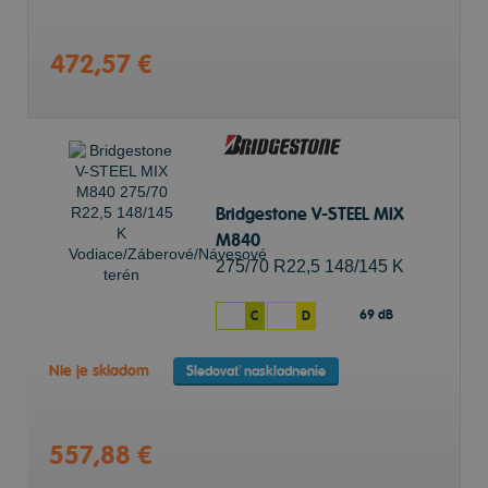
472,57 €
Bridgestone V-STEEL MIX
M840
275/70 R22,5 148/145 K
Vodiace/Záberové/Návesové
69 dB
C
D
terén
Nie je skladom
Sledovať naskladnenie
557,88 €