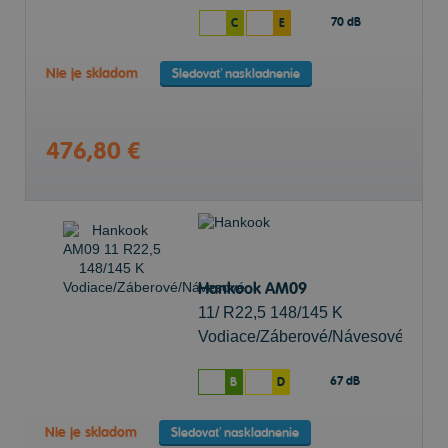
70 dB
C
E
Nie je skladom
Sledovať naskladnenie
476,80 €
Hankook AM09
11/ R22,5 148/145 K
Vodiace/Záberové/Návesové
67 dB
B
D
Nie je skladom
Sledovať naskladnenie