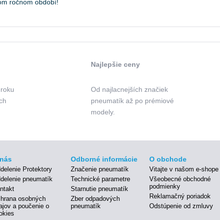
om ročnom období!
Najlepšie ceny
 roku
Od najlacnejších značiek
ých
pneumatík až po prémiové
modely.
nás
Odborné informácie
O obchode
delenie Protektory
Značenie pneumatík
Vitajte v našom e-shope
delenie pneumatík
Technické parametre
Všeobecné obchodné
podmienky
ntakt
Starnutie pneumatík
Reklamačný poriadok
hrana osobných
Zber odpadových
ajov a poučenie o
pneumatík
Odstúpenie od zmluvy
okies