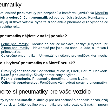
eumatiky
te kvalitné
pneumatiky
pre bezpečnú a komfortnú jazdu? Na
MorePne
ých a celoročných pneumatík
od popredných výrobcov. Ponúkame pn
ky aj úžitkové vozidlá. Vyberte si spoľahlivé pneumatiky za výhodné ce
 celého roka.
pneumatiky nájdete v našej ponuke?
Letné pneumatiky
– Ideálne na horúce mesiace, poskytujú výbornú priľ
Zimné pneumatiky
– Navrhnuté pre jazdu na snehu a ľade, s krátkou
priľnavosťou.
Celoročné pneumatiky
– Univerzálne riešenie pre vodičov, ktorí nec
o si vybrať pneumatiky na MorePneu.sk?
Široký výber značiek:
Continental, Michelin, Pirelli, Barum, Hankook 
Lacné pneumatiky:
Skvelý pomer ceny a výkonu.
Rýchle doručenie:
Pneumatiky doručíme priamo k vám.
Odborné poradenstvo:
Pomôžeme vám vybrať správne pneumatiky po
erte si pneumatiky pre vaše vozidlo
vny výber
pneumatík
je kľúčový pre bezpečnosť a pohodlie počas jazdy
Pneu.sk
a nájdite ideálne pneumatiky pre vaše vozidlo. S našimi pneum