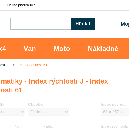
Online pneuservis
Môj
Hľadať
x4
Van
Moto
Nákladné
osti J
Index nosnosti 61
matiky - Index rýchlosti J - Index
osti 61
dla:
Obdobie:
Index nosnosti:
Profil:
Ráfik:
Index rýchlosti: