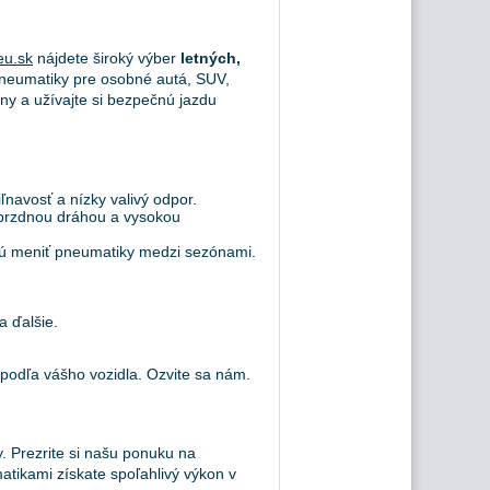
u.sk
nájdete široký výber
letných,
eumatiky pre osobné autá, SUV,
ny a užívajte si bezpečnú jazdu
navosť a nízky valivý odpor.
 brzdnou dráhou a vysokou
hcú meniť pneumatiky medzi sezónami.
a ďalšie.
dľa vášho vozidla. Ozvite sa nám.
. Prezrite si našu ponuku na
atikami získate spoľahlivý výkon v