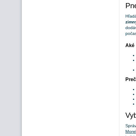
Pn
Hľadá
zimn
dodáv
počas
Aké 
Preč
Vyb
Sprá
More