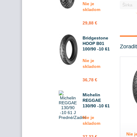
Nie je
skladom
29,88 €
Bridgestone
HOOP B01
Zoradi
100/90 -10 61
J
Predné/Zadné
Nie je
skladom
36,78 €
Michelin
REGGAE
130/90 -10 61
J
Predné/Zadné
Nie je
skladom
Nie 
37,32 €