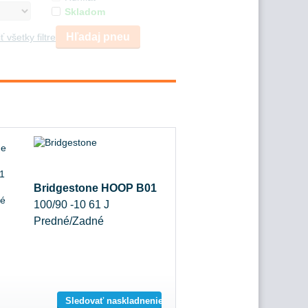
Skladom
Hľadaj pneu
ť všetky filtre
Bridgestone HOOP B01
100/90 -10 61 J
Predné/Zadné
Sledovať naskladnenie