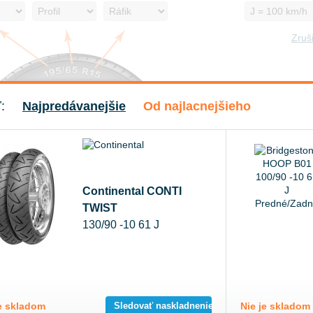
Zruši
ť:
Najpredávanejšie
Od najlacnejšieho
Continental CONTI
TWIST
130/90 -10 61 J
Predné/Zadné
Sledovať naskladnenie
je skladom
Nie je skladom