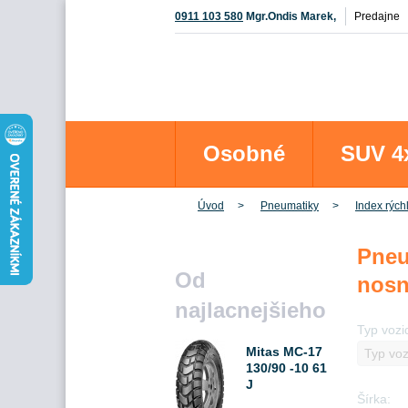
0911 103 580
Mgr.Ondis Marek,
Predajne
Osobné
SUV 4
Úvod
Pneumatiky
Index rýchl
Pneu
Od
nosn
najlacnejšieho
Typ vozi
Mitas MC-17
130/90 -10 61
J
Šírka:
Predné/Zadné