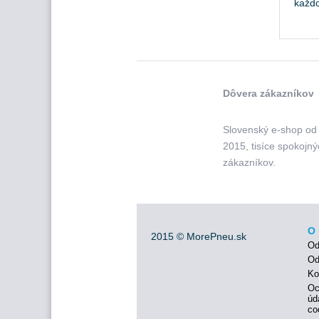
každ
Dôvera zákazníkov
Slovenský e-shop od
2015, tisíce spokojn
zákazníkov.
O 
2015 ©
MorePneu.sk
Od
Od
Ko
Oc
úd
co