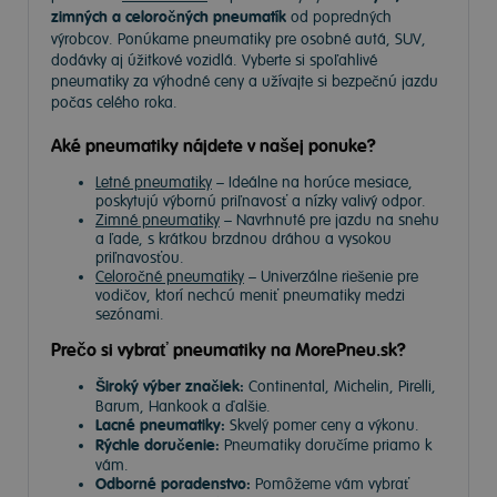
zimných a celoročných pneumatík
od popredných
výrobcov. Ponúkame pneumatiky pre osobné autá, SUV,
dodávky aj úžitkové vozidlá. Vyberte si spoľahlivé
pneumatiky za výhodné ceny a užívajte si bezpečnú jazdu
počas celého roka.
Aké pneumatiky nájdete v našej ponuke?
Letné pneumatiky
– Ideálne na horúce mesiace,
poskytujú výbornú priľnavosť a nízky valivý odpor.
Zimné pneumatiky
– Navrhnuté pre jazdu na snehu
a ľade, s krátkou brzdnou dráhou a vysokou
priľnavosťou.
Celoročné pneumatiky
– Univerzálne riešenie pre
vodičov, ktorí nechcú meniť pneumatiky medzi
sezónami.
Prečo si vybrať pneumatiky na MorePneu.sk?
Široký výber značiek:
Continental, Michelin, Pirelli,
Barum, Hankook a ďalšie.
Lacné pneumatiky:
Skvelý pomer ceny a výkonu.
Rýchle doručenie:
Pneumatiky doručíme priamo k
vám.
Odborné poradenstvo:
Pomôžeme vám vybrať