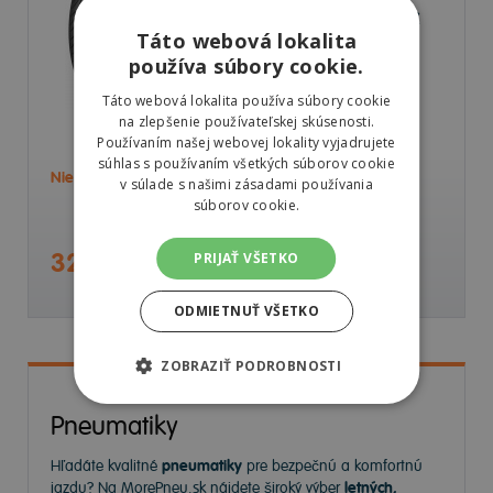
Mitas TOURING FORCE-SC
Táto webová lokalita
130/60 -13 53 J
používa súbory cookie.
Predné/Zadné
Táto webová lokalita používa súbory cookie
na zlepšenie používateľskej skúsenosti.
Používaním našej webovej lokality vyjadrujete
súhlas s používaním všetkých súborov cookie
Nie je skladom
Sledovať naskladnenie
v súlade s našimi zásadami používania
súborov cookie.
32,66 €
PRIJAŤ VŠETKO
ODMIETNUŤ VŠETKO
ZOBRAZIŤ PODROBNOSTI
Pneumatiky
Hľadáte kvalitné
pneumatiky
pre bezpečnú a komfortnú
jazdu? Na
MorePneu.sk
nájdete široký výber
letných,