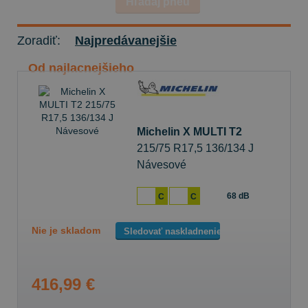
Hľadaj pneu
Zoradiť:
Najpredávanejšie
Od najlacnejšieho
Michelin X MULTI T2
215/75 R17,5 136/134 J
Návesové
68 dB
C
C
Nie je skladom
Sledovať naskladnenie
416,99 €