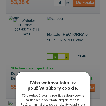
53,38 €
Do košíka
ks
Matador HECTORRA 5
205/55 R16 91 H Letné
71 dB
B
C
Skladom v
e-shope
20+ ks
Doručenie objednávky k Vám na adresu do
11.8.
Doručenie objednávky na predajňu Prešov do
11.8.
Táto webová lokalita
55,52 €
používa súbory cookie.
Do košíka
ks
Táto webová lokalita používa súbory cookie
na zlepšenie používateľskej skúsenosti.
Používaním našej webovej lokality vyjadrujete