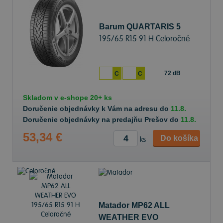
Barum QUARTARIS 5
195/65 R15 91 H Celoročné
72 dB
C
C
Skladom v
e-shope
20+ ks
Doručenie objednávky k Vám na adresu do
11.8.
Doručenie objednávky na predajňu Prešov do
11.8.
53,34 €
Do košíka
ks
Matador MP62 ALL
WEATHER EVO