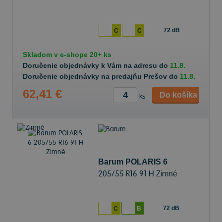
72 dB
C
C
Skladom v
e-shope
20+ ks
Doručenie objednávky k Vám na adresu do
11.8.
Doručenie objednávky na predajňu Prešov do
11.8.
62,41 €
Do košíka
ks
Barum POLARIS 6
205/55 R16 91 H Zimné
72 dB
C
B