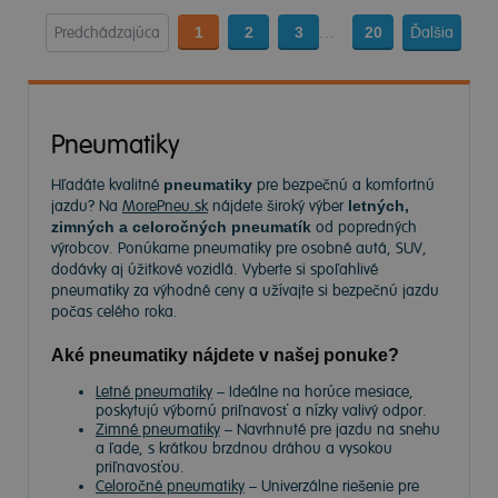
Predchádzajúca
1
2
3
…
20
Ďalšia
Pneumatiky
Hľadáte kvalitné
pneumatiky
pre bezpečnú a komfortnú
jazdu? Na
MorePneu.sk
nájdete široký výber
letných,
zimných a celoročných pneumatík
od popredných
výrobcov. Ponúkame pneumatiky pre osobné autá, SUV,
dodávky aj úžitkové vozidlá. Vyberte si spoľahlivé
pneumatiky za výhodné ceny a užívajte si bezpečnú jazdu
počas celého roka.
Aké pneumatiky nájdete v našej ponuke?
Letné pneumatiky
– Ideálne na horúce mesiace,
poskytujú výbornú priľnavosť a nízky valivý odpor.
Zimné pneumatiky
– Navrhnuté pre jazdu na snehu
a ľade, s krátkou brzdnou dráhou a vysokou
priľnavosťou.
Celoročné pneumatiky
– Univerzálne riešenie pre