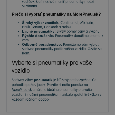
vodičov, ktorí nechcú meniť pneumatiky medzi
sezónami.
Prečo si vybrať pneumatiky na MorePneu.sk?
Široký výber značiek:
Continental, Michelin,
Pirelli, Barum, Hankook a ďalšie.
Lacné pneumatiky:
Skvelý pomer ceny a výkonu.
Rýchle doručenie:
Pneumatiky doručíme priamo k
vám.
Odborné poradenstvo:
Pomôžeme vám vybrať
správne pneumatiky podľa vášho vozidla. Ozvite sa
nám.
Vyberte si pneumatiky pre vaše
vozidlo
Správny výber
pneumatík
je kľúčový pre bezpečnosť a
pohodlie počas jazdy. Prezrite si našu ponuku na
MorePneu.sk
a nájdite ideálne pneumatiky pre vaše
vozidlo. S našimi pneumatikami získate spoľahlivý výkon v
každom ročnom období!