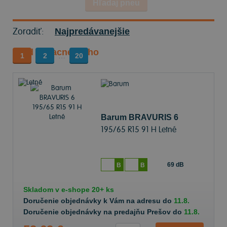
Hľadaj pneu
Zoradiť:
Najpredávanejšie
Od najlacnejšieho
1
2
…
20
Barum BRAVURIS 6
195/65 R15 91 H Letné
69 dB
B
B
Skladom v
e-shope
20+ ks
Doručenie objednávky k Vám na adresu do
11.8.
Doručenie objednávky na predajňu Prešov do
11.8.