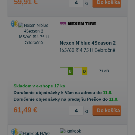
59,91 €
Do košíka
ks
Nexen N'blue 4Season 2
165/60 R14 75 H Celoročné
71 dB
B
D
Skladom v
e-shope
17 ks
Doručenie objednávky k Vám na adresu do
11.8.
Doručenie objednávky na predajňu Prešov do
11.8.
61,49 €
Do košíka
ks