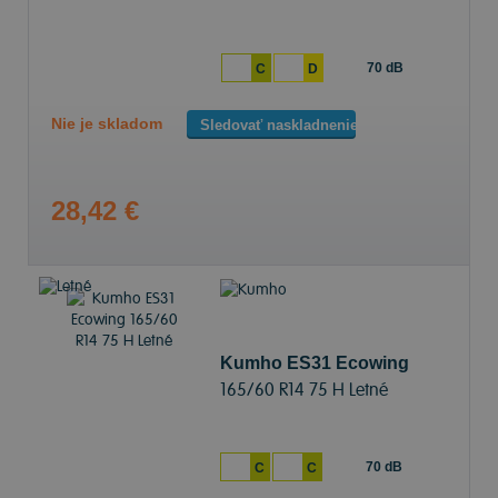
70 dB
C
D
Nie je skladom
Sledovať naskladnenie
28,42 €
Kumho ES31 Ecowing
165/60 R14 75 H Letné
70 dB
C
C