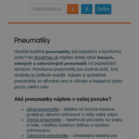
Predchádzajúca
1
2
Ďalšia
Pneumatiky
Hľadáte kvalitné
pneumatiky
pre bezpečnú a komfortnú
jazdu? Na
MorePneu.sk
nájdete široký výber
letných,
zimných a celoročných pneumatík
od popredných
výrobcov. Ponúkame pneumatiky pre osobné autá, SUV,
dodávky aj úžitkové vozidlá. Vyberte si spoľahlivé
pneumatiky za výhodné ceny a užívajte si bezpečnú jazdu
počas celého roka.
Aké pneumatiky nájdete v našej ponuke?
Letné pneumatiky
– Ideálne na horúce mesiace,
poskytujú výbornú priľnavosť a nízky valivý odpor.
Zimné pneumatiky
– Navrhnuté pre jazdu na snehu
a ľade, s krátkou brzdnou dráhou a vysokou
priľnavosťou.
Celoročné pneumatiky
– Univerzálne riešenie pre