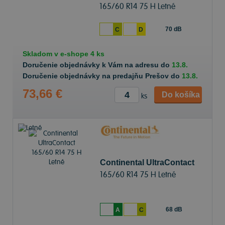
165/60 R14 75 H Letné
70 dB
C
D
Skladom v
e-shope
4 ks
Doručenie objednávky k Vám na adresu do
13.8.
Doručenie objednávky na predajňu Prešov do
13.8.
73,66 €
Do košíka
ks
Continental UltraContact
165/60 R14 75 H Letné
68 dB
A
C