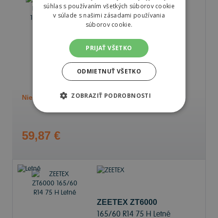
súhlas s používaním všetkých súborov cookie
v súlade s našimi zásadami používania
súborov cookie.
Barum BRAVURIS 5HM
165/60 R14 75 H Letné
PRIJAŤ VŠETKO
ODMIETNUŤ VŠETKO
70 dB
B
D
ZOBRAZIŤ PODROBNOSTI
Nie je skladom
Sledovať naskladnenie
59,87 €
ZEETEX ZT6000
165/60 R14 75 H Letné