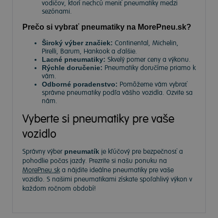
vodičov, ktorí nechcú meniť pneumatiky medzi
sezónami.
Prečo si vybrať pneumatiky na MorePneu.sk?
Široký výber značiek:
Continental, Michelin,
Pirelli, Barum, Hankook a ďalšie.
Lacné pneumatiky:
Skvelý pomer ceny a výkonu.
Rýchle doručenie:
Pneumatiky doručíme priamo k
vám.
Odborné poradenstvo:
Pomôžeme vám vybrať
správne pneumatiky podľa vášho vozidla. Ozvite sa
nám.
Vyberte si pneumatiky pre vaše
vozidlo
Správny výber
pneumatík
je kľúčový pre bezpečnosť a
pohodlie počas jazdy. Prezrite si našu ponuku na
MorePneu.sk
a nájdite ideálne pneumatiky pre vaše
vozidlo. S našimi pneumatikami získate spoľahlivý výkon v
každom ročnom období!