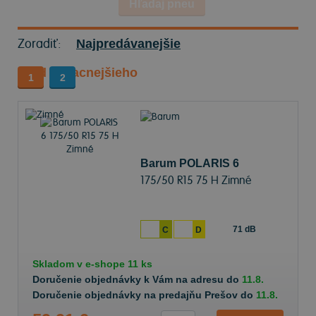
Hľadaj pneu
Zoradiť:
Najpredávanejšie
Od najlacnejšieho
1
2
Barum POLARIS 6
175/50 R15 75 H Zimné
71 dB
C
D
Skladom v
e-shope
11 ks
Doručenie objednávky k Vám na adresu do
11.8.
Doručenie objednávky na predajňu Prešov do
11.8.