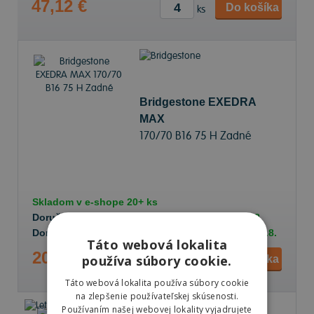
47,12 €
Do košíka
ks
Bridgestone EXEDRA
MAX
170/70 B16 75 H Zadné
Skladom v
e-shope
20+ ks
Doručenie objednávky k Vám na adresu do
13.8.
Doručenie objednávky na predajňu Prešov do
13.8.
Táto webová lokalita
201,80 €
používa súbory cookie.
Do košíka
ks
Táto webová lokalita používa súbory cookie
na zlepšenie používateľskej skúsenosti.
Používaním našej webovej lokality vyjadrujete