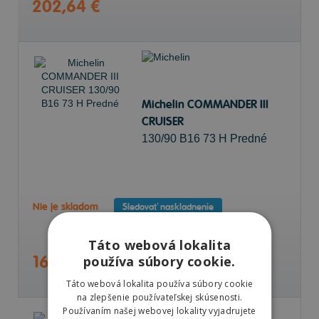
202,64 €
Michelin COMMANDER III
CRUISER
130/90 B16 73 H Predné
Nie je skladom
Sledovať naskladnenie
Táto webová lokalita
166,23 €
používa súbory cookie.
Táto webová lokalita používa súbory cookie
na zlepšenie používateľskej skúsenosti.
Používaním našej webovej lokality vyjadrujete