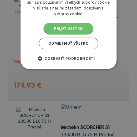
súhlas s používaním všetkých súborov cookie
v súlade s našimi zásadami používania
súborov cookie.
Bridgestone BATTLECRUISE
H50
PRIJAŤ VŠETKO
130/90 B16 73 H Zadné
ODMIETNUŤ VŠETKO
ZOBRAZIŤ PODROBNOSTI
Nie je skladom
Sledovať naskladnenie
174,93 €
Michelin SCORCHER 31
130/90 B16 73 H Predné