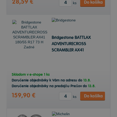
28,59 €
Do košíka
ks
Bridgestone BATTLAX
ADVENTURECROSS
SCRAMBLER AX41
180/55 R17 73 H Zadné
Skladom v
e-shope
1 ks
Doručenie objednávky k Vám na adresu do
13.8.
Doručenie objednávky na predajňu Prešov do
13.8.
159,90 €
Do košíka
ks