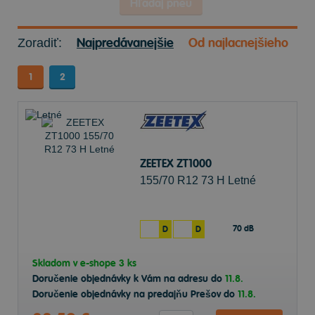
Hľadaj pneu
Najpredávanejšie
Od najlacnejšieho
Zoradiť:
1
2
ZEETEX ZT1000
155/70 R12 73 H Letné
70 dB
D
D
Skladom v
e-shope
3 ks
Doručenie objednávky k Vám na adresu do
11.8.
Doručenie objednávky na predajňu Prešov do
11.8.