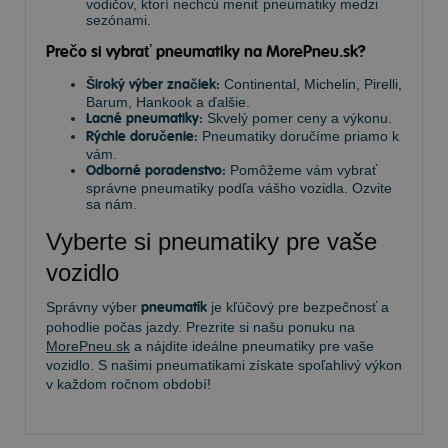
vodičov, ktorí nechcú meniť pneumatiky medzi
sezónami.
Prečo si vybrať pneumatiky na MorePneu.sk?
Široký výber značiek:
Continental, Michelin, Pirelli,
Barum, Hankook a ďalšie.
Lacné pneumatiky:
Skvelý pomer ceny a výkonu.
Rýchle doručenie:
Pneumatiky doručíme priamo k
vám.
Odborné poradenstvo:
Pomôžeme vám vybrať
správne pneumatiky podľa vášho vozidla. Ozvite
sa nám.
Vyberte si pneumatiky pre vaše
vozidlo
Správny výber
pneumatík
je kľúčový pre bezpečnosť a
pohodlie počas jazdy. Prezrite si našu ponuku na
MorePneu.sk
a nájdite ideálne pneumatiky pre vaše
vozidlo. S našimi pneumatikami získate spoľahlivý výkon
v každom ročnom období!