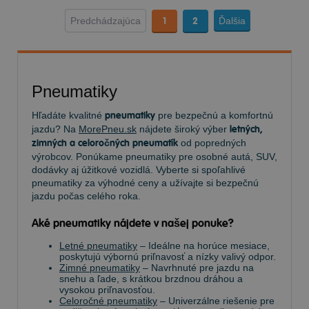
Predchádzajúca
1
2
Ďalšia
Pneumatiky
Hľadáte kvalitné
pneumatiky
pre bezpečnú a komfortnú
jazdu? Na
MorePneu.sk
nájdete široký výber
letných,
zimných a celoročných pneumatík
od popredných
výrobcov. Ponúkame pneumatiky pre osobné autá, SUV,
dodávky aj úžitkové vozidlá. Vyberte si spoľahlivé
pneumatiky za výhodné ceny a užívajte si bezpečnú
jazdu počas celého roka.
Aké pneumatiky nájdete v našej ponuke?
Letné pneumatiky
– Ideálne na horúce mesiace,
poskytujú výbornú priľnavosť a nízky valivý odpor.
Zimné pneumatiky
– Navrhnuté pre jazdu na
snehu a ľade, s krátkou brzdnou dráhou a
vysokou priľnavosťou.
Celoročné pneumatiky
– Univerzálne riešenie pre