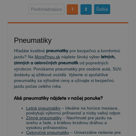
Predchádzajúca
1
2
Ďalšia
Pneumatiky
Hľadáte kvalitné
pneumatiky
pre bezpečnú a komfortnú
jazdu? Na
MorePneu.sk
nájdete široký výber
letných,
zimných a celoročných pneumatík
od popredných
výrobcov. Ponúkame pneumatiky pre osobné autá, SUV,
dodávky aj úžitkové vozidlá. Vyberte si spoľahlivé
pneumatiky za výhodné ceny a užívajte si bezpečnú
jazdu počas celého roka.
Aké pneumatiky nájdete v našej ponuke?
Letné pneumatiky
– Ideálne na horúce mesiace,
poskytujú výbornú priľnavosť a nízky valivý odpor.
Zimné pneumatiky
– Navrhnuté pre jazdu na
snehu a ľade, s krátkou brzdnou dráhou a
vysokou priľnavosťou.
Celoročné pneumatiky
– Univerzálne riešenie pre