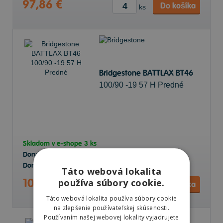
97,86 €
Do košíka
ks
Bridgestone BATTLAX BT46
100/90 -19 57 H Predné
Skladom v
e-shope
3 ks
Doručenie objednávky k Vám na adresu do
13.8.
Doručenie objednávky na predajňu Prešov do
13.8.
Táto webová lokalita
105,86 €
používa súbory cookie.
Do košíka
ks
Táto webová lokalita používa súbory cookie
na zlepšenie používateľskej skúsenosti.
Používaním našej webovej lokality vyjadrujete