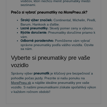
vodičov, ktorí nechcú meniť pneumatiky medzi
sezónami.
Prečo si vybrať pneumatiky na MorePneu.sk?
Široký výber značiek:
Continental, Michelin, Pirelli,
Barum, Hankook a ďalšie.
Lacné pneumatiky:
Skvelý pomer ceny a výkonu.
Rýchle doručenie:
Pneumatiky doručíme priamo k
vám.
Odborné poradenstvo:
Pomôžeme vám vybrať
správne pneumatiky podľa vášho vozidla. Ozvite
sa nám.
Vyberte si pneumatiky pre vaše
vozidlo
Správny výber
pneumatík
je kľúčový pre bezpečnosť a
pohodlie počas jazdy. Prezrite si našu ponuku na
MorePneu.sk
a nájdite ideálne pneumatiky pre vaše
vozidlo. S našimi pneumatikami získate spoľahlivý výkon
v každom ročnom období!