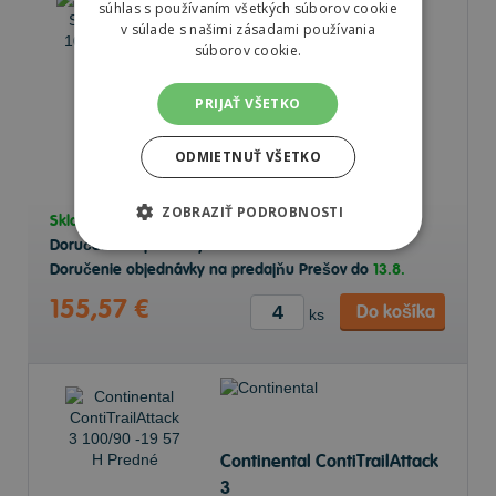
súhlas s používaním všetkých súborov cookie
v súlade s našimi zásadami používania
súborov cookie.
Michelin SCORCHER 31
100/90 B19 57 H Predné
PRIJAŤ VŠETKO
ODMIETNUŤ VŠETKO
ZOBRAZIŤ PODROBNOSTI
Skladom v
e-shope
2 ks
Doručenie objednávky k Vám na adresu do
13.8.
Doručenie objednávky na predajňu Prešov do
13.8.
155,57 €
Do košíka
ks
Continental ContiTrailAttack
3