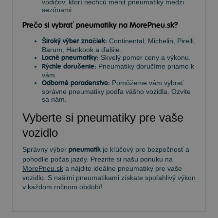
vodičov, ktorí nechcú meniť pneumatiky medzi
sezónami.
Prečo si vybrať pneumatiky na MorePneu.sk?
Široký výber značiek:
Continental, Michelin, Pirelli,
Barum, Hankook a ďalšie.
Lacné pneumatiky:
Skvelý pomer ceny a výkonu.
Rýchle doručenie:
Pneumatiky doručíme priamo k
vám.
Odborné poradenstvo:
Pomôžeme vám vybrať
správne pneumatiky podľa vášho vozidla. Ozvite
sa nám.
Vyberte si pneumatiky pre vaše
vozidlo
Správny výber
pneumatík
je kľúčový pre bezpečnosť a
pohodlie počas jazdy. Prezrite si našu ponuku na
MorePneu.sk
a nájdite ideálne pneumatiky pre vaše
vozidlo. S našimi pneumatikami získate spoľahlivý výkon
v každom ročnom období!