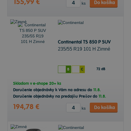
155,99 €
Do košíka
ks
Continental TS 850 P SUV
235/55 R19 101 H Zimné
72 dB
B
C
Skladom v
e-shope
20+ ks
Doručenie objednávky k Vám na adresu do
11.8.
Doručenie objednávky na predajňu Prešov do
11.8.
194,78 €
Do košíka
ks