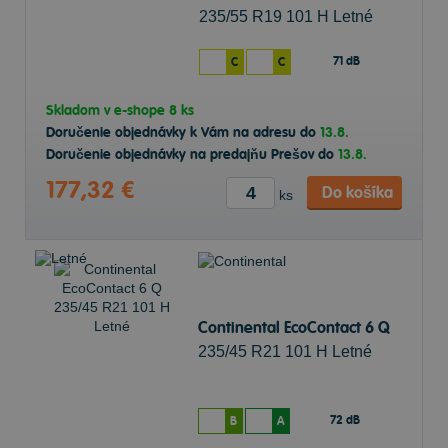
235/55 R19 101 H Letné
71 dB
C
C
Skladom v
e-shope
8 ks
Doručenie objednávky k Vám na adresu do
13.8.
Doručenie objednávky na predajňu Prešov do
13.8.
177,32 €
Do košíka
ks
Continental EcoContact 6 Q
235/45 R21 101 H Letné
72 dB
B
A