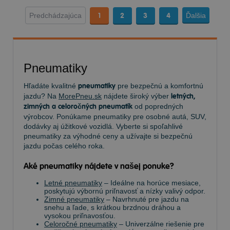
Predchádzajúca
1
2
3
4
Ďalšia
Pneumatiky
Hľadáte kvalitné
pneumatiky
pre bezpečnú a komfortnú
jazdu? Na
MorePneu.sk
nájdete široký výber
letných,
zimných a celoročných pneumatík
od popredných
výrobcov. Ponúkame pneumatiky pre osobné autá, SUV,
dodávky aj úžitkové vozidlá. Vyberte si spoľahlivé
pneumatiky za výhodné ceny a užívajte si bezpečnú
jazdu počas celého roka.
Aké pneumatiky nájdete v našej ponuke?
Letné pneumatiky
– Ideálne na horúce mesiace,
poskytujú výbornú priľnavosť a nízky valivý odpor.
Zimné pneumatiky
– Navrhnuté pre jazdu na
snehu a ľade, s krátkou brzdnou dráhou a
vysokou priľnavosťou.
Celoročné pneumatiky
– Univerzálne riešenie pre