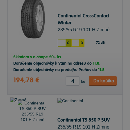
Continental CrossContact
Winter
235/55 R19 101 H Zimné
72 dB
C
D
Skladom v
e-shope
20+ ks
Doručenie objednávky k Vám na adresu do
11.8.
Doručenie objednávky na predajňu Prešov do
11.8.
194,78 €
Do košíka
ks
Continental TS 850 P SUV
235/55 R19 101 H Zimné