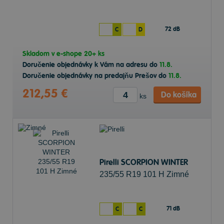
72 dB
C
D
Skladom v
e-shope
20+ ks
Doručenie objednávky k Vám na adresu do
11.8.
Doručenie objednávky na predajňu Prešov do
11.8.
212,55 €
Do košíka
ks
Pirelli SCORPION WINTER
235/55 R19 101 H Zimné
71 dB
C
C