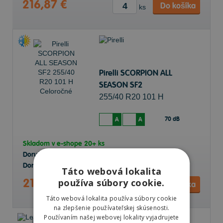
216,87 €
Do košíka
ks
Pirelli SCORPION ALL
SEASON SF2
255/40 R20 101 H
Celoročné
70 dB
A
A
Skladom v
e-shope
20+ ks
Doručenie objednávky k Vám na adresu do
11.8.
Doručenie objednávky na predajňu Prešov do
11.8.
Táto webová lokalita
218,30 €
používa súbory cookie.
Do košíka
ks
Táto webová lokalita používa súbory cookie
na zlepšenie používateľskej skúsenosti.
Používaním našej webovej lokality vyjadrujete