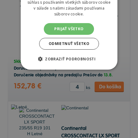
súhlas s používaním všetkých súborov cookie
v súlade s našimi zásadami používania
súborov cookie.
Continental 4x4 CONTACT
235/50 R18 101 H Letné
PRIJAŤ VŠETKO
ODMIETNUŤ VŠETKO
ZOBRAZIŤ PODROBNOSTI
Skladom v
e-shope
8 ks
Doručenie objednávky k Vám na adresu do
13.8.
Doručenie objednávky na predajňu Prešov do
13.8.
152,78 €
Do košíka
ks
Continental
CROSSCONTACT LX SPORT