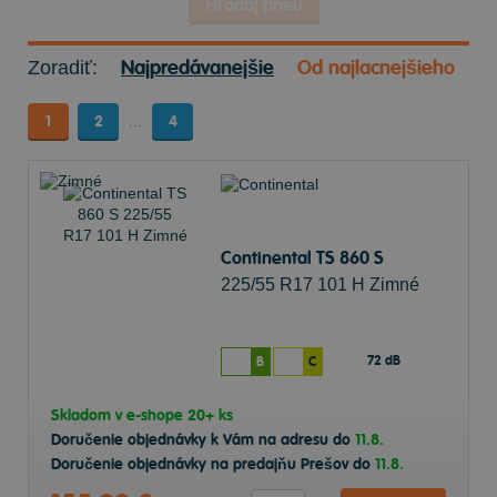
Hľadaj pneu
Najpredávanejšie
Od najlacnejšieho
Zoradiť:
1
2
…
4
Continental TS 860 S
225/55 R17 101 H Zimné
72 dB
B
C
Skladom v
e-shope
20+ ks
Doručenie objednávky k Vám na adresu do
11.8.
Doručenie objednávky na predajňu Prešov do
11.8.