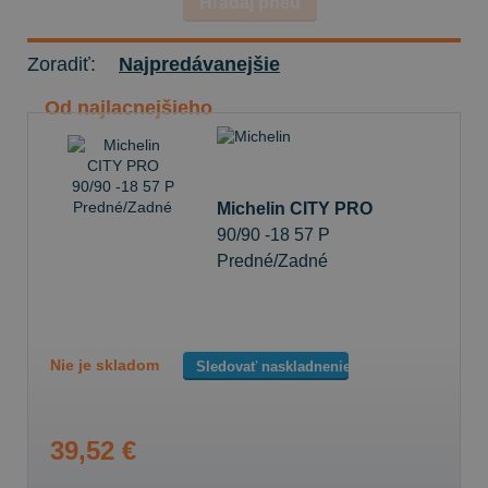
Hľadaj pneu
Zoradiť:
Najpredávanejšie
Od najlacnejšieho
Michelin CITY PRO
90/90 -18 57 P
Predné/Zadné
Nie je skladom
Sledovať naskladnenie
39,52 €