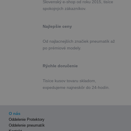
Slovenský e-shop od roku 2015, tisíce
spokojných zákazníkov.
Najlepšie ceny
Od najlacnejších značiek pneumatík až
po prémiové modely.
Rýchle doručenie
Tisíce kusov tovaru skladom,
expedujeme najneskôr do 24-hodín.
O nás
Oddelenie Protektory
Oddelenie pneumatík