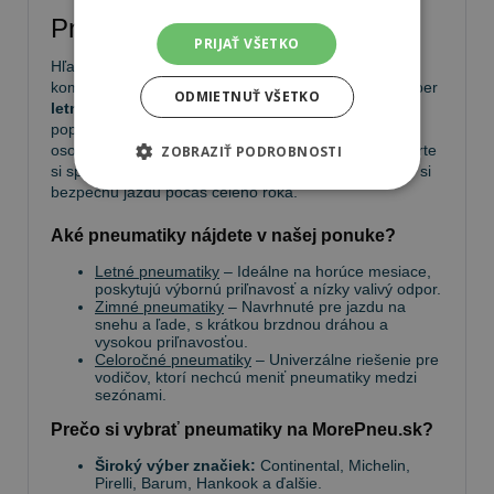
Pneumatiky
PRIJAŤ VŠETKO
Hľadáte kvalitné
pneumatiky
pre bezpečnú a
komfortnú jazdu? Na
MorePneu.sk
nájdete široký výber
ODMIETNUŤ VŠETKO
letných, zimných a celoročných pneumatík
od
popredných výrobcov. Ponúkame pneumatiky pre
osobné autá, SUV, dodávky aj úžitkové vozidlá. Vyberte
ZOBRAZIŤ PODROBNOSTI
si spoľahlivé pneumatiky za výhodné ceny a užívajte si
bezpečnú jazdu počas celého roka.
Aké pneumatiky nájdete v našej ponuke?
Letné pneumatiky
– Ideálne na horúce mesiace,
poskytujú výbornú priľnavosť a nízky valivý odpor.
Zimné pneumatiky
– Navrhnuté pre jazdu na
snehu a ľade, s krátkou brzdnou dráhou a
vysokou priľnavosťou.
Celoročné pneumatiky
– Univerzálne riešenie pre
vodičov, ktorí nechcú meniť pneumatiky medzi
sezónami.
Prečo si vybrať pneumatiky na MorePneu.sk?
Široký výber značiek:
Continental, Michelin,
Pirelli, Barum, Hankook a ďalšie.