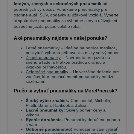
letných, zimných a celoročných pneumatík
od
popredných výrobcov. Ponúkame pneumatiky pre
osobné autá, SUV, dodávky aj úžitkové vozidlá. Vyberte
si spoľahlivé pneumatiky za výhodné ceny a užívajte si
bezpečnú jazdu počas celého roka.
Aké pneumatiky nájdete v našej ponuke?
Letné pneumatiky
– Ideálne na horúce mesiace,
poskytujú výbornú priľnavosť a nízky valivý odpor.
Zimné pneumatiky
– Navrhnuté pre jazdu na
snehu a ľade, s krátkou brzdnou dráhou a
vysokou priľnavosťou.
Celoročné pneumatiky
– Univerzálne riešenie pre
vodičov, ktorí nechcú meniť pneumatiky medzi
sezónami.
Prečo si vybrať pneumatiky na MorePneu.sk?
Široký výber značiek:
Continental, Michelin,
Pirelli, Barum, Hankook a ďalšie.
Lacné pneumatiky:
Skvelý pomer ceny a
výkonu.
Rýchle doručenie:
Pneumatiky doručíme priamo
k vám.
Odborné poradenstvo:
Pomôžeme vám vybrať