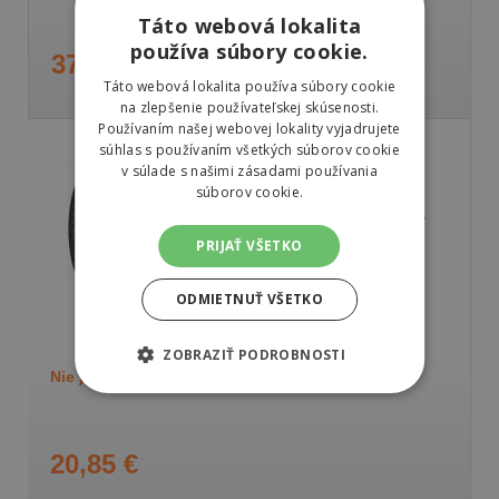
Táto webová lokalita
používa súbory cookie.
37,32 €
Táto webová lokalita používa súbory cookie
na zlepšenie používateľskej skúsenosti.
Používaním našej webovej lokality vyjadrujete
súhlas s používaním všetkých súborov cookie
v súlade s našimi zásadami používania
súborov cookie.
Mitas TOURING FORCE-
SC
PRIJAŤ VŠETKO
90/90 -10 50 J
Predné/Zadné
ODMIETNUŤ VŠETKO
ZOBRAZIŤ PODROBNOSTI
Nie je skladom
Sledovať naskladnenie
20,85 €