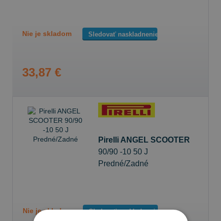
Nie je skladom
Sledovať naskladnenie
33,87 €
Pirelli ANGEL SCOOTER
90/90 -10 50 J
Predné/Zadné
Nie je skladom
Sledovať naskladnenie