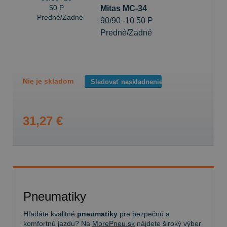
Mitas MC-34
90/90 -10 50 P
Predné/Zadné
Nie je skladom
Sledovať naskladnenie
31,27 €
Pneumatiky
Hľadáte kvalitné
pneumatiky
pre bezpečnú a
komfortnú jazdu? Na
MorePneu.sk
nájdete široký výber