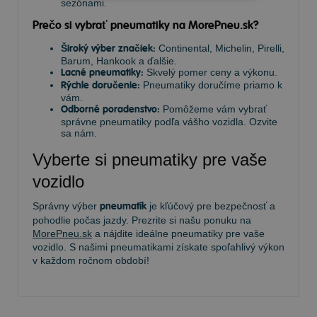
sezónami.
Prečo si vybrať pneumatiky na MorePneu.sk?
Široký výber značiek:
Continental, Michelin, Pirelli,
Barum, Hankook a ďalšie.
Lacné pneumatiky:
Skvelý pomer ceny a výkonu.
Rýchle doručenie:
Pneumatiky doručíme priamo k
vám.
Odborné poradenstvo:
Pomôžeme vám vybrať
správne pneumatiky podľa vášho vozidla. Ozvite
sa nám.
Vyberte si pneumatiky pre vaše
vozidlo
Správny výber
pneumatík
je kľúčový pre bezpečnosť a
pohodlie počas jazdy. Prezrite si našu ponuku na
MorePneu.sk
a nájdite ideálne pneumatiky pre vaše
vozidlo. S našimi pneumatikami získate spoľahlivý výkon
v každom ročnom období!