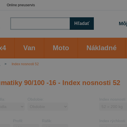
Online pneuservis
Môj
Hľadať
x4
Van
Moto
Nákladné
6
Index nosnosti 52
matiky 90/100 -16 - Index nosnosti 52
dla:
Obdobie:
Index nosnosti:
Profil:
Ráfik:
Index rýchlosti: