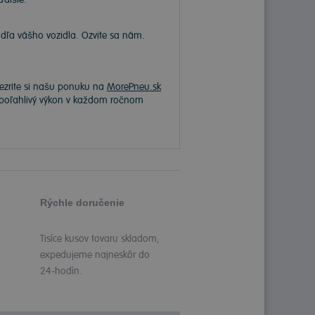
a vášho vozidla. Ozvite sa nám.
rezrite si našu ponuku na
MorePneu.sk
 spoľahlivý výkon v každom ročnom
Rýchle doručenie
Tisíce kusov tovaru skladom,
expedujeme najneskôr do
24-hodín.