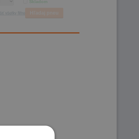
Skladom
Hľadaj pneu
iť všetky filtre