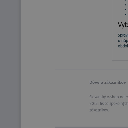
Vyb
Správ
a náj
obdob
Dôvera zákazníkov
Slovenský e-shop od r
2015, tisíce spokojnýc
zákazníkov.