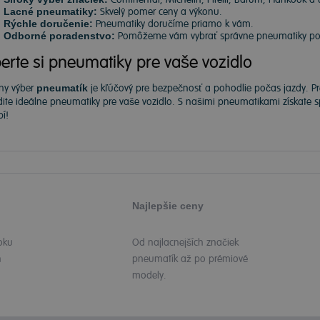
Lacné pneumatiky:
Skvelý pomer ceny a výkonu.
Rýchle doručenie:
Pneumatiky doručíme priamo k vám.
Odborné poradenstvo:
Pomôžeme vám vybrať správne pneumatiky podľ
erte si pneumatiky pre vaše vozidlo
ny výber
pneumatík
je kľúčový pre bezpečnosť a pohodlie počas jazdy. P
dite ideálne pneumatiky pre vaše vozidlo. S našimi pneumatikami získate
í!
Najlepšie ceny
oku
Od najlacnejších značiek
h
pneumatík až po prémiové
modely.