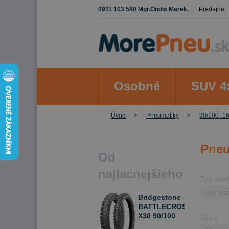
0911 103 580
Mgr.Ondis Marek,
Predajne
Osobné
SUV 4
Úvod
Pneumatiky
90/100 -1
Pneu
Od
najlacnejšieho
Typ vozi
Bridgestone
BATTLECROSS
X30 90/100
Šírka:
-16 52 M