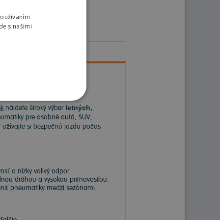
Používaním
de s našimi
k
nájdete široký výber
letných,
matiky pre osobné autá, SUV,
a užívajte si bezpečnú jazdu počas
sť a nízky valivý odpor.
dnou dráhou a vysokou priľnavosťou.
meniť pneumatiky medzi sezónami.
ďalšie.