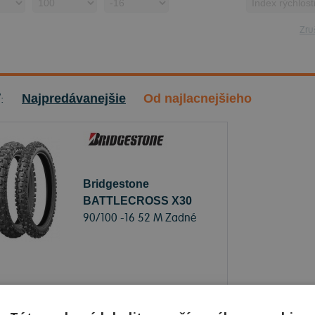
Zruš
ť:
Najpredávanejšie
Od najlacnejšieho
Bridgestone
BATTLECROSS X30
90/100 -16 52 M Zadné
Sledovať naskladnenie
je skladom