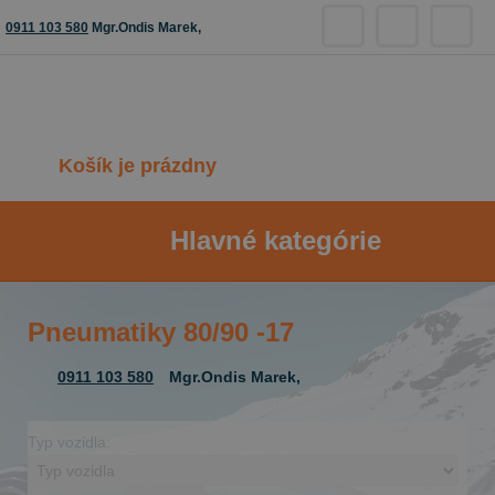
0911 103 580
Mgr.Ondis Marek,
Košík je prázdny
Hlavné kategórie
Pneumatiky 80/90 -17
0911 103 580
Mgr.Ondis Marek,
Typ vozidla: