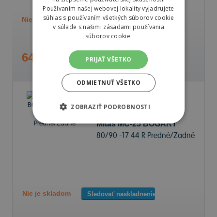
Používaním našej webovej lokality vyjadrujete
súhlas s používaním všetkých súborov cookie
Nie je skladom
Sledovať naskladnenie
v súlade s našimi zásadami používania
súborov cookie.
64,32 €
PRIJAŤ VŠETKO
ODMIETNUŤ VŠETKO
ZOBRAZIŤ PODROBNOSTI
Mitas MC-25 BOGART
80/90 -17 44 R Predné/Zadné
Nie je skladom
Sledovať naskladnenie