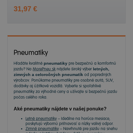
31,97 €
Pneumatiky
Hľadáte kvalitné
pneumatiky
pre bezpečnú a komfortnú
jazdu? Na
MorePneu.sk
nájdete široký výber
letných,
zimných a celoročných pneumatík
od popredných
výrobcov. Ponúkame pneumatiky pre osobné autá, SUV,
dodávky aj úžitkové vozidlá. Vyberte si spoľahlivé
pneumatiky za výhodné ceny a užívajte si bezpečnú jazdu
počas celého roka.
Aké pneumatiky nájdete v našej ponuke?
Letné pneumatiky
– Ideálne na horúce mesiace,
poskytujú výbornú priľnavosť a nízky valivý odpor.
Zimné pneumatiky
– Navrhnuté pre jazdu na snehu