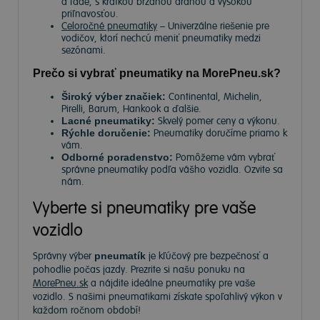
a ľade, s krátkou brzdnou dráhou a vysokou
priľnavosťou.
Celoročné pneumatiky
– Univerzálne riešenie pre
vodičov, ktorí nechcú meniť pneumatiky medzi
sezónami.
Prečo si vybrať pneumatiky na MorePneu.sk?
Široký výber značiek:
Continental, Michelin,
Pirelli, Barum, Hankook a ďalšie.
Lacné pneumatiky:
Skvelý pomer ceny a výkonu.
Rýchle doručenie:
Pneumatiky doručíme priamo k
vám.
Odborné poradenstvo:
Pomôžeme vám vybrať
správne pneumatiky podľa vášho vozidla. Ozvite sa
nám.
Vyberte si pneumatiky pre vaše
vozidlo
Správny výber
pneumatík
je kľúčový pre bezpečnosť a
pohodlie počas jazdy. Prezrite si našu ponuku na
MorePneu.sk
a nájdite ideálne pneumatiky pre vaše
vozidlo. S našimi pneumatikami získate spoľahlivý výkon v
každom ročnom období!