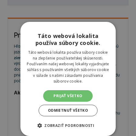
Pneumatiky
Táto webová lokalita
používa súbory cookie.
Hľadáte kvalitné
pneumatiky
pre bezpečnú a komfortnú
jazdu? Na
MorePneu.sk
nájdete široký výber
letných,
Táto webová lokalita používa súbory cookie
zimných a celoročných pneumatík
od popredných
na zlepšenie používateľskej skúsenosti.
výrobcov. Ponúkame pneumatiky pre osobné autá, SUV,
Používaním našej webovej lokality vyjadrujete
dodávky aj úžitkové vozidlá. Vyberte si spoľahlivé
súhlas s používaním všetkých súborov cookie
pneumatiky za výhodné ceny a užívajte si bezpečnú jazdu
v súlade s našimi zásadami používania
počas celého roka.
súborov cookie.
Aké pneumatiky nájdete v našej ponuke?
PRIJAŤ VŠETKO
Letné pneumatiky
– Ideálne na horúce mesiace,
poskytujú výbornú priľnavosť a nízky valivý odpor.
ODMIETNUŤ VŠETKO
Zimné pneumatiky
– Navrhnuté pre jazdu na snehu
a ľade, s krátkou brzdnou dráhou a vysokou
priľnavosťou.
ZOBRAZIŤ PODROBNOSTI
Celoročné pneumatiky
– Univerzálne riešenie pre
vodičov, ktorí nechcú meniť pneumatiky medzi