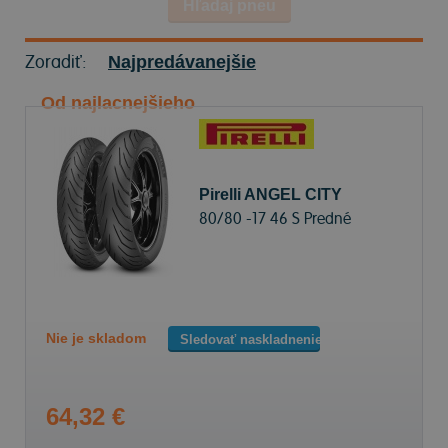
Hľadaj pneu
Zoradiť:
Najpredávanejšie
Od najlacnejšieho
Pirelli ANGEL CITY
80/80 -17 46 S Predné
Nie je skladom
Sledovať naskladnenie
64,32 €