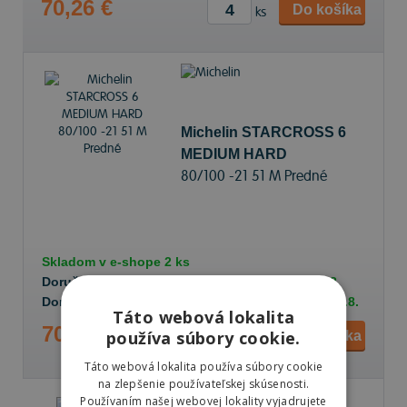
70,26 €
Do košíka
ks
Michelin STARCROSS 6
MEDIUM HARD
80/100 -21 51 M Predné
Skladom v
e-shope
2 ks
Doručenie objednávky k Vám na adresu do
13.8.
Doručenie objednávky na predajňu Prešov do
13.8.
Táto webová lokalita
70,26 €
používa súbory cookie.
Do košíka
ks
Táto webová lokalita používa súbory cookie
na zlepšenie používateľskej skúsenosti.
Používaním našej webovej lokality vyjadrujete