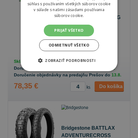
súhlas s používaním všetkých súborov cookie
v súlade s našimi zásadami používania
súborov cookie.
Bridgestone TRAIL WING
TW301
PRIJAŤ VŠETKO
80/100 -21 51 P
Predné/Zadné
ODMIETNUŤ VŠETKO
ZOBRAZIŤ PODROBNOSTI
Skladom v
e-shope
8 ks
Doručenie objednávky k Vám na adresu do
13.8.
Doručenie objednávky na predajňu Prešov do
13.8.
78,35 €
Do košíka
ks
Bridgestone BATTLAX
ADVENTURECROSS