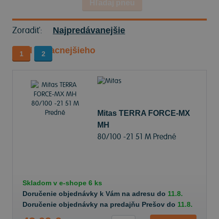
Hľadaj pneu
Zoradiť:
Najpredávanejšie
Od najlacnejšieho
1
2
Mitas TERRA FORCE-MX
MH
80/100 -21 51 M Predné
Skladom v
e-shope
6 ks
Doručenie objednávky k Vám na adresu do
11.8.
Doručenie objednávky na predajňu Prešov do
11.8.