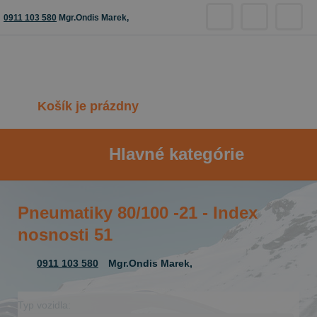
0911 103 580
Mgr.Ondis Marek,
Košík je prázdny
Hlavné kategórie
Pneumatiky 80/100 -21 - Index
nosnosti 51
0911 103 580
Mgr.Ondis Marek,
Typ vozidla: