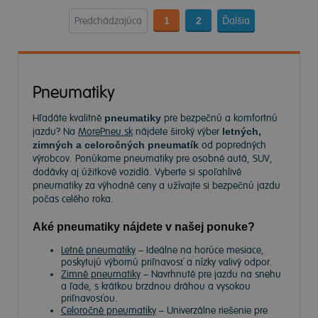
Predchádzajúca
1
2
Ďalšia
Pneumatiky
Hľadáte kvalitné
pneumatiky
pre bezpečnú a komfortnú
jazdu? Na
MorePneu.sk
nájdete široký výber
letných,
zimných a celoročných pneumatík
od popredných
výrobcov. Ponúkame pneumatiky pre osobné autá, SUV,
dodávky aj úžitkové vozidlá. Vyberte si spoľahlivé
pneumatiky za výhodné ceny a užívajte si bezpečnú jazdu
počas celého roka.
Aké pneumatiky nájdete v našej ponuke?
Letné pneumatiky
– Ideálne na horúce mesiace,
poskytujú výbornú priľnavosť a nízky valivý odpor.
Zimné pneumatiky
– Navrhnuté pre jazdu na snehu
a ľade, s krátkou brzdnou dráhou a vysokou
priľnavosťou.
Celoročné pneumatiky
– Univerzálne riešenie pre