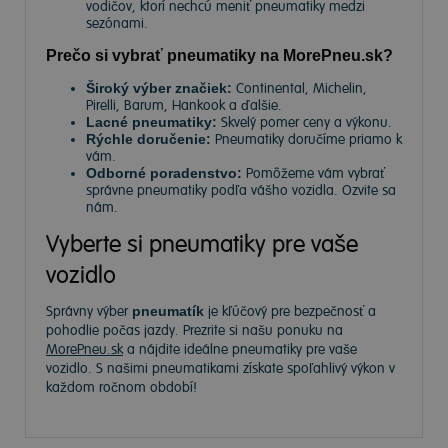
vodičov, ktorí nechcú meniť pneumatiky medzi
sezónami.
Prečo si vybrať pneumatiky na MorePneu.sk?
Široký výber značiek:
Continental, Michelin,
Pirelli, Barum, Hankook a ďalšie.
Lacné pneumatiky:
Skvelý pomer ceny a výkonu.
Rýchle doručenie:
Pneumatiky doručíme priamo k
vám.
Odborné poradenstvo:
Pomôžeme vám vybrať
správne pneumatiky podľa vášho vozidla. Ozvite sa
nám.
Vyberte si pneumatiky pre vaše
vozidlo
Správny výber
pneumatík
je kľúčový pre bezpečnosť a
pohodlie počas jazdy. Prezrite si našu ponuku na
MorePneu.sk
a nájdite ideálne pneumatiky pre vaše
vozidlo. S našimi pneumatikami získate spoľahlivý výkon v
každom ročnom období!