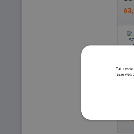
Doruč
63,
Táto webo
našej webo
Nie j
63,