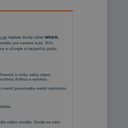
u.sk
nájdete široký výber
letných,
atiky pre osobné autá, SUV,
ny a užívajte si bezpečnú jazdu
navosť a nízky valivý odpor.
 brzdnou dráhou a vysokou
hcú meniť pneumatiky medzi sezónami.
ďalšie.
a vášho vozidla. Ozvite sa nám.