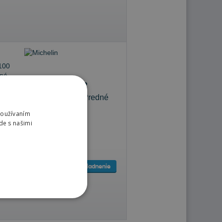
Michelin TRACKER
80/100 -21 51 R Predné
Používaním
de s našimi
Sledovať naskladnenie