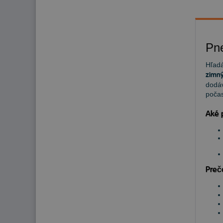
Pn
Hľadá
zimný
dodáv
počas
Aké 
Preč