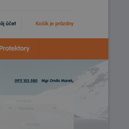
ôj účet
Košík je prázdny
Protektory
0911 103 580
Mgr.Ondis Marek,
Výrobca:
Runflat