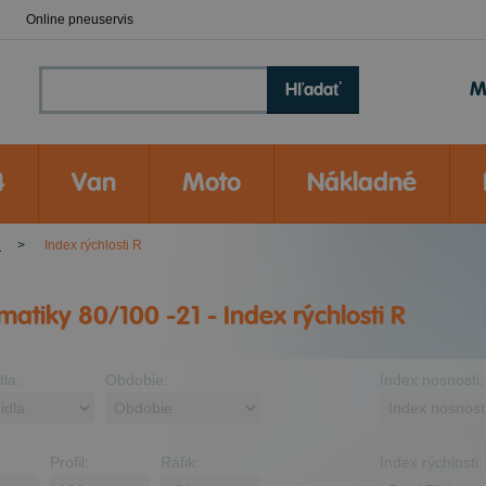
Online pneuservis
M
Hľadať
4
Van
Moto
Nákladné
1
Index rýchlosti R
atiky 80/100 -21 - Index rýchlosti R
dla:
Obdobie:
Index nosnosti:
Profil:
Ráfik:
Index rýchlosti: