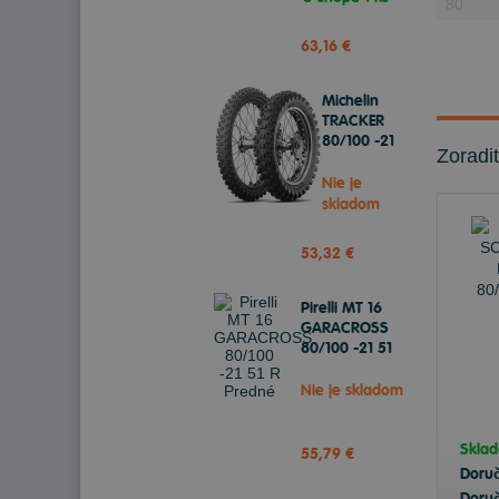
63,16 €
Michelin
TRACKER
80/100 -21
Zoradi
51 R
Predné
Nie je
skladom
53,32 €
Pirelli MT 16
GARACROSS
80/100 -21 51
R Predné
Nie je skladom
Skla
55,79 €
Doru