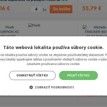
enie objednávky na predajňu Prešov do
12.8.
16 €
55,79 €
Do košíka
ks
Pirelli SCORPION XC MID
Táto webová lokalita používa súbory cookie.
HARD
80/100 -21 51 R Predné
vá lokalita používa súbory cookie na zlepšenie používateľskej skúsenosti. 
vej lokality vyjadrujete súhlas s používaním všetkých súborov cookie v súla
zásadami používania súborov cookie.
ODMIETNUŤ VŠETKO
PRIJAŤ VŠETKO
Sledovať naskladnenie
e skladom
Nie je skladom
ZOBRAZIŤ PODROBNOSTI
16 €
53,32 €