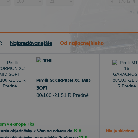
Zruš
Najpredávanejšie
Od najlacnejšieho
ť:
Pirelli SCORPION XC MID
SOFT
80/100 -21 51 R Predné
dom v
e-shope
1 ks
čenie objednávky k Vám na adresu do
12.8.
Nie je skladom