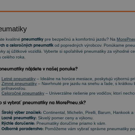
eumatiky
te kvalitné
pneumatiky
pre bezpečnú a komfortnú jazdu? Na
MorePne
ch a celoročných pneumatík
od popredných výrobcov. Ponúkame pneum
ky aj úžitkové vozidlá. Vyberte si spoľahlivé pneumatiky za výhodné ce
 celého roka.
pneumatiky nájdete v našej ponuke?
Letné pneumatiky
– Ideálne na horúce mesiace, poskytujú výbornú priľ
Zimné pneumatiky
– Navrhnuté pre jazdu na snehu a ľade, s krátkou
priľnavosťou.
Celoročné pneumatiky
– Univerzálne riešenie pre vodičov, ktorí nec
o si vybrať pneumatiky na MorePneu.sk?
Široký výber značiek:
Continental, Michelin, Pirelli, Barum, Hankook a 
Lacné pneumatiky:
Skvelý pomer ceny a výkonu.
Rýchle doručenie:
Pneumatiky doručíme priamo k vám.
Odborné poradenstvo:
Pomôžeme vám vybrať správne pneumatiky podľ