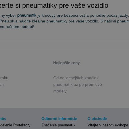
erte si pneumatiky pre vaše vozidlo
vny výber
pneumatík
je kľúčový pre bezpečnosť a pohodlie počas jazdy.
Pneu.sk
a nájdite ideálne pneumatiky pre vaše vozidlo. S našimi pneum
om ročnom období!
Najlepšie ceny
 roku
Od najlacnejších značiek
ých
pneumatík až po prémiové
modely.
nás
Odborné informácie
O obchode
delenie Protektory
Značenie pneumatík
Vitajte v našom e-shope