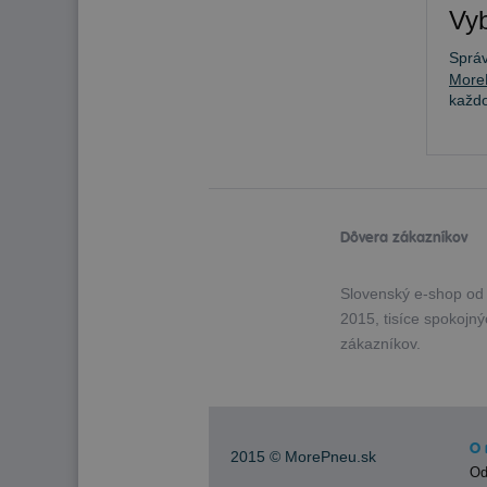
Vyb
Sprá
More
každ
Dôvera zákazníkov
Slovenský e-shop od
2015, tisíce spokojn
zákazníkov.
O 
2015 ©
MorePneu.sk
Od