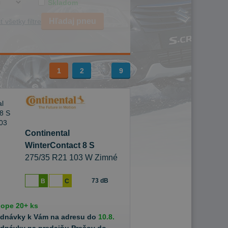
Skladom
Hľadaj pneu
ť všetky filtre
1
2
…
9
Continental
WinterContact 8 S
275/35 R21 103 W Zimné
73 dB
B
C
hope
20+ ks
ednávky k Vám na adresu do
10.8.