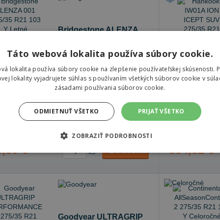
Bridgestone ALENZA
001
Táto webová lokalita používa súbory cookie.
275/35 R21 103 Y Letné
vá lokalita používa súbory cookie na zlepšenie používateľskej skúsenosti. 
73 dB
B
B
vej lokality vyjadrujete súhlas s používaním všetkých súborov cookie v súla
zásadami používania súborov cookie.
dom v
e-shope
1 ks
Skladom v
e-s
čenie objednávky k Vám na adresu do
10.8.
Doručenie obj
ODMIETNUŤ VŠETKO
PRIJAŤ VŠETKO
čenie objednávky na predajňu Prešov do
Doručenie obj
10.8.
ZOBRAZIŤ PODROBNOSTI
,80 €
354,31 €
Do košíka
ks
Goodyear ULTRAGRIP