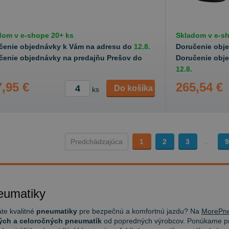
dom v
e-shope
20+ ks
Skladom v
e-s
čenie objednávky k Vám na adresu do
12.8.
Doručenie obj
čenie objednávky na predajňu Prešov do
Doručenie obj
12.8.
,95 €
265,54 €
Do košíka
ks
Predchádzajúca
1
2
3
…
9
eumatiky
te kvalitné
pneumatiky
pre bezpečnú a komfortnú jazdu? Na
MorePne
ých a celoročných pneumatík
od popredných výrobcov. Ponúkame pn