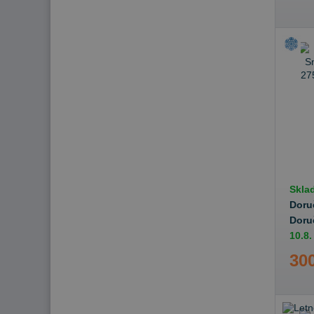
Skla
Doru
Doru
10.8.
300