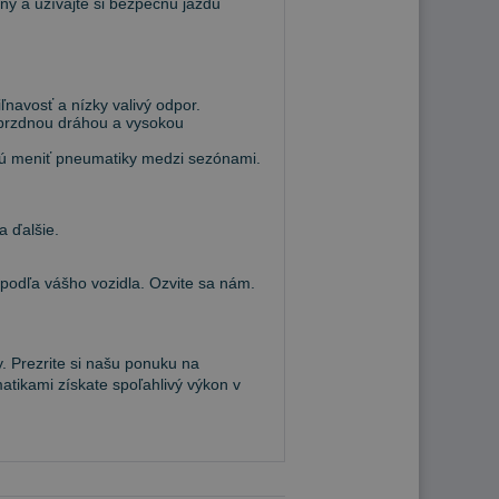
ny a užívajte si bezpečnú jazdu
navosť a nízky valivý odpor.
 brzdnou dráhou a vysokou
hcú meniť pneumatiky medzi sezónami.
a ďalšie.
dľa vášho vozidla. Ozvite sa nám.
. Prezrite si našu ponuku na
atikami získate spoľahlivý výkon v