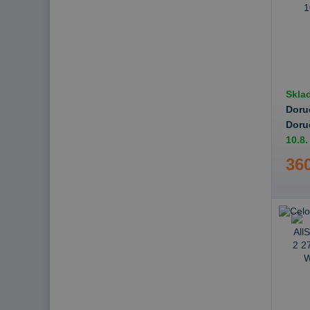
Skla
Doru
Doru
10.8.
360