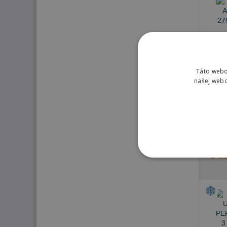
Táto webo
našej webo
Skla
Doru
Doru
10.8.
348