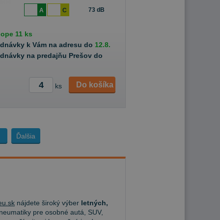
73 dB
A
C
hope
11 ks
ednávky k Vám na adresu do
12.8.
ednávky na predajňu Prešov do
Do košíka
ks
Ďalšia
u.sk
nájdete široký výber
letných,
eumatiky pre osobné autá, SUV,