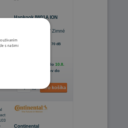
Hankook IW01A ION
ICEPT SUV
275/35 R21 103 V Zimné
Používaním
70 dB
B
C
de s našimi
hope
8 ks
ednávky k Vám na adresu do
10.8.
ednávky na predajňu Prešov do
Do košíka
ks
Continental