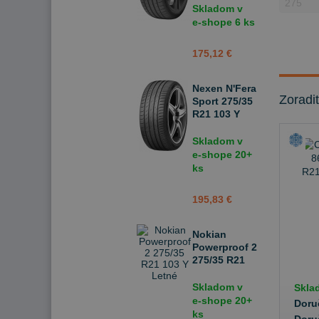
Skladom v
e-shope
6 ks
175,12 €
Nexen N'Fera
Zoradi
Sport 275/35
R21 103 Y
Letné
Skladom v
e-shope
20+
ks
195,83 €
Nokian
Powerproof 2
275/35 R21
103 Y Letné
Skladom v
Skla
e-shope
20+
Doru
ks