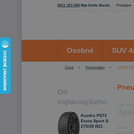
0911 103 580
Mgr.Ondis Marek,
Predajne
Osobné
SUV 4
Úvod
Pneumatiky
275/35 R2
Pneu
Od
najlacnejšieho
Typ vozi
Kumho PS72
Ecsta Sport S
275/35 R21
Šírka:
103 Y Letné