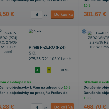
čenie objednávky na predajňu Prešov do
Doručenie obj
10.8.
,50 €
381,67 €
Do košíka
ks
Pirelli P-ZERO (PZ4)
S.C.
275/35 R21 103 Y Letné
70 dB
A
C
dom v
e-shope
8 ks
Skladom v
e-s
čenie objednávky k Vám na adresu do
10.8.
Doručenie obj
čenie objednávky na predajňu Prešov do
Doručenie obj
10.8.
,28 €
468,70 €
Do košíka
ks