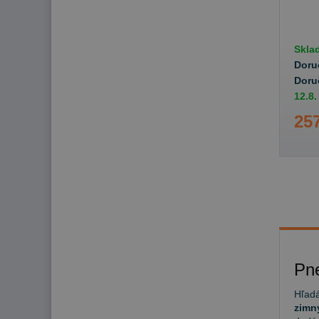
Skla
Doru
Doru
12.8.
257
Pn
Hľadá
zimn