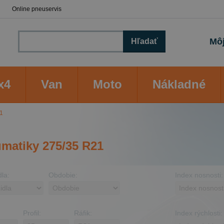
Online pneuservis
Môj
Hľadať
x4
Van
Moto
Nákladné
1
matiky 275/35 R21
dla:
Obdobie:
Index nosnosti:
Profil:
Ráfik:
Index rýchlosti: