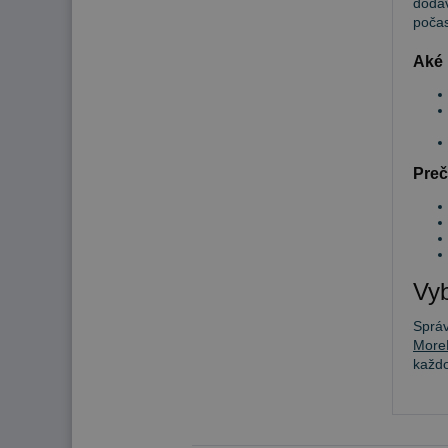
dodáv
počas
Aké 
Preč
Vyb
Sprá
More
každ