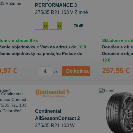
PERFORMANCE 3
275/35 R21 103 V Zimné
70 dB
C
C
dom v
e-shope
8 ks
Skladom v
e-s
čenie objednávky k Vám na adresu do
10.8.
Doručenie obj
čenie objednávky na predajňu Prešov do
Doručenie obj
12.8.
,97 €
257,95 €
Do košíka
ks
Continental
AllSeasonContact 2
275/35 R21 103 W
Celoročné