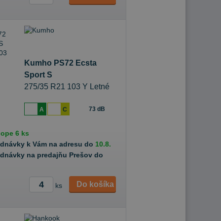
Kumho PS72 Ecsta
Sport S
275/35 R21 103 Y Letné
73 dB
A
C
hope
6 ks
ednávky k Vám na adresu do
10.8.
ednávky na predajňu Prešov do
Do košíka
ks