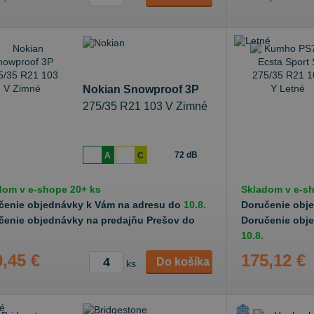
Nokian Snowproof 3P
275/35 R21 103 V Zimné
72 dB
A
C
dom v
e-shope
20+ ks
Skladom v
e-s
čenie objednávky k Vám na adresu do
10.8.
Doručenie obj
čenie objednávky na predajňu Prešov do
Doručenie obj
10.8.
,45 €
175,12 €
Do košíka
ks