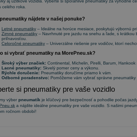
ky aj úžitkové vozidlá. Vyberte si spoľahlivé pneumatiky za výhodné ce
 celého roka.
pneumatiky nájdete v našej ponuke?
Letné pneumatiky
– Ideálne na horúce mesiace, poskytujú výbornú priľ
Zimné pneumatiky
– Navrhnuté pre jazdu na snehu a ľade, s krátkou
priľnavosťou.
Celoročné pneumatiky
– Univerzálne riešenie pre vodičov, ktorí nec
o si vybrať pneumatiky na MorePneu.sk?
Široký výber značiek:
Continental, Michelin, Pirelli, Barum, Hankook 
Lacné pneumatiky:
Skvelý pomer ceny a výkonu.
Rýchle doručenie:
Pneumatiky doručíme priamo k vám.
Odborné poradenstvo:
Pomôžeme vám vybrať správne pneumatiky po
erte si pneumatiky pre vaše vozidlo
vny výber
pneumatík
je kľúčový pre bezpečnosť a pohodlie počas jazdy
Pneu.sk
a nájdite ideálne pneumatiky pre vaše vozidlo. S našimi pneum
om ročnom období!