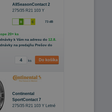
AllSeasonContact 2
275/35 R21 103 Y
Celoročné
73 dB
B
C
hope
20+ ks
ednávky k Vám na adresu do
12.8.
ednávky na predajňu Prešov do
Do košíka
ks
Continental
SportContact 7
275/35 R21 103 Y Letné