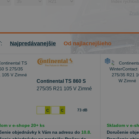
Zruši
ť:
Najpredávanejšie
Od najlacnejšieho
Continental TS 860 S
275/35 R21 105 V Zimné
73 dB
C
C
dom v
e-shope
20+ ks
Skladom v
e-s
čenie objednávky k Vám na adresu do
10.8.
Doručenie obj