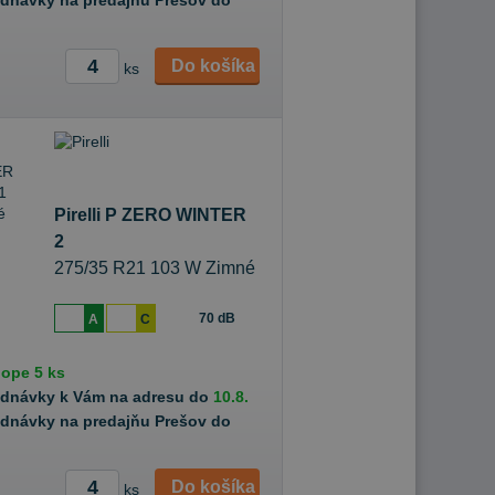
ednávky na predajňu Prešov do
Do košíka
ks
Pirelli P ZERO WINTER
2
275/35 R21 103 W Zimné
70 dB
A
C
hope
5 ks
ednávky k Vám na adresu do
10.8.
ednávky na predajňu Prešov do
Do košíka
ks