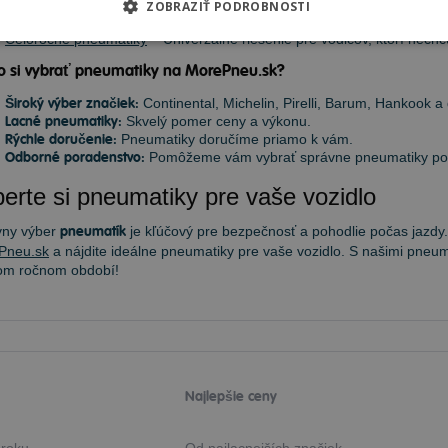
ZOBRAZIŤ PODROBNOSTI
Zimné pneumatiky
– Navrhnuté pre jazdu na snehu a ľade, s krátkou
priľnavosťou.
Celoročné pneumatiky
– Univerzálne riešenie pre vodičov, ktorí nec
o si vybrať pneumatiky na MorePneu.sk?
Široký výber značiek:
Continental, Michelin, Pirelli, Barum, Hankook a 
Lacné pneumatiky:
Skvelý pomer ceny a výkonu.
Rýchle doručenie:
Pneumatiky doručíme priamo k vám.
Odborné poradenstvo:
Pomôžeme vám vybrať správne pneumatiky podľ
erte si pneumatiky pre vaše vozidlo
vny výber
pneumatík
je kľúčový pre bezpečnosť a pohodlie počas jazdy.
Pneu.sk
a nájdite ideálne pneumatiky pre vaše vozidlo. S našimi pneum
om ročnom období!
Najlepšie ceny