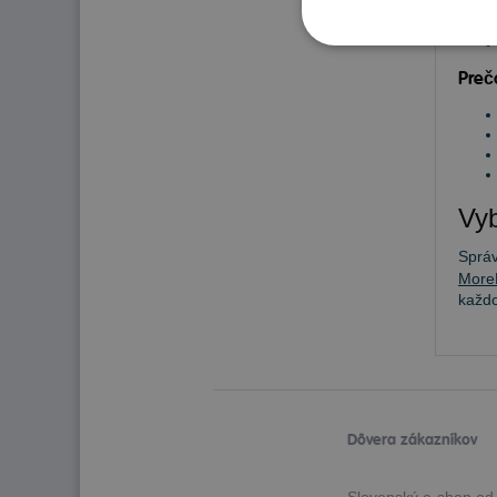
Preč
Vyb
Sprá
More
každ
Dôvera zákazníkov