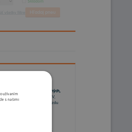
Skladom
Hľadaj pneu
iť všetky filtre
u.sk
nájdete široký výber
letných,
Používaním
atiky pre osobné autá, SUV,
de s našimi
ny a užívajte si bezpečnú jazdu
navosť a nízky valivý odpor.