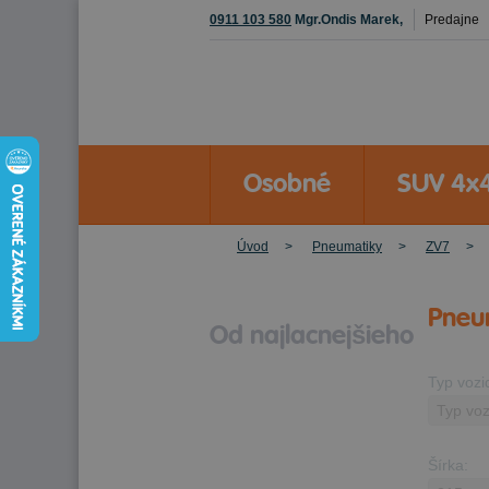
0911 103 580
Mgr.Ondis Marek,
Predajne
Osobné
SUV 4x
Úvod
Pneumatiky
ZV7
Pneum
Od najlacnejšieho
Typ vozi
Šírka: