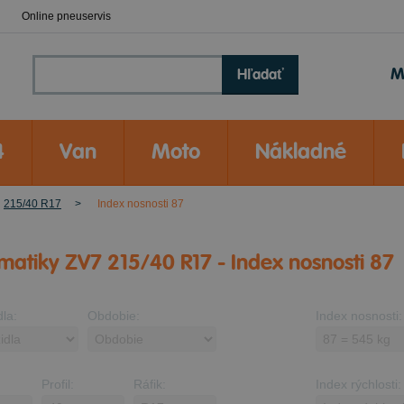
Online pneuservis
M
Hľadať
4
Van
Moto
Nákladné
215/40 R17
Index nosnosti 87
atiky ZV7 215/40 R17 - Index nosnosti 87
dla:
Obdobie:
Index nosnosti:
Profil:
Ráfik:
Index rýchlosti: