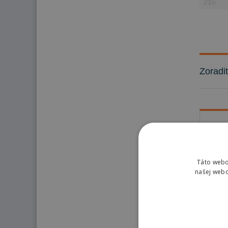
Zoradi
Pn
Hľadá
Táto webo
zimný
našej webo
dodáv
počas
Aké 