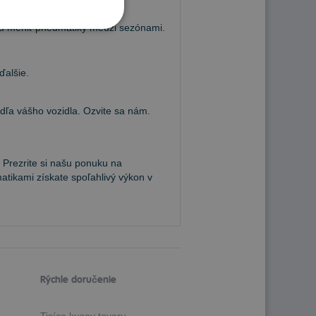
 brzdnou dráhou a vysokou
hcú meniť pneumatiky medzi sezónami.
ďalšie.
a vášho vozidla. Ozvite sa nám.
 Prezrite si našu ponuku na
atikami získate spoľahlivý výkon v
Rýchle doručenie