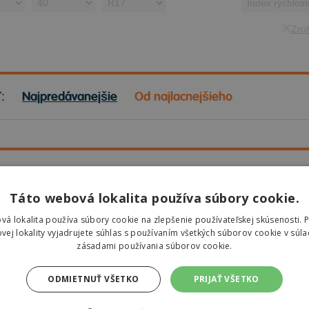
Zruš
Najpredávanejšie
Od najlacnejšieho
ť:
eumatiky
Táto webová lokalita používa súbory cookie.
te kvalitné
pneumatiky
pre bezpečnú a komfortnú jazdu? Na
MorePne
vá lokalita používa súbory cookie na zlepšenie používateľskej skúsenosti. 
ch a celoročných pneumatík
od popredných výrobcov. Ponúkame pneum
vej lokality vyjadrujete súhlas s používaním všetkých súborov cookie v súla
ky aj úžitkové vozidlá. Vyberte si spoľahlivé pneumatiky za výhodné ce
zásadami používania súborov cookie.
 celého roka.
ODMIETNUŤ VŠETKO
PRIJAŤ VŠETKO
pneumatiky nájdete v našej ponuke?
Letné pneumatiky
– Ideálne na horúce mesiace, poskytujú výbornú priľ