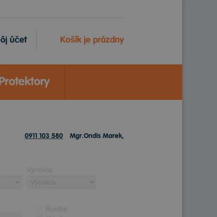
ôj účet
Košík je prázdny
Protektory
0911 103 580
Mgr.Ondis Marek,
Výrobca:
Runflat