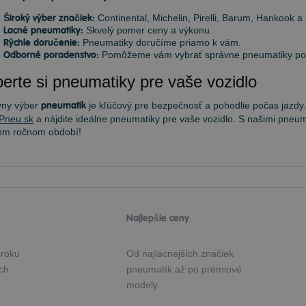
Široký výber značiek:
Continental, Michelin, Pirelli, Barum, Hankook a 
Lacné pneumatiky:
Skvelý pomer ceny a výkonu.
Rýchle doručenie:
Pneumatiky doručíme priamo k vám.
Odborné poradenstvo:
Pomôžeme vám vybrať správne pneumatiky podľ
erte si pneumatiky pre vaše vozidlo
vny výber
pneumatík
je kľúčový pre bezpečnosť a pohodlie počas jazdy.
Pneu.sk
a nájdite ideálne pneumatiky pre vaše vozidlo. S našimi pneum
om ročnom období!
Najlepšie ceny
 roku
Od najlacnejších značiek
ých
pneumatík až po prémiové
modely.