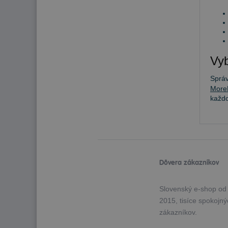
Vyb
Sprá
More
každ
Dôvera zákazníkov
Slovenský e-shop od
2015, tisíce spokojn
zákazníkov.