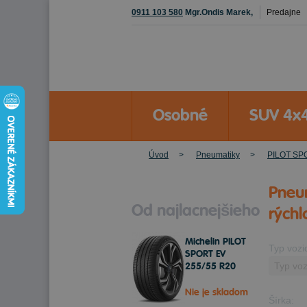
0911 103 580
Mgr.Ondis Marek,
Predajne
Osobné
SUV 4x
Úvod
Pneumatiky
PILOT SP
Pneu
Od najlacnejšieho
rýchl
Michelin PILOT
Typ vozi
SPORT EV
255/55 R20
110 Y Letné
Nie je skladom
Šírka: