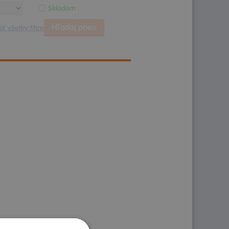
Skladom
Hľadaj pneu
iť všetky filtre