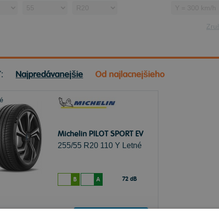
Zruš
Najpredávanejšie
Od najlacnejšieho
ť:
Michelin PILOT SPORT EV
255/55 R20 110 Y Letné
72 dB
B
A
Sledovať naskladnenie
e skladom