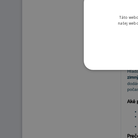
28
Táto webo
našej webo
Pn
Hľadá
zimný
dodáv
počas
Aké 
Preč