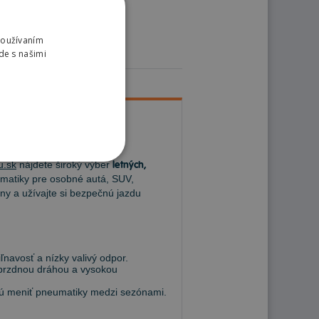
Používaním
de s našimi
u.sk
nájdete široký výber
letných,
atiky pre osobné autá, SUV,
ny a užívajte si bezpečnú jazdu
navosť a nízky valivý odpor.
 brzdnou dráhou a vysokou
hcú meniť pneumatiky medzi sezónami.