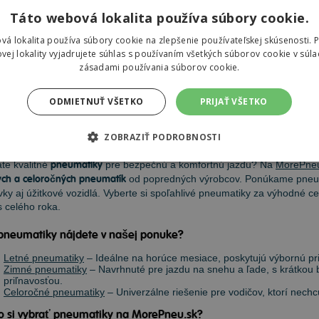
Táto webová lokalita používa súbory cookie.
2,62 €
vá lokalita používa súbory cookie na zlepšenie používateľskej skúsenosti. 
vej lokality vyjadrujete súhlas s používaním všetkých súborov cookie v súla
zásadami používania súborov cookie.
ODMIETNUŤ VŠETKO
PRIJAŤ VŠETKO
eumatiky
ZOBRAZIŤ PODROBNOSTI
te kvalitné
pneumatiky
pre bezpečnú a komfortnú jazdu? Na
MorePne
ch a celoročných pneumatík
od popredných výrobcov. Ponúkame pneum
ky aj úžitkové vozidlá. Vyberte si spoľahlivé pneumatiky za výhodné ce
 celého roka.
pneumatiky nájdete v našej ponuke?
Letné pneumatiky
– Ideálne na horúce mesiace, poskytujú výbornú priľ
Zimné pneumatiky
– Navrhnuté pre jazdu na snehu a ľade, s krátkou
priľnavosťou.
Celoročné pneumatiky
– Univerzálne riešenie pre vodičov, ktorí nec
o si vybrať pneumatiky na MorePneu.sk?