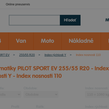
Online pneuservis
M
Hľadať
4
Van
Moto
Nákladné
ORT EV
255/55 R20
Index rýchlosti Y
Index nosnosti 110
matiky PILOT SPORT EV 255/55 R20 - Index
osti Y - Index nosnosti 110
dla:
Obdobie:
Index nosnosti:
Profil:
Ráfik:
Index rýchlosti: