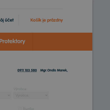
ôj účet
Košík je prázdny
Protektory
0911 103 580
Mgr.Ondis Marek,
Výrobca:
Runflat