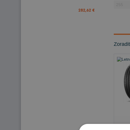
282,62 €
Zoradi
Nie j