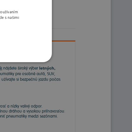
Používaním
de s našimi
k
nájdete široký výber
letných,
matiky pre osobné autá, SUV,
a užívajte si bezpečnú jazdu počas
sť a nízky valivý odpor.
dnou dráhou a vysokou priľnavosťou.
meniť pneumatiky medzi sezónami.