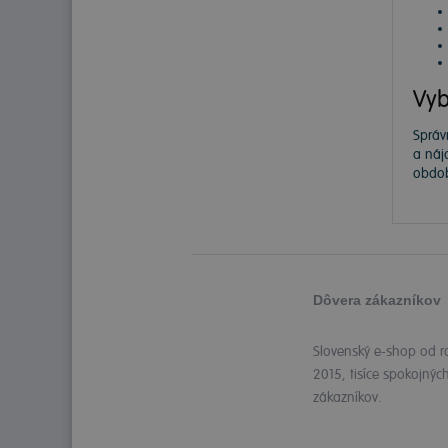
Vyb
Správ
a náj
obdob
Dôvera zákazníkov
Slovenský e-shop od r
2015, tisíce spokojnýc
zákazníkov.