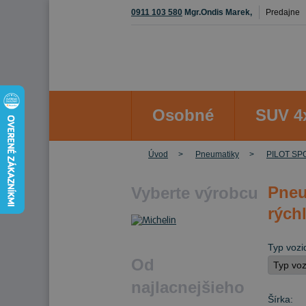
0911 103 580
Mgr.Ondis Marek,
Predajne
Osobné
SUV 4
Úvod
Pneumatiky
PILOT SP
Pneu
Vyberte výrobcu
rýchl
Typ vozi
Od
najlacnejšieho
Šírka: