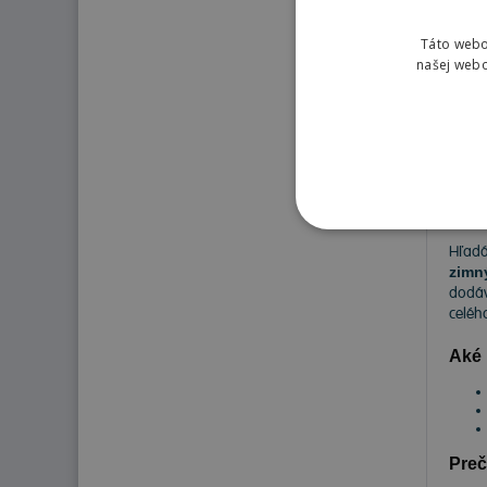
Táto webo
292
našej webo
Pne
Hľadá
zimn
dodáv
celéh
Aké 
Preč