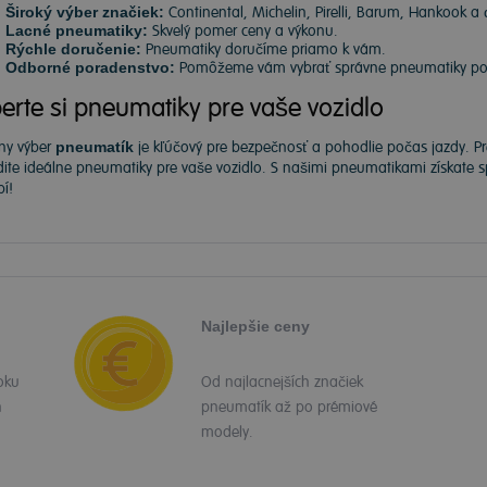
Široký výber značiek:
Continental, Michelin, Pirelli, Barum, Hankook a 
Lacné pneumatiky:
Skvelý pomer ceny a výkonu.
Rýchle doručenie:
Pneumatiky doručíme priamo k vám.
Odborné poradenstvo:
Pomôžeme vám vybrať správne pneumatiky podľ
erte si pneumatiky pre vaše vozidlo
ny výber
pneumatík
je kľúčový pre bezpečnosť a pohodlie počas jazdy. P
dite ideálne pneumatiky pre vaše vozidlo. S našimi pneumatikami získate
í!
Najlepšie ceny
oku
Od najlacnejších značiek
h
pneumatík až po prémiové
modely.