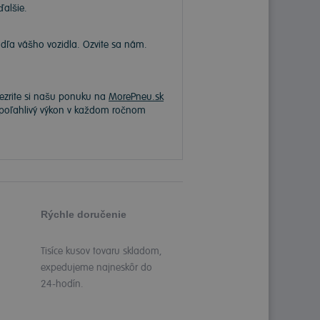
ďalšie.
a vášho vozidla. Ozvite sa nám.
rezrite si našu ponuku na
MorePneu.sk
 spoľahlivý výkon v každom ročnom
Rýchle doručenie
Tisíce kusov tovaru skladom,
expedujeme najneskôr do
24-hodín.