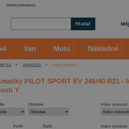
Online pneuservis
Môj
Hľadať
x4
Van
Moto
Nákladné
ORT EV
245/40 R21
Index rýchlosti Y
matiky PILOT SPORT EV 245/40 R21 - 
osti Y
dla:
Obdobie:
Index nosnosti:
Profil:
Ráfik:
Index rýchlosti: