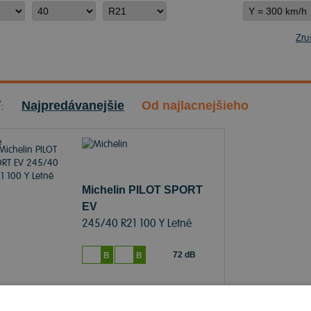
Zruš
ť:
Najpredávanejšie
Od najlacnejšieho
Michelin PILOT SPORT
EV
245/40 R21 100 Y Letné
72 dB
B
B
Sledovať naskladnenie
je skladom