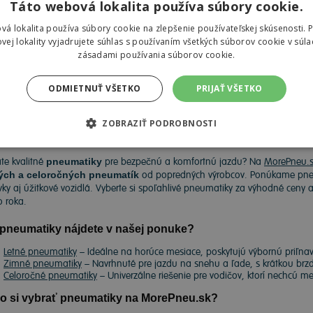
Táto webová lokalita používa súbory cookie.
vá lokalita používa súbory cookie na zlepšenie používateľskej skúsenosti. 
,22 €
vej lokality vyjadrujete súhlas s používaním všetkých súborov cookie v súla
zásadami používania súborov cookie.
ODMIETNUŤ VŠETKO
PRIJAŤ VŠETKO
ZOBRAZIŤ PODROBNOSTI
umatiky
te kvalitné
pneumatiky
pre bezpečnú a komfortnú jazdu? Na
MorePneu.s
ých a celoročných pneumatík
od popredných výrobcov. Ponúkame pneu
ky aj úžitkové vozidlá. Vyberte si spoľahlivé pneumatiky za výhodné ceny 
o roka.
pneumatiky nájdete v našej ponuke?
Letné pneumatiky
– Ideálne na horúce mesiace, poskytujú výbornú priľnavo
Zimné pneumatiky
– Navrhnuté pre jazdu na snehu a ľade, s krátkou brz
Celoročné pneumatiky
– Univerzálne riešenie pre vodičov, ktorí nechcú 
o si vybrať pneumatiky na MorePneu.sk?