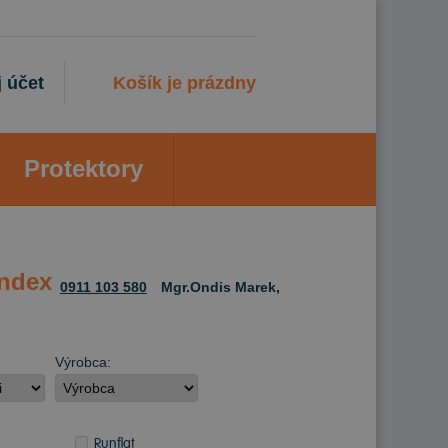
 účet
Košík je prázdny
Protektory
Index
0911 103 580
Mgr.Ondis Marek,
Výrobca:
Runflat