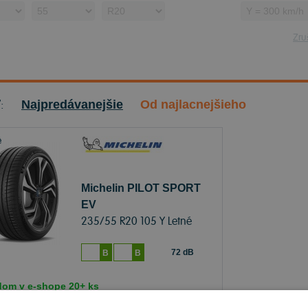
Zruš
ť:
Najpredávanejšie
Od najlacnejšieho
Michelin PILOT SPORT
EV
235/55 R20 105 Y Letné
72 dB
B
B
dom v
e-shope
20+ ks
čenie objednávky k Vám na adresu do
11.8.