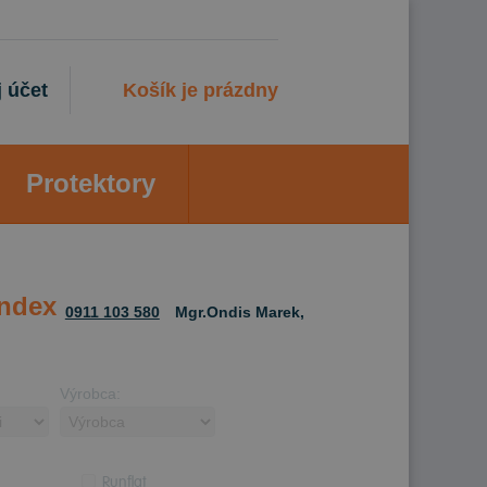
 účet
Košík je prázdny
Protektory
Index
0911 103 580
Mgr.Ondis Marek,
Výrobca:
Runflat