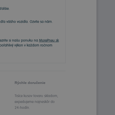
ďalšie.
a vášho vozidla. Ozvite sa nám.
rezrite si našu ponuku na
MorePneu.sk
 spoľahlivý výkon v každom ročnom
Rýchle doručenie
Tisíce kusov tovaru skladom,
expedujeme najneskôr do
24-hodín.