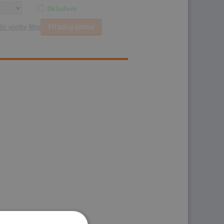
Skladom
Hľadaj pneu
iť všetky filtre