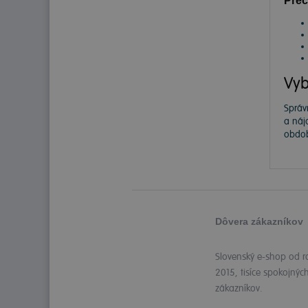
Preč
Vyb
Správ
a náj
obdob
Dôvera zákazníkov
Slovenský e-shop od r
2015, tisíce spokojnýc
zákazníkov.