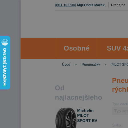
0911 103 580
Mgr.Ondis Marek,
Predajne
Osobné
SUV 4
Úvod
Pneumatiky
PILOT SP
Pneu
Od
rýchl
najlacnejšieho
Typ vozi
Michelin
PILOT
SPORT EV
Šírka:
235/55 R20