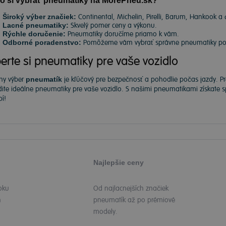
o si vybrať pneumatiky na MorePneu.sk?
Široký výber značiek:
Continental, Michelin, Pirelli, Barum, Hankook a 
Lacné pneumatiky:
Skvelý pomer ceny a výkonu.
Rýchle doručenie:
Pneumatiky doručíme priamo k vám.
Odborné poradenstvo:
Pomôžeme vám vybrať správne pneumatiky podľ
erte si pneumatiky pre vaše vozidlo
ny výber
pneumatík
je kľúčový pre bezpečnosť a pohodlie počas jazdy. P
dite ideálne pneumatiky pre vaše vozidlo. S našimi pneumatikami získate
í!
Najlepšie ceny
oku
Od najlacnejších značiek
h
pneumatík až po prémiové
modely.