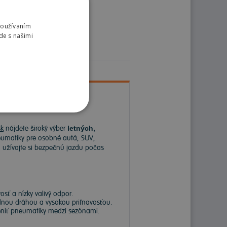
Používaním
de s našimi
k
nájdete široký výber
letných,
matiky pre osobné autá, SUV,
a užívajte si bezpečnú jazdu počas
sť a nízky valivý odpor.
dnou dráhou a vysokou priľnavosťou.
meniť pneumatiky medzi sezónami.