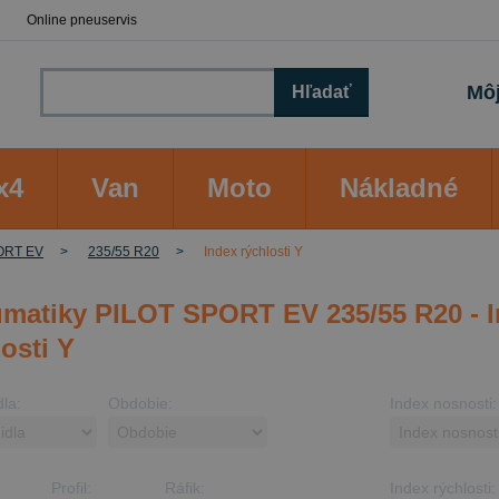
Online pneuservis
Môj
Hľadať
x4
Van
Moto
Nákladné
ORT EV
235/55 R20
Index rýchlosti Y
matiky PILOT SPORT EV 235/55 R20 - 
osti Y
dla:
Obdobie:
Index nosnosti:
Profil:
Ráfik:
Index rýchlosti: