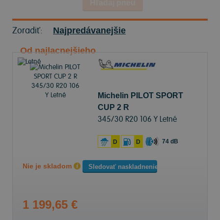
Hľadaj pneu
Zoradiť:
Najpredávanejšie
Od najlacnejšieho
Michelin PILOT SPORT
CUP 2 R
345/30 R20 106 Y Letné
74 dB
D
D
Nie je skladom
Sledovať naskladnenie
1 199,65 €