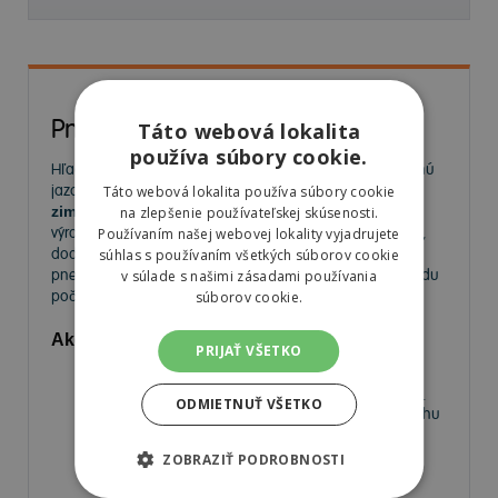
Pneumatiky
Táto webová lokalita
používa súbory cookie.
Hľadáte kvalitné
pneumatiky
pre bezpečnú a komfortnú
jazdu? Na
MorePneu.sk
nájdete široký výber
letných,
Táto webová lokalita používa súbory cookie
zimných a celoročných pneumatík
od popredných
na zlepšenie používateľskej skúsenosti.
výrobcov. Ponúkame pneumatiky pre osobné autá, SUV,
Používaním našej webovej lokality vyjadrujete
dodávky aj úžitkové vozidlá. Vyberte si spoľahlivé
súhlas s používaním všetkých súborov cookie
pneumatiky za výhodné ceny a užívajte si bezpečnú jazdu
v súlade s našimi zásadami používania
počas celého roka.
súborov cookie.
Aké pneumatiky nájdete v našej ponuke?
PRIJAŤ VŠETKO
Letné pneumatiky
– Ideálne na horúce mesiace,
poskytujú výbornú priľnavosť a nízky valivý odpor.
ODMIETNUŤ VŠETKO
Zimné pneumatiky
– Navrhnuté pre jazdu na snehu
a ľade, s krátkou brzdnou dráhou a vysokou
priľnavosťou.
ZOBRAZIŤ PODROBNOSTI
Celoročné pneumatiky
– Univerzálne riešenie pre
vodičov, ktorí nechcú meniť pneumatiky medzi