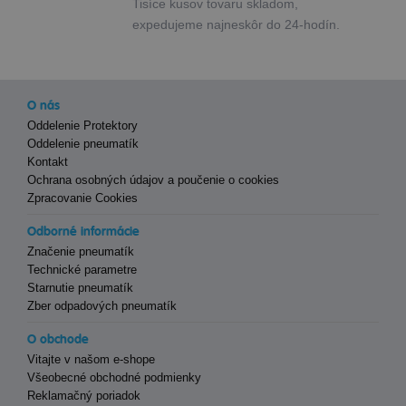
Tisíce kusov tovaru skladom,
expedujeme najneskôr do 24-hodín.
O nás
Oddelenie Protektory
Oddelenie pneumatík
Kontakt
Ochrana osobných údajov a poučenie o cookies
Zpracovanie Cookies
Odborné informácie
Značenie pneumatík
Technické parametre
Starnutie pneumatík
Zber odpadových pneumatík
O obchode
Vitajte v našom e-shope
Všeobecné obchodné podmienky
Reklamačný poriadok