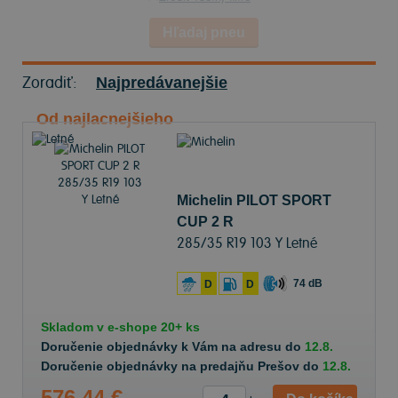
Hľadaj pneu
Zoradiť:
Najpredávanejšie
Od najlacnejšieho
Michelin PILOT SPORT
CUP 2 R
285/35 R19 103 Y Letné
74 dB
D
D
Skladom v
e-shope
20+ ks
Doručenie objednávky k Vám na adresu do
12.8.
Doručenie objednávky na predajňu Prešov do
12.8.
576,44 €