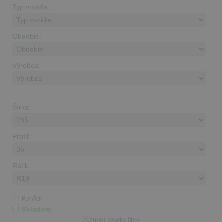
Typ vozidla:
Obdobie:
Výrobca:
Šírka:
Profil:
Ráfik:
Runflat
Skladom
Zrušiť všetky filtre