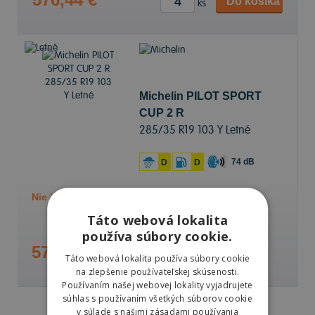
Do košíka
ks
Michelin PILOT SPORT
CUP 2 R
285/35 R19 103 Y Letné
74 dB
D
D
Nie je skladom
Sledovať naskladnenie
Táto webová lokalita
používa súbory cookie.
576,44 €
Táto webová lokalita používa súbory cookie
na zlepšenie používateľskej skúsenosti.
Používaním našej webovej lokality vyjadrujete
súhlas s používaním všetkých súborov cookie
v súlade s našimi zásadami používania