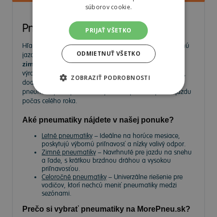
súborov cookie.
Pneumatiky
PRIJAŤ VŠETKO
Hľadáte kvalitné
pneumatiky
pre bezpečnú a komfortnú
ODMIETNUŤ VŠETKO
jazdu? Na
MorePneu.sk
nájdete široký výber
letných,
zimných a celoročných pneumatík
od popredných
výrobcov. Ponúkame pneumatiky pre osobné autá, SUV,
ZOBRAZIŤ PODROBNOSTI
dodávky aj úžitkové vozidlá. Vyberte si spoľahlivé
pneumatiky za výhodné ceny a užívajte si bezpečnú jazdu
počas celého roka.
Aké pneumatiky nájdete v našej ponuke?
Letné pneumatiky
– Ideálne na horúce mesiace,
poskytujú výbornú priľnavosť a nízky valivý odpor.
Zimné pneumatiky
– Navrhnuté pre jazdu na snehu
a ľade, s krátkou brzdnou dráhou a vysokou
priľnavosťou.
Celoročné pneumatiky
– Univerzálne riešenie pre
vodičov, ktorí nechcú meniť pneumatiky medzi
sezónami.
Prečo si vybrať pneumatiky na MorePneu.sk?