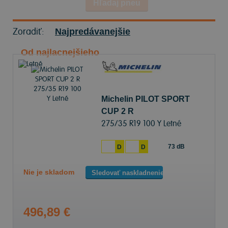
Hľadaj pneu
Zoradiť:
Najpredávanejšie
Od najlacnejšieho
Michelin PILOT SPORT
CUP 2 R
275/35 R19 100 Y Letné
73 dB
D
D
Nie je skladom
Sledovať naskladnenie
496,89 €