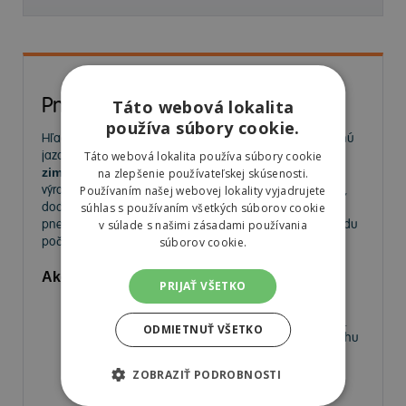
Pneumatiky
Táto webová lokalita
používa súbory cookie.
Hľadáte kvalitné
pneumatiky
pre bezpečnú a komfortnú
jazdu? Na
MorePneu.sk
nájdete široký výber
letných,
Táto webová lokalita používa súbory cookie
zimných a celoročných pneumatík
od popredných
na zlepšenie používateľskej skúsenosti.
výrobcov. Ponúkame pneumatiky pre osobné autá, SUV,
Používaním našej webovej lokality vyjadrujete
dodávky aj úžitkové vozidlá. Vyberte si spoľahlivé
súhlas s používaním všetkých súborov cookie
pneumatiky za výhodné ceny a užívajte si bezpečnú jazdu
v súlade s našimi zásadami používania
počas celého roka.
súborov cookie.
Aké pneumatiky nájdete v našej ponuke?
PRIJAŤ VŠETKO
Letné pneumatiky
– Ideálne na horúce mesiace,
poskytujú výbornú priľnavosť a nízky valivý odpor.
ODMIETNUŤ VŠETKO
Zimné pneumatiky
– Navrhnuté pre jazdu na snehu
a ľade, s krátkou brzdnou dráhou a vysokou
priľnavosťou.
ZOBRAZIŤ PODROBNOSTI
Celoročné pneumatiky
– Univerzálne riešenie pre
vodičov, ktorí nechcú meniť pneumatiky medzi