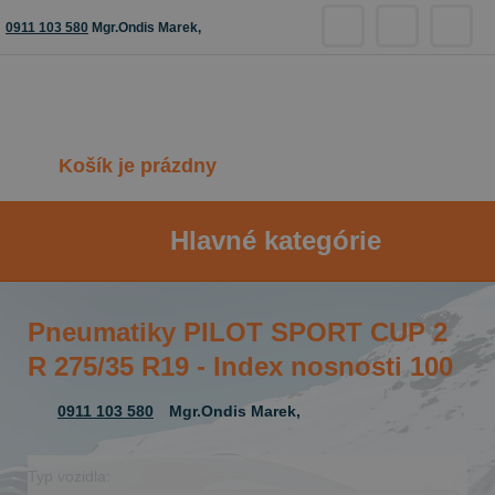
0911 103 580
Mgr.Ondis Marek,
Košík je prázdny
Hlavné kategórie
Pneumatiky PILOT SPORT CUP 2
R 275/35 R19 - Index nosnosti 100
0911 103 580
Mgr.Ondis Marek,
Typ vozidla: