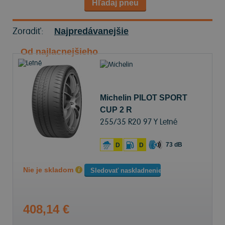
Hľadaj pneu
Zoradiť:
Najpredávanejšie
Od najlacnejšieho
Michelin PILOT SPORT
CUP 2 R
255/35 R20 97 Y Letné
73 dB
D
D
Nie je skladom
Sledovať naskladnenie
408,14 €