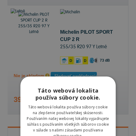
Michelin PILOT SPORT
CUP 2 R
255/35 R20 97 Y Letné
73 dB
D
D
Nie je skladom
Sledovať naskladnenie
Táto webová lokalita
používa súbory cookie.
396,95 €
Táto webová lokalita používa súbory cookie
na zlepšenie používateľskej skúsenosti.
Používaním našej webovej lokality vyjadrujete
súhlas s používaním všetkých súborov cookie
v súlade s našimi zásadami používania
súborov cookie.