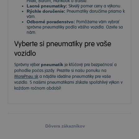
Pirelli, Barum, Hankook a ďalšie.
Lacné pneumatiky:
Skvelý pomer ceny a výkonu.
Rýchle doručenie:
Pneumatiky doručíme priamo k
vám.
Odborné poradenstvo:
Pomôžeme vám vybrať
správne pneumatiky podľa vášho vozidla. Ozvite sa
nám.
Vyberte si pneumatiky pre vaše
vozidlo
Správny výber
pneumatík
je kľúčový pre bezpečnosť a
pohodlie počas jazdy. Prezrite si našu ponuku na
MorePneu.sk
a nájdite ideálne pneumatiky pre vaše
vozidlo. S našimi pneumatikami získate spoľahlivý výkon v
každom ročnom období!
Dôvera zákazníkov